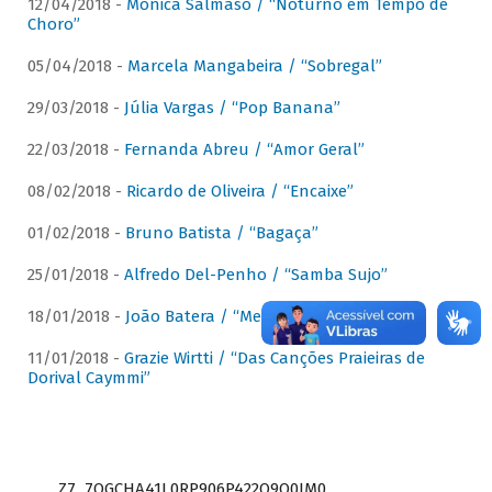
12/04/2018 -
Mônica Salmaso / “Noturno em Tempo de
Choro”
05/04/2018 -
Marcela Mangabeira / “Sobregal”
29/03/2018 -
Júlia Vargas / “Pop Banana”
22/03/2018 -
Fernanda Abreu / “Amor Geral”
08/02/2018 -
Ricardo de Oliveira / “Encaixe”
01/02/2018 -
Bruno Batista / “Bagaça”
25/01/2018 -
Alfredo Del-Penho / “Samba Sujo”
18/01/2018 -
João Batera / “Meu Pandeiro”
11/01/2018 -
Grazie Wirtti / “Das Canções Praieiras de
Dorival Caymmi”
Z7_7QGCHA41L0RP906P422Q9Q0JM0