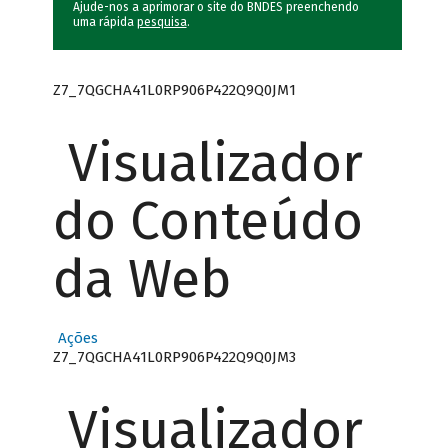
Ajude-nos a aprimorar o site do BNDES preenchendo
uma rápida
pesquisa
.
Z7_7QGCHA41L0RP906P422Q9Q0JM1
Visualizador
do Conteúdo
da Web
Ações
Z7_7QGCHA41L0RP906P422Q9Q0JM3
Visualizador