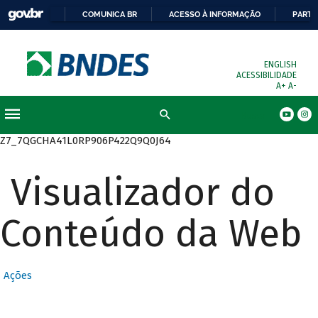
COMUNICA BR
ACESSO À INFORMAÇÃO
PARTI
ENGLISH
ACESSIBILIDADE
A+
A-
Busca
Z7_7QGCHA41L0RP906P422Q9Q0J64
Visualizador do
Conteúdo da Web
Ações