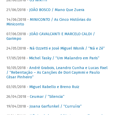
28/06/2018 -
OS WIRTTI
21/06/2018 -
JOÃO BOSCO / Mano Que Zuera
14/06/2018 -
MINICONTO / As Cinco Histórias do
Miniconto
07/06/2018 -
JOÃO CAVALCANTI E MARCELO CALDI /
Garimpo
24/05/2018 -
Ná Ozzetti e José Miguel Wisnik / “Ná e Zé”
17/05/2018 -
Michel Tasky / “Um Malandro em Paris”
10/05/2018 -
André Grabois, Leandro Cunha e Lucas Fixel
/ “Rebentação – As Canções de Dori Caymmi e Paulo
César Pinheiro”
03/05/2018 -
Miguel Rabello e Breno Ruiz
26/04/2018 -
Ceumar / “Silencia”
19/04/2018 -
Joana Garfunkel / “Curruíra”