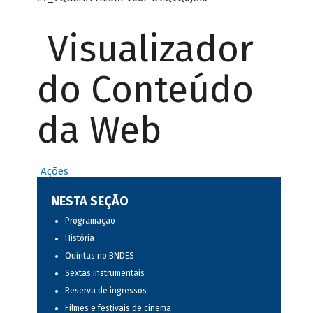
Visualizador
do Conteúdo
da Web
Ações
NESTA SEÇÃO
Programação
História
Quintas no BNDES
Sextas instrumentais
Reserva de ingressos
Filmes e festivais de cinema