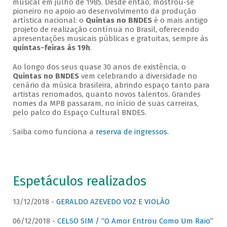
musical em julho de 1985. Desde então, mostrou-se
pioneiro no apoio ao desenvolvimento da produção
artística nacional: o
Quintas no BNDES
é o mais antigo
projeto de realização contínua no Brasil, oferecendo
apresentações musicais públicas e gratuitas, sempre às
quintas-feiras às 19h
.
Ao longo dos seus quase 30 anos de existência, o
Quintas no BNDES
vem celebrando a diversidade no
cenário da música brasileira, abrindo espaço tanto para
artistas renomados, quanto novos talentos. Grandes
nomes da MPB passaram, no início de suas carreiras,
pelo palco do Espaço Cultural BNDES.
Saiba como funciona a
reserva de ingressos
.
Espetáculos realizados
13/12/2018 -
GERALDO AZEVEDO VOZ E VIOLÃO
06/12/2018 -
CELSO SIM / “O Amor Entrou Como Um Raio”