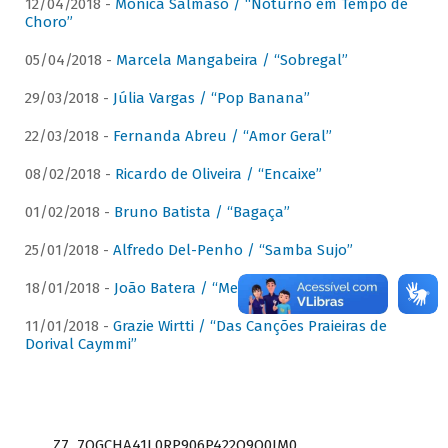
12/04/2018 -
Mônica Salmaso / “Noturno em Tempo de
Choro”
05/04/2018 -
Marcela Mangabeira / “Sobregal”
29/03/2018 -
Júlia Vargas / “Pop Banana”
22/03/2018 -
Fernanda Abreu / “Amor Geral”
08/02/2018 -
Ricardo de Oliveira / “Encaixe”
01/02/2018 -
Bruno Batista / “Bagaça”
25/01/2018 -
Alfredo Del-Penho / “Samba Sujo”
18/01/2018 -
João Batera / “Meu Pandeiro”
11/01/2018 -
Grazie Wirtti / “Das Canções Praieiras de
Dorival Caymmi”
Z7_7QGCHA41L0RP906P422Q9Q0JM0