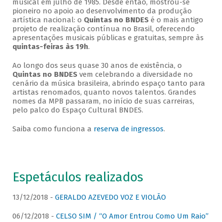
musical em julho de 1985. Desde então, mostrou-se
pioneiro no apoio ao desenvolvimento da produção
artística nacional: o
Quintas no BNDES
é o mais antigo
projeto de realização contínua no Brasil, oferecendo
apresentações musicais públicas e gratuitas, sempre às
quintas-feiras às 19h
.
Ao longo dos seus quase 30 anos de existência, o
Quintas no BNDES
vem celebrando a diversidade no
cenário da música brasileira, abrindo espaço tanto para
artistas renomados, quanto novos talentos. Grandes
nomes da MPB passaram, no início de suas carreiras,
pelo palco do Espaço Cultural BNDES.
Saiba como funciona a
reserva de ingressos
.
Espetáculos realizados
13/12/2018 -
GERALDO AZEVEDO VOZ E VIOLÃO
06/12/2018 -
CELSO SIM / “O Amor Entrou Como Um Raio”