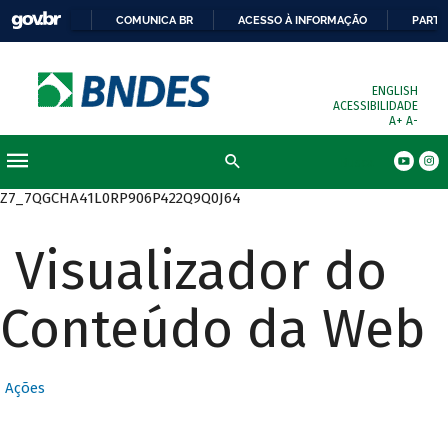
COMUNICA BR
ACESSO À INFORMAÇÃO
PARTI
ENGLISH
ACESSIBILIDADE
A+
A-
Busca
Z7_7QGCHA41L0RP906P422Q9Q0J64
Visualizador do
Conteúdo da Web
Ações