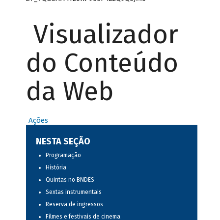
Visualizador
do Conteúdo
da Web
Ações
NESTA SEÇÃO
Programação
História
Quintas no BNDES
Sextas instrumentais
Reserva de ingressos
Filmes e festivais de cinema