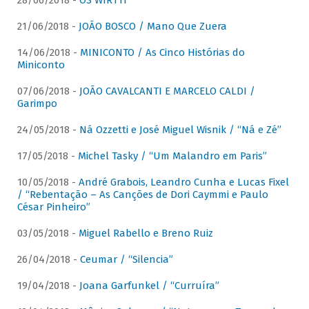
28/06/2018 -
OS WIRTTI
21/06/2018 -
JOÃO BOSCO / Mano Que Zuera
14/06/2018 -
MINICONTO / As Cinco Histórias do
Miniconto
07/06/2018 -
JOÃO CAVALCANTI E MARCELO CALDI /
Garimpo
24/05/2018 -
Ná Ozzetti e José Miguel Wisnik / “Ná e Zé”
17/05/2018 -
Michel Tasky / “Um Malandro em Paris”
10/05/2018 -
André Grabois, Leandro Cunha e Lucas Fixel
/ “Rebentação – As Canções de Dori Caymmi e Paulo
César Pinheiro”
03/05/2018 -
Miguel Rabello e Breno Ruiz
26/04/2018 -
Ceumar / “Silencia”
19/04/2018 -
Joana Garfunkel / “Curruíra”