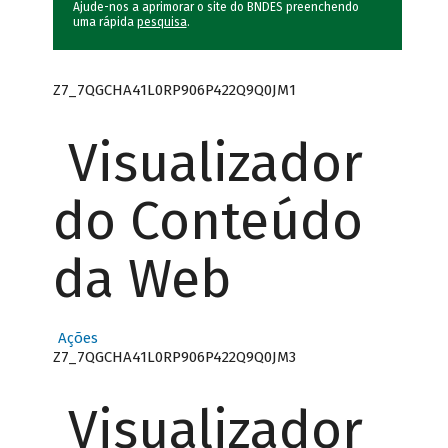
Ajude-nos a aprimorar o site do BNDES preenchendo
uma rápida
pesquisa
.
Z7_7QGCHA41L0RP906P422Q9Q0JM1
Visualizador
do Conteúdo
da Web
Ações
Z7_7QGCHA41L0RP906P422Q9Q0JM3
Visualizador