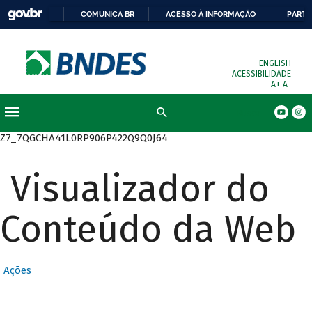
COMUNICA BR
ACESSO À INFORMAÇÃO
PARTI
ENGLISH
ACESSIBILIDADE
A+
A-
Busca
Z7_7QGCHA41L0RP906P422Q9Q0J64
Visualizador do
Conteúdo da Web
Ações