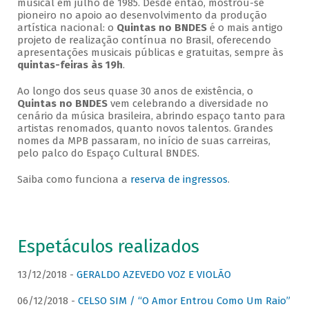
musical em julho de 1985. Desde então, mostrou-se
pioneiro no apoio ao desenvolvimento da produção
artística nacional: o
Quintas no BNDES
é o mais antigo
projeto de realização contínua no Brasil, oferecendo
apresentações musicais públicas e gratuitas, sempre às
quintas-feiras às 19h
.
Ao longo dos seus quase 30 anos de existência, o
Quintas no BNDES
vem celebrando a diversidade no
cenário da música brasileira, abrindo espaço tanto para
artistas renomados, quanto novos talentos. Grandes
nomes da MPB passaram, no início de suas carreiras,
pelo palco do Espaço Cultural BNDES.
Saiba como funciona a
reserva de ingressos
.
Espetáculos realizados
13/12/2018 -
GERALDO AZEVEDO VOZ E VIOLÃO
06/12/2018 -
CELSO SIM / “O Amor Entrou Como Um Raio”