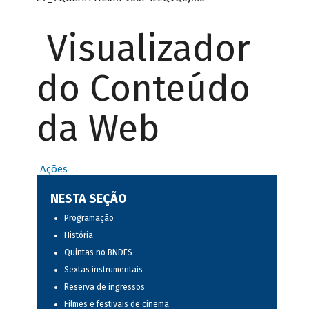
Visualizador
do Conteúdo
da Web
Ações
NESTA SEÇÃO
Programação
História
Quintas no BNDES
Sextas instrumentais
Reserva de ingressos
Filmes e festivais de cinema