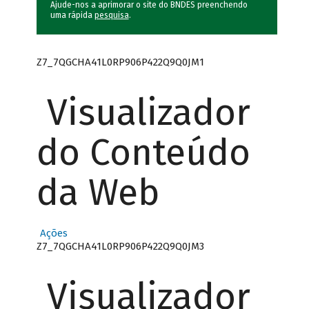
Ajude-nos a aprimorar o site do BNDES preenchendo
uma rápida
pesquisa
.
Z7_7QGCHA41L0RP906P422Q9Q0JM1
Visualizador
do Conteúdo
da Web
Ações
Z7_7QGCHA41L0RP906P422Q9Q0JM3
Visualizador