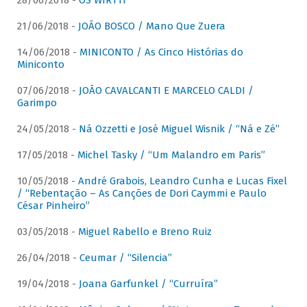
28/06/2018 -
OS WIRTTI
21/06/2018 -
JOÃO BOSCO / Mano Que Zuera
14/06/2018 -
MINICONTO / As Cinco Histórias do
Miniconto
07/06/2018 -
JOÃO CAVALCANTI E MARCELO CALDI /
Garimpo
24/05/2018 -
Ná Ozzetti e José Miguel Wisnik / “Ná e Zé”
17/05/2018 -
Michel Tasky / “Um Malandro em Paris”
10/05/2018 -
André Grabois, Leandro Cunha e Lucas Fixel
/ “Rebentação – As Canções de Dori Caymmi e Paulo
César Pinheiro”
03/05/2018 -
Miguel Rabello e Breno Ruiz
26/04/2018 -
Ceumar / “Silencia”
19/04/2018 -
Joana Garfunkel / “Curruíra”