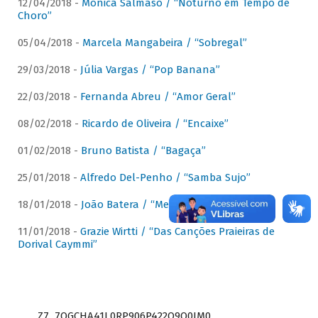
12/04/2018 -
Mônica Salmaso / “Noturno em Tempo de
Choro”
05/04/2018 -
Marcela Mangabeira / “Sobregal”
29/03/2018 -
Júlia Vargas / “Pop Banana”
22/03/2018 -
Fernanda Abreu / “Amor Geral”
08/02/2018 -
Ricardo de Oliveira / “Encaixe”
01/02/2018 -
Bruno Batista / “Bagaça”
25/01/2018 -
Alfredo Del-Penho / “Samba Sujo”
18/01/2018 -
João Batera / “Meu Pandeiro”
11/01/2018 -
Grazie Wirtti / “Das Canções Praieiras de
Dorival Caymmi”
Z7_7QGCHA41L0RP906P422Q9Q0JM0