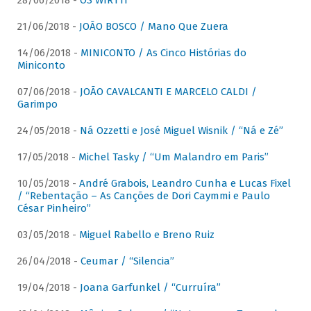
28/06/2018 -
OS WIRTTI
21/06/2018 -
JOÃO BOSCO / Mano Que Zuera
14/06/2018 -
MINICONTO / As Cinco Histórias do
Miniconto
07/06/2018 -
JOÃO CAVALCANTI E MARCELO CALDI /
Garimpo
24/05/2018 -
Ná Ozzetti e José Miguel Wisnik / “Ná e Zé”
17/05/2018 -
Michel Tasky / “Um Malandro em Paris”
10/05/2018 -
André Grabois, Leandro Cunha e Lucas Fixel
/ “Rebentação – As Canções de Dori Caymmi e Paulo
César Pinheiro”
03/05/2018 -
Miguel Rabello e Breno Ruiz
26/04/2018 -
Ceumar / “Silencia”
19/04/2018 -
Joana Garfunkel / “Curruíra”