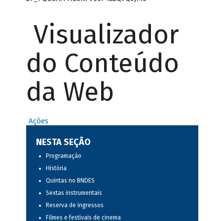
Visualizador
do Conteúdo
da Web
Ações
NESTA SEÇÃO
Programação
História
Quintas no BNDES
Sextas instrumentais
Reserva de ingressos
Filmes e festivais de cinema