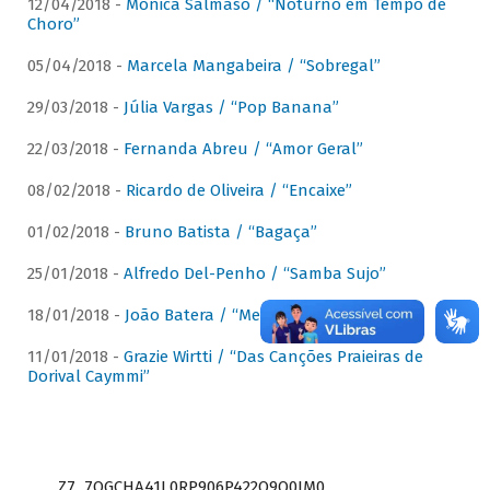
12/04/2018 -
Mônica Salmaso / “Noturno em Tempo de
Choro”
05/04/2018 -
Marcela Mangabeira / “Sobregal”
29/03/2018 -
Júlia Vargas / “Pop Banana”
22/03/2018 -
Fernanda Abreu / “Amor Geral”
08/02/2018 -
Ricardo de Oliveira / “Encaixe”
01/02/2018 -
Bruno Batista / “Bagaça”
25/01/2018 -
Alfredo Del-Penho / “Samba Sujo”
18/01/2018 -
João Batera / “Meu Pandeiro”
11/01/2018 -
Grazie Wirtti / “Das Canções Praieiras de
Dorival Caymmi”
Z7_7QGCHA41L0RP906P422Q9Q0JM0