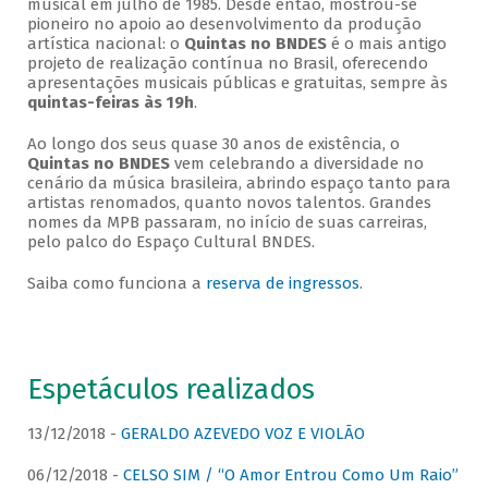
musical em julho de 1985. Desde então, mostrou-se
pioneiro no apoio ao desenvolvimento da produção
artística nacional: o
Quintas no BNDES
é o mais antigo
projeto de realização contínua no Brasil, oferecendo
apresentações musicais públicas e gratuitas, sempre às
quintas-feiras às 19h
.
Ao longo dos seus quase 30 anos de existência, o
Quintas no BNDES
vem celebrando a diversidade no
cenário da música brasileira, abrindo espaço tanto para
artistas renomados, quanto novos talentos. Grandes
nomes da MPB passaram, no início de suas carreiras,
pelo palco do Espaço Cultural BNDES.
Saiba como funciona a
reserva de ingressos
.
Espetáculos realizados
13/12/2018 -
GERALDO AZEVEDO VOZ E VIOLÃO
06/12/2018 -
CELSO SIM / “O Amor Entrou Como Um Raio”