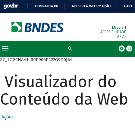
COMUNICA BR
ACESSO À INFORMAÇÃO
PARTI
ENGLISH
ACESSIBILIDADE
A+
A-
Busca
Z7_7QGCHA41L0RP906P422Q9Q0J64
Visualizador do
Conteúdo da Web
Ações