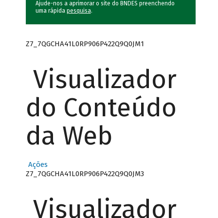
Ajude-nos a aprimorar o site do BNDES preenchendo
uma rápida
pesquisa
.
Z7_7QGCHA41L0RP906P422Q9Q0JM1
Visualizador
do Conteúdo
da Web
Ações
Z7_7QGCHA41L0RP906P422Q9Q0JM3
Visualizador