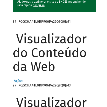
Ajude-nos a aprimorar o site do BNDES preenchendo
uma rápida
pesquisa
.
Z7_7QGCHA41L0RP906P422Q9Q0JM1
Visualizador
do Conteúdo
da Web
Ações
Z7_7QGCHA41L0RP906P422Q9Q0JM3
Visualizador