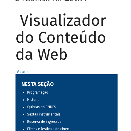
Visualizador
do Conteúdo
da Web
Ações
NESTA SEÇÃO
Programação
História
Quintas no BNDES
Sextas instrumentais
Reserva de ingressos
Filmes e festivais de cinema