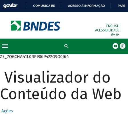
COMUNICA BR
ACESSO À INFORMAÇÃO
PARTI
ENGLISH
ACESSIBILIDADE
A+
A-
Busca
Z7_7QGCHA41L0RP906P422Q9Q0J64
Visualizador do
Conteúdo da Web
Ações