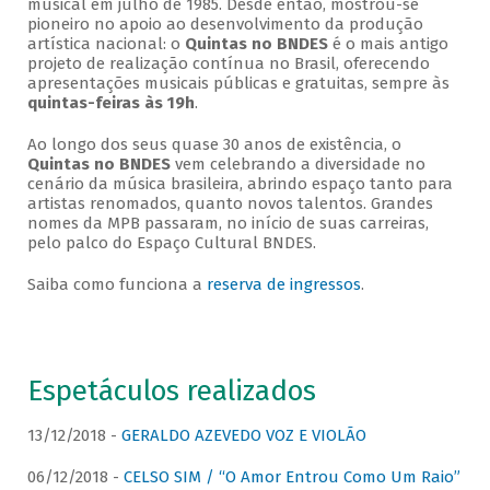
musical em julho de 1985. Desde então, mostrou-se
pioneiro no apoio ao desenvolvimento da produção
artística nacional: o
Quintas no BNDES
é o mais antigo
projeto de realização contínua no Brasil, oferecendo
apresentações musicais públicas e gratuitas, sempre às
quintas-feiras às 19h
.
Ao longo dos seus quase 30 anos de existência, o
Quintas no BNDES
vem celebrando a diversidade no
cenário da música brasileira, abrindo espaço tanto para
artistas renomados, quanto novos talentos. Grandes
nomes da MPB passaram, no início de suas carreiras,
pelo palco do Espaço Cultural BNDES.
Saiba como funciona a
reserva de ingressos
.
Espetáculos realizados
13/12/2018 -
GERALDO AZEVEDO VOZ E VIOLÃO
06/12/2018 -
CELSO SIM / “O Amor Entrou Como Um Raio”