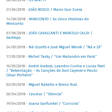
28/06/2018 -
OS WIRTTI
21/06/2018 -
JOÃO BOSCO / Mano Que Zuera
14/06/2018 -
MINICONTO / As Cinco Histórias do
Miniconto
07/06/2018 -
JOÃO CAVALCANTI E MARCELO CALDI /
Garimpo
24/05/2018 -
Ná Ozzetti e José Miguel Wisnik / “Ná e Zé”
17/05/2018 -
Michel Tasky / “Um Malandro em Paris”
10/05/2018 -
André Grabois, Leandro Cunha e Lucas Fixel
/ “Rebentação – As Canções de Dori Caymmi e Paulo
César Pinheiro”
03/05/2018 -
Miguel Rabello e Breno Ruiz
26/04/2018 -
Ceumar / “Silencia”
19/04/2018 -
Joana Garfunkel / “Curruíra”