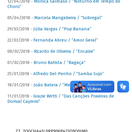
12/04/2018 -
Mônica Salmaso / “Noturno em Tempo de
Choro”
05/04/2018 -
Marcela Mangabeira / “Sobregal”
29/03/2018 -
Júlia Vargas / “Pop Banana”
22/03/2018 -
Fernanda Abreu / “Amor Geral”
08/02/2018 -
Ricardo de Oliveira / “Encaixe”
01/02/2018 -
Bruno Batista / “Bagaça”
25/01/2018 -
Alfredo Del-Penho / “Samba Sujo”
18/01/2018 -
João Batera / “Meu Pandeiro”
11/01/2018 -
Grazie Wirtti / “Das Canções Praieiras de
Dorival Caymmi”
Z7_7QGCHA41L0RP906P422Q9Q0JM0