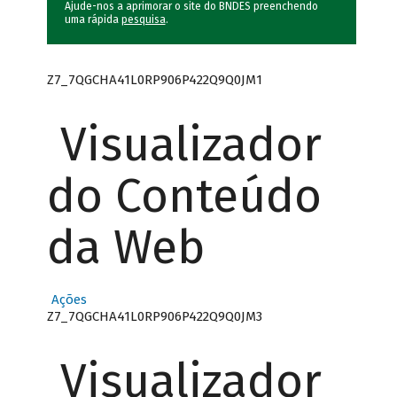
Ajude-nos a aprimorar o site do BNDES preenchendo
uma rápida
pesquisa
.
Z7_7QGCHA41L0RP906P422Q9Q0JM1
Visualizador
do Conteúdo
da Web
Ações
Z7_7QGCHA41L0RP906P422Q9Q0JM3
Visualizador