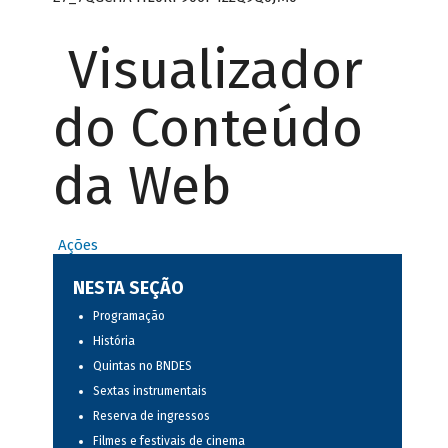
Visualizador
do Conteúdo
da Web
Ações
NESTA SEÇÃO
Programação
História
Quintas no BNDES
Sextas instrumentais
Reserva de ingressos
Filmes e festivais de cinema