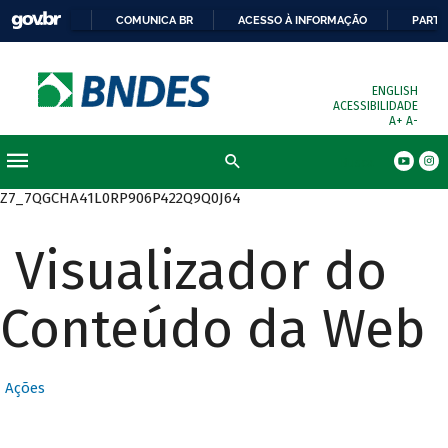
COMUNICA BR
ACESSO À INFORMAÇÃO
PARTI
ENGLISH
ACESSIBILIDADE
A+
A-
Busca
Z7_7QGCHA41L0RP906P422Q9Q0J64
Visualizador do
Conteúdo da Web
Ações