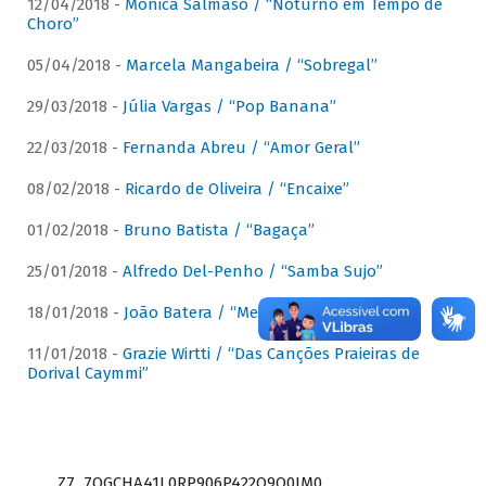
12/04/2018 -
Mônica Salmaso / “Noturno em Tempo de
Choro”
05/04/2018 -
Marcela Mangabeira / “Sobregal”
29/03/2018 -
Júlia Vargas / “Pop Banana”
22/03/2018 -
Fernanda Abreu / “Amor Geral”
08/02/2018 -
Ricardo de Oliveira / “Encaixe”
01/02/2018 -
Bruno Batista / “Bagaça”
25/01/2018 -
Alfredo Del-Penho / “Samba Sujo”
18/01/2018 -
João Batera / “Meu Pandeiro”
11/01/2018 -
Grazie Wirtti / “Das Canções Praieiras de
Dorival Caymmi”
Z7_7QGCHA41L0RP906P422Q9Q0JM0