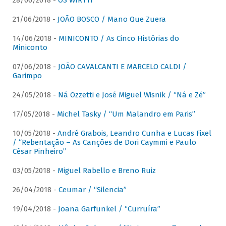
28/06/2018 -
OS WIRTTI
21/06/2018 -
JOÃO BOSCO / Mano Que Zuera
14/06/2018 -
MINICONTO / As Cinco Histórias do
Miniconto
07/06/2018 -
JOÃO CAVALCANTI E MARCELO CALDI /
Garimpo
24/05/2018 -
Ná Ozzetti e José Miguel Wisnik / “Ná e Zé”
17/05/2018 -
Michel Tasky / “Um Malandro em Paris”
10/05/2018 -
André Grabois, Leandro Cunha e Lucas Fixel
/ “Rebentação – As Canções de Dori Caymmi e Paulo
César Pinheiro”
03/05/2018 -
Miguel Rabello e Breno Ruiz
26/04/2018 -
Ceumar / “Silencia”
19/04/2018 -
Joana Garfunkel / “Curruíra”