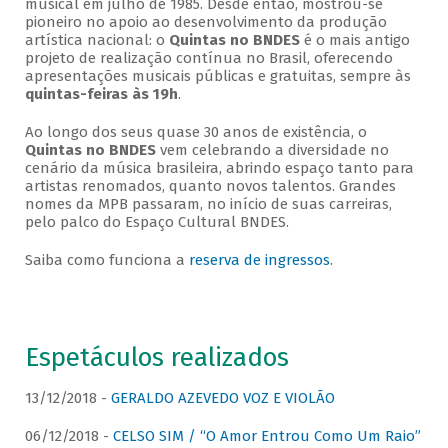
musical em julho de 1985. Desde então, mostrou-se
pioneiro no apoio ao desenvolvimento da produção
artística nacional: o
Quintas no BNDES
é o mais antigo
projeto de realização contínua no Brasil, oferecendo
apresentações musicais públicas e gratuitas, sempre às
quintas-feiras às 19h
.
Ao longo dos seus quase 30 anos de existência, o
Quintas no BNDES
vem celebrando a diversidade no
cenário da música brasileira, abrindo espaço tanto para
artistas renomados, quanto novos talentos. Grandes
nomes da MPB passaram, no início de suas carreiras,
pelo palco do Espaço Cultural BNDES.
Saiba como funciona a
reserva de ingressos
.
Espetáculos realizados
13/12/2018 -
GERALDO AZEVEDO VOZ E VIOLÃO
06/12/2018 -
CELSO SIM / “O Amor Entrou Como Um Raio”