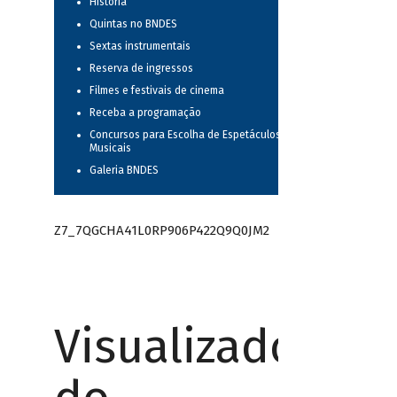
História
Quintas no BNDES
Sextas instrumentais
Reserva de ingressos
Filmes e festivais de cinema
Receba a programação
Concursos para Escolha de Espetáculos
Musicais
Galeria BNDES
Z7_7QGCHA41L0RP906P422Q9Q0JM2
Visualizador