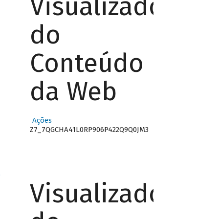
Visualizador
do
Conteúdo
da Web
Ações
Z7_7QGCHA41L0RP906P422Q9Q0JM3
o
Visualizador