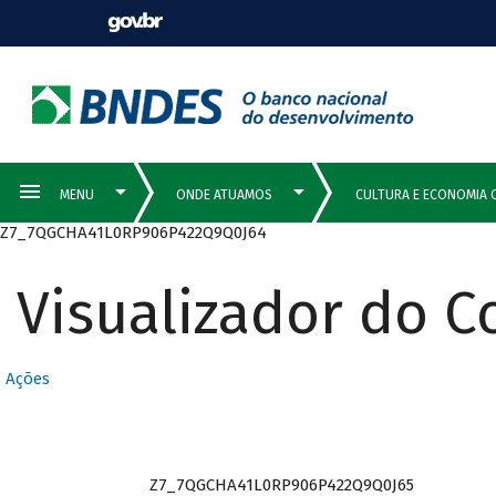
Z7_7QGCHA41L0RP906P422Q9Q0J64
Visualizador do 
Ações
Z7_7QGCHA41L0RP906P422Q9Q0J65