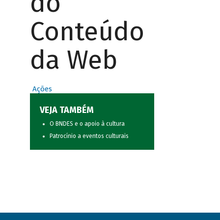
do
Conteúdo
da Web
Ações
VEJA TAMBÉM
O BNDES e o apoio à cultura
Patrocínio a eventos culturais