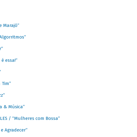
e Marajó”
lgorritmos”
r”
é essa!”
”
m Tim”
zz”
a & Música”
LES / “Mulheres com Bossa”
e Agradecer”