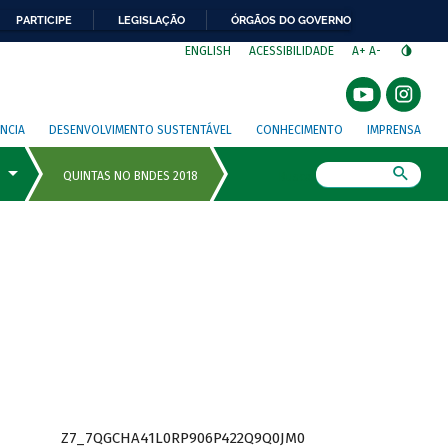
PARTICIPE
LEGISLAÇÃO
ÓRGÃOS DO GOVERNO
⁣
ENGLISH
ACESSIBILIDADE
A+
A-
NCIA
DESENVOLVIMENTO SUSTENTÁVEL
CONHECIMENTO
IMPRENSA
Busca
Z7_7QGCHA41L0RP906P422Q9Q0JM0