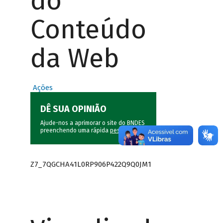
do
Conteúdo
da Web
Ações
DÊ SUA OPINIÃO
Ajude-nos a aprimorar o site do BNDES
preenchendo uma rápida
pesquisa
.
Z7_7QGCHA41L0RP906P422Q9Q0JM1