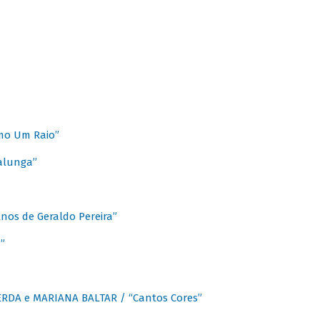
mo Um Raio”
alunga”
os de Geraldo Pereira”
”
CERDA e MARIANA BALTAR / “Cantos Cores”