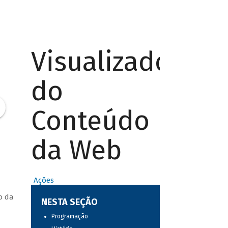
Visualizador
do
Conteúdo
da Web
Ações
o da
NESTA SEÇÃO
Programação