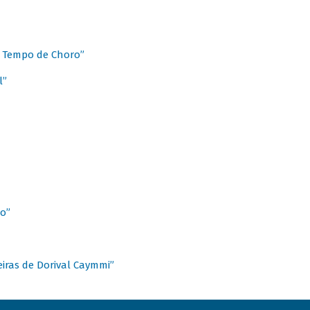
 Tempo de Choro”
l”
o”
ieiras de Dorival Caymmi”