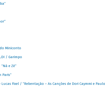
ba”
mor”
 do Miniconto
LDI / Garimpo
/ “Ná e Zé”
 Paris”
 Lucas Fixel / “Rebentação – As Canções de Dori Caymmi e Paul