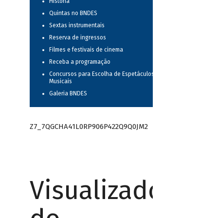
História
Quintas no BNDES
Sextas instrumentais
Reserva de ingressos
Filmes e festivais de cinema
Receba a programação
Concursos para Escolha de Espetáculos
Musicais
Galeria BNDES
Z7_7QGCHA41L0RP906P422Q9Q0JM2
Visualizador