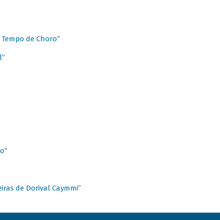
 Tempo de Choro”
l”
o”
ieiras de Dorival Caymmi”