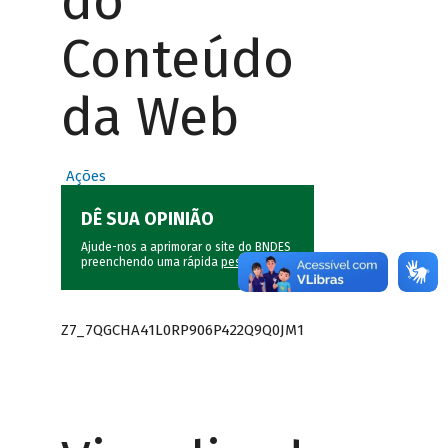
do
Conteúdo
da Web
Ações
DÊ SUA OPINIÃO
Ajude-nos a aprimorar o site do BNDES
preenchendo uma rápida
pesquisa
.
Z7_7QGCHA41L0RP906P422Q9Q0JM1