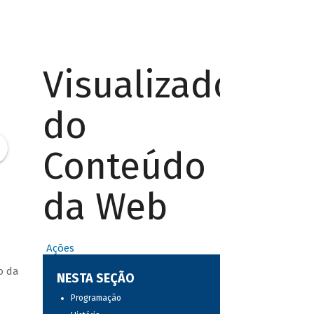
Visualizador
do
Conteúdo
da Web
Ações
o da
NESTA SEÇÃO
Programação