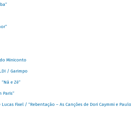
ba”
mor”
 do Miniconto
LDI / Garimpo
/ “Ná e Zé”
 Paris”
 Lucas Fixel / “Rebentação – As Canções de Dori Caymmi e Paul