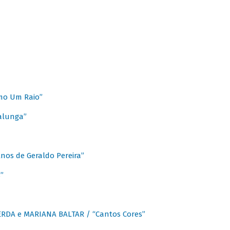
mo Um Raio”
alunga”
os de Geraldo Pereira”
”
CERDA e MARIANA BALTAR / “Cantos Cores”