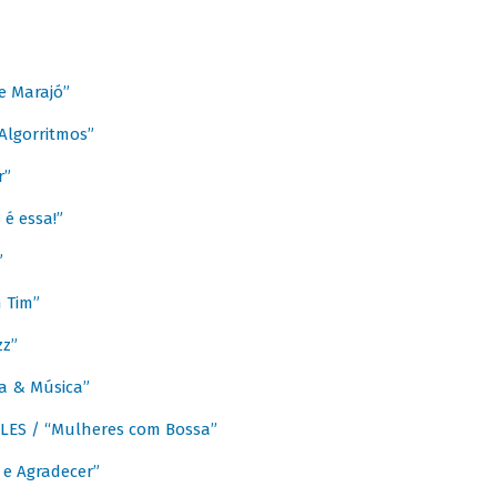
e Marajó”
lgorritmos”
r”
é essa!”
”
m Tim”
zz”
a & Música”
LES / “Mulheres com Bossa”
e Agradecer”