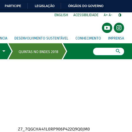
PARTICIPE
LEGISLAÇÃO
ÓRGÃOS DO GOVERNO
⁣
ENGLISH
ACESSIBILIDADE
A+
A-
NCIA
DESENVOLVIMENTO SUSTENTÁVEL
CONHECIMENTO
IMPRENSA
Busca
Z7_7QGCHA41L0RP906P422Q9Q0JM0