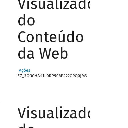
Visualizador
do
Conteúdo
da Web
Ações
Z7_7QGCHA41L0RP906P422Q9Q0JM3
o
Visualizador