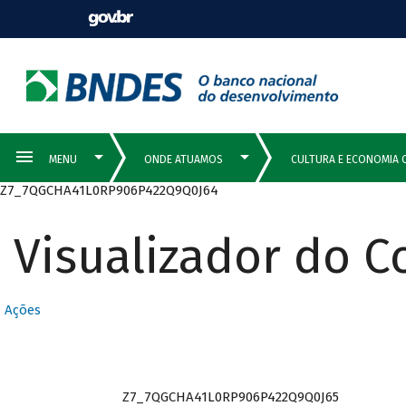
Z7_7QGCHA41L0RP906P422Q9Q0J64
Visualizador do 
Ações
Z7_7QGCHA41L0RP906P422Q9Q0J65