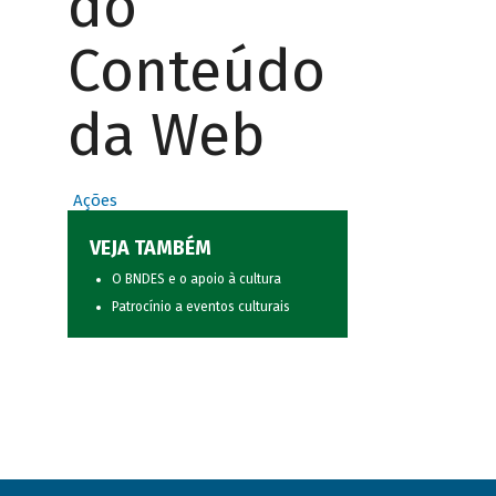
do
Conteúdo
da Web
Ações
VEJA TAMBÉM
O BNDES e o apoio à cultura
Patrocínio a eventos culturais