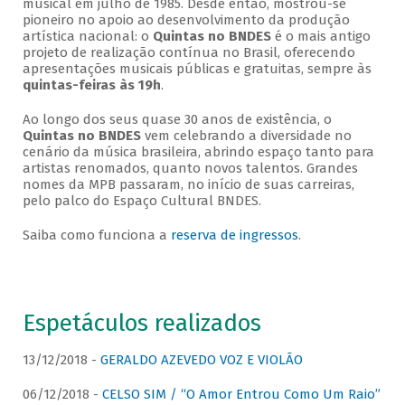
musical em julho de 1985. Desde então, mostrou-se
pioneiro no apoio ao desenvolvimento da produção
artística nacional: o
Quintas no BNDES
é o mais antigo
projeto de realização contínua no Brasil, oferecendo
apresentações musicais públicas e gratuitas, sempre às
quintas-feiras às 19h
.
Ao longo dos seus quase 30 anos de existência, o
Quintas no BNDES
vem celebrando a diversidade no
cenário da música brasileira, abrindo espaço tanto para
artistas renomados, quanto novos talentos. Grandes
nomes da MPB passaram, no início de suas carreiras,
pelo palco do Espaço Cultural BNDES.
Saiba como funciona a
reserva de ingressos
.
Espetáculos realizados
13/12/2018 -
GERALDO AZEVEDO VOZ E VIOLÃO
06/12/2018 -
CELSO SIM / “O Amor Entrou Como Um Raio”