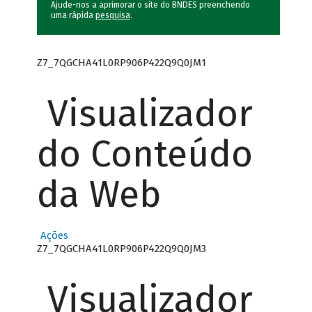
Ajude-nos a aprimorar o site do BNDES preenchendo
uma rápida
pesquisa
.
Z7_7QGCHA41L0RP906P422Q9Q0JM1
Visualizador
do Conteúdo
da Web
Ações
Z7_7QGCHA41L0RP906P422Q9Q0JM3
Visualizador