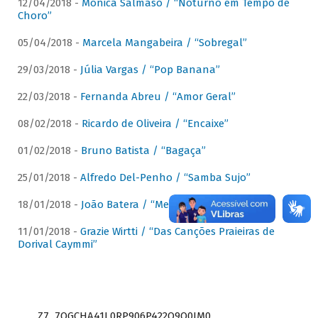
12/04/2018 -
Mônica Salmaso / “Noturno em Tempo de
Choro”
05/04/2018 -
Marcela Mangabeira / “Sobregal”
29/03/2018 -
Júlia Vargas / “Pop Banana”
22/03/2018 -
Fernanda Abreu / “Amor Geral”
08/02/2018 -
Ricardo de Oliveira / “Encaixe”
01/02/2018 -
Bruno Batista / “Bagaça”
25/01/2018 -
Alfredo Del-Penho / “Samba Sujo”
18/01/2018 -
João Batera / “Meu Pandeiro”
11/01/2018 -
Grazie Wirtti / “Das Canções Praieiras de
Dorival Caymmi”
Z7_7QGCHA41L0RP906P422Q9Q0JM0