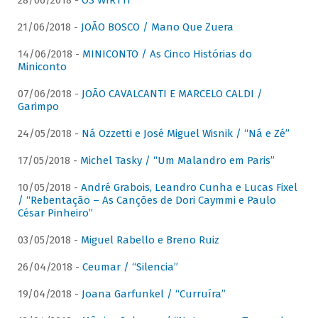
28/06/2018 -
OS WIRTTI
21/06/2018 -
JOÃO BOSCO / Mano Que Zuera
14/06/2018 -
MINICONTO / As Cinco Histórias do
Miniconto
07/06/2018 -
JOÃO CAVALCANTI E MARCELO CALDI /
Garimpo
24/05/2018 -
Ná Ozzetti e José Miguel Wisnik / “Ná e Zé”
17/05/2018 -
Michel Tasky / “Um Malandro em Paris”
10/05/2018 -
André Grabois, Leandro Cunha e Lucas Fixel
/ “Rebentação – As Canções de Dori Caymmi e Paulo
César Pinheiro”
03/05/2018 -
Miguel Rabello e Breno Ruiz
26/04/2018 -
Ceumar / “Silencia”
19/04/2018 -
Joana Garfunkel / “Curruíra”