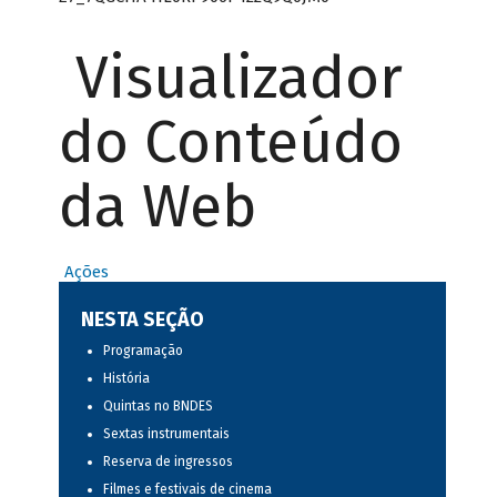
Visualizador
do Conteúdo
da Web
Ações
NESTA SEÇÃO
Programação
História
Quintas no BNDES
Sextas instrumentais
Reserva de ingressos
Filmes e festivais de cinema