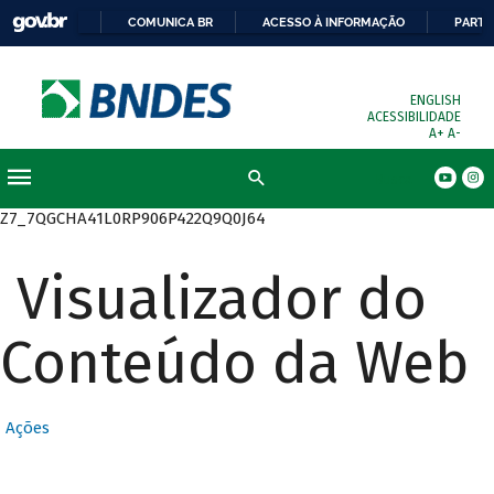
COMUNICA BR
ACESSO À INFORMAÇÃO
PARTI
ENGLISH
ACESSIBILIDADE
A+
A-
Busca
Z7_7QGCHA41L0RP906P422Q9Q0J64
Visualizador do
Conteúdo da Web
Ações