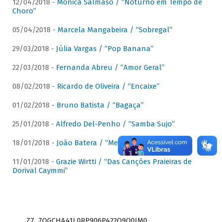
12/04/2018 -
Mônica Salmaso / “Noturno em Tempo de
Choro”
05/04/2018 -
Marcela Mangabeira / “Sobregal”
29/03/2018 -
Júlia Vargas / “Pop Banana”
22/03/2018 -
Fernanda Abreu / “Amor Geral”
08/02/2018 -
Ricardo de Oliveira / “Encaixe”
01/02/2018 -
Bruno Batista / “Bagaça”
25/01/2018 -
Alfredo Del-Penho / “Samba Sujo”
18/01/2018 -
João Batera / “Meu Pandeiro”
11/01/2018 -
Grazie Wirtti / “Das Canções Praieiras de
Dorival Caymmi”
Z7_7QGCHA41L0RP906P422Q9Q0JM0