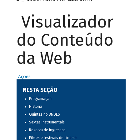
Visualizador
do Conteúdo
da Web
Ações
NESTA SEÇÃO
Programação
História
Quintas no BNDES
Sextas instrumentais
Reserva de ingressos
Filmes e festivais de cinema