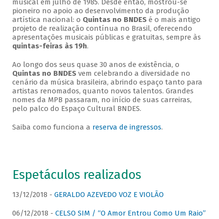
musical em julho de 1985. Desde então, mostrou-se
pioneiro no apoio ao desenvolvimento da produção
artística nacional: o
Quintas no BNDES
é o mais antigo
projeto de realização contínua no Brasil, oferecendo
apresentações musicais públicas e gratuitas, sempre às
quintas-feiras às 19h
.
Ao longo dos seus quase 30 anos de existência, o
Quintas no BNDES
vem celebrando a diversidade no
cenário da música brasileira, abrindo espaço tanto para
artistas renomados, quanto novos talentos. Grandes
nomes da MPB passaram, no início de suas carreiras,
pelo palco do Espaço Cultural BNDES.
Saiba como funciona a
reserva de ingressos
.
Espetáculos realizados
13/12/2018 -
GERALDO AZEVEDO VOZ E VIOLÃO
06/12/2018 -
CELSO SIM / “O Amor Entrou Como Um Raio”