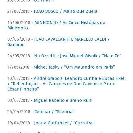
28/06/2018 -
OS WIRTTI
21/06/2018 -
JOÃO BOSCO / Mano Que Zuera
14/06/2018 -
MINICONTO / As Cinco Histórias do
Miniconto
07/06/2018 -
JOÃO CAVALCANTI E MARCELO CALDI /
Garimpo
24/05/2018 -
Ná Ozzetti e José Miguel Wisnik / “Ná e Zé”
17/05/2018 -
Michel Tasky / “Um Malandro em Paris”
10/05/2018 -
André Grabois, Leandro Cunha e Lucas Fixel
/ “Rebentação – As Canções de Dori Caymmi e Paulo
César Pinheiro”
03/05/2018 -
Miguel Rabello e Breno Ruiz
26/04/2018 -
Ceumar / “Silencia”
19/04/2018 -
Joana Garfunkel / “Curruíra”