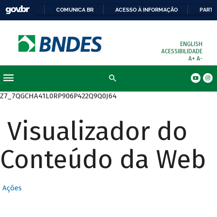
COMUNICA BR
ACESSO À INFORMAÇÃO
PARTI
ENGLISH
ACESSIBILIDADE
A+
A-
Busca
Z7_7QGCHA41L0RP906P422Q9Q0J64
Visualizador do
Conteúdo da Web
Ações