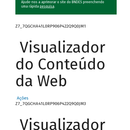
Ajude-nos a aprimorar o site do BNDES preenchendo
uma rápida
pesquisa
.
Z7_7QGCHA41L0RP906P422Q9Q0JM1
Visualizador
do Conteúdo
da Web
Ações
Z7_7QGCHA41L0RP906P422Q9Q0JM3
Visualizador