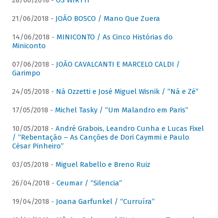
28/06/2018 -
OS WIRTTI
21/06/2018 -
JOÃO BOSCO / Mano Que Zuera
14/06/2018 -
MINICONTO / As Cinco Histórias do
Miniconto
07/06/2018 -
JOÃO CAVALCANTI E MARCELO CALDI /
Garimpo
24/05/2018 -
Ná Ozzetti e José Miguel Wisnik / “Ná e Zé”
17/05/2018 -
Michel Tasky / “Um Malandro em Paris”
10/05/2018 -
André Grabois, Leandro Cunha e Lucas Fixel
/ “Rebentação – As Canções de Dori Caymmi e Paulo
César Pinheiro”
03/05/2018 -
Miguel Rabello e Breno Ruiz
26/04/2018 -
Ceumar / “Silencia”
19/04/2018 -
Joana Garfunkel / “Curruíra”