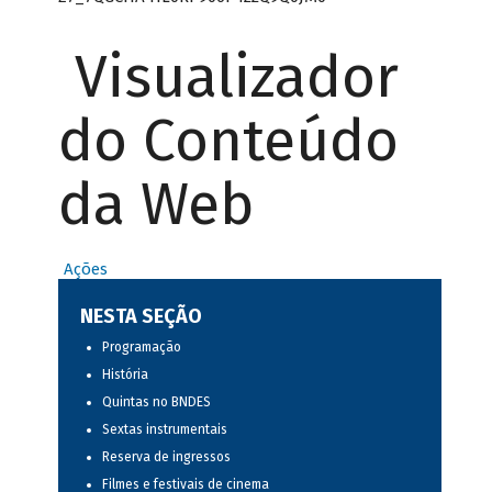
Visualizador
do Conteúdo
da Web
Ações
NESTA SEÇÃO
Programação
História
Quintas no BNDES
Sextas instrumentais
Reserva de ingressos
Filmes e festivais de cinema