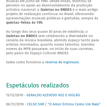
musical em julho de 1985. Desde então, mostrou-se
pioneiro no apoio ao desenvolvimento da produção
artística nacional: o
Quintas no BNDES
é o mais antigo
projeto de realização contínua no Brasil, oferecendo
apresentações musicais públicas e gratuitas, sempre às
quintas-feiras às 19h
.
Ao longo dos seus quase 30 anos de existência, o
Quintas no BNDES
vem celebrando a diversidade no
cenário da música brasileira, abrindo espaço tanto para
artistas renomados, quanto novos talentos. Grandes
nomes da MPB passaram, no início de suas carreiras,
pelo palco do Espaço Cultural BNDES.
Saiba como funciona a
reserva de ingressos
.
Espetáculos realizados
13/12/2018 -
GERALDO AZEVEDO VOZ E VIOLÃO
06/12/2018 -
CELSO SIM / “O Amor Entrou Como Um Raio”