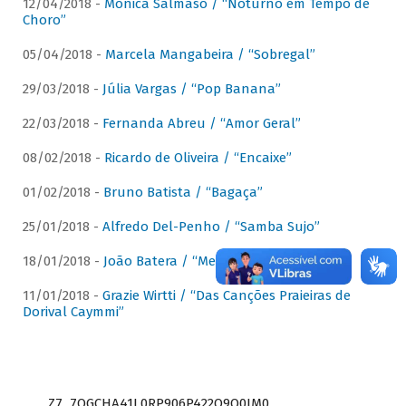
12/04/2018 -
Mônica Salmaso / “Noturno em Tempo de
Choro”
05/04/2018 -
Marcela Mangabeira / “Sobregal”
29/03/2018 -
Júlia Vargas / “Pop Banana”
22/03/2018 -
Fernanda Abreu / “Amor Geral”
08/02/2018 -
Ricardo de Oliveira / “Encaixe”
01/02/2018 -
Bruno Batista / “Bagaça”
25/01/2018 -
Alfredo Del-Penho / “Samba Sujo”
18/01/2018 -
João Batera / “Meu Pandeiro”
11/01/2018 -
Grazie Wirtti / “Das Canções Praieiras de
Dorival Caymmi”
Z7_7QGCHA41L0RP906P422Q9Q0JM0