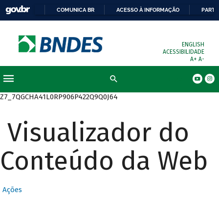
COMUNICA BR
ACESSO À INFORMAÇÃO
PARTI
ENGLISH
ACESSIBILIDADE
A+
A-
Busca
Z7_7QGCHA41L0RP906P422Q9Q0J64
Visualizador do
Conteúdo da Web
Ações