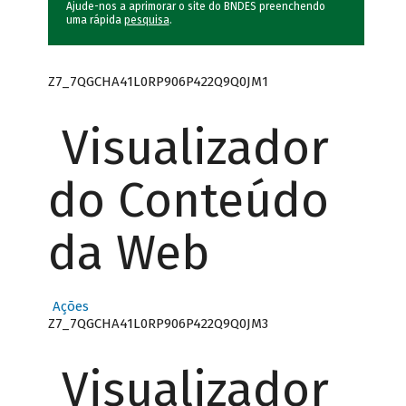
Ajude-nos a aprimorar o site do BNDES preenchendo
uma rápida
pesquisa
.
Z7_7QGCHA41L0RP906P422Q9Q0JM1
Visualizador
do Conteúdo
da Web
Ações
Z7_7QGCHA41L0RP906P422Q9Q0JM3
Visualizador