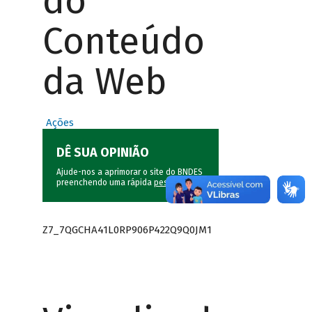
do
Conteúdo
da Web
Ações
DÊ SUA OPINIÃO
Ajude-nos a aprimorar o site do BNDES
preenchendo uma rápida
pesquisa
.
Z7_7QGCHA41L0RP906P422Q9Q0JM1