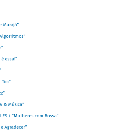
e Marajó”
lgorritmos”
r”
é essa!”
”
m Tim”
zz”
a & Música”
LES / “Mulheres com Bossa”
e Agradecer”