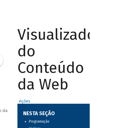
Visualizador
do
Conteúdo
da Web
Ações
o da
NESTA SEÇÃO
Programação