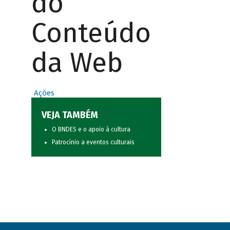
do
Conteúdo
da Web
Ações
VEJA TAMBÉM
O BNDES e o apoio à cultura
Patrocínio a eventos culturais