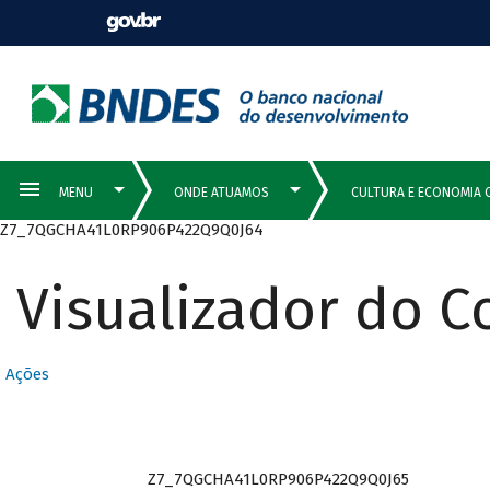
Z7_7QGCHA41L0RP906P422Q9Q0J64
Visualizador do 
Ações
Z7_7QGCHA41L0RP906P422Q9Q0J65