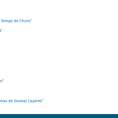
 Tempo de Choro”
l”
o”
ieiras de Dorival Caymmi”