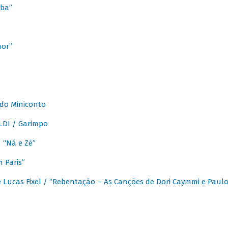
ba”
mor”
 do Miniconto
LDI / Garimpo
/ “Ná e Zé”
 Paris”
 Lucas Fixel / “Rebentação – As Canções de Dori Caymmi e Paul