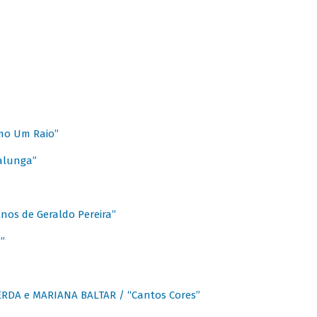
mo Um Raio”
alunga”
os de Geraldo Pereira”
”
CERDA e MARIANA BALTAR / “Cantos Cores”