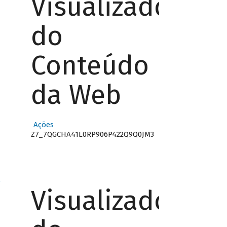
Visualizador
do
Conteúdo
da Web
Ações
Z7_7QGCHA41L0RP906P422Q9Q0JM3
o
Visualizador