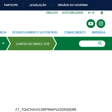
PARTICIPE
LEGISLAÇÃO
ÓRGÃOS DO GOVERNO
⁣
ENGLISH
ACESSIBILIDADE
A+
A-
NCIA
DESENVOLVIMENTO SUSTENTÁVEL
CONHECIMENTO
IMPRENSA
Busca
Z7_7QGCHA41L0RP906P422Q9Q0JM0