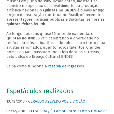
musical em julho de 1985. Desde então, mostrou-se
pioneiro no apoio ao desenvolvimento da produção
artística nacional: o
Quintas no BNDES
é o mais antigo
projeto de realização contínua no Brasil, oferecendo
apresentações musicais públicas e gratuitas, sempre às
quintas-feiras às 19h
.
Ao longo dos seus quase 30 anos de existência, o
Quintas no BNDES
vem celebrando a diversidade no
cenário da música brasileira, abrindo espaço tanto para
artistas renomados, quanto novos talentos. Grandes
nomes da MPB passaram, no início de suas carreiras,
pelo palco do Espaço Cultural BNDES.
Saiba como funciona a
reserva de ingressos
.
Espetáculos realizados
13/12/2018 -
GERALDO AZEVEDO VOZ E VIOLÃO
06/12/2018 -
CELSO SIM / “O Amor Entrou Como Um Raio”