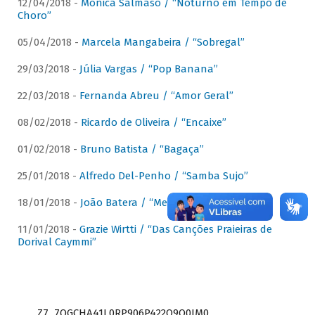
12/04/2018 -
Mônica Salmaso / “Noturno em Tempo de
Choro”
05/04/2018 -
Marcela Mangabeira / “Sobregal”
29/03/2018 -
Júlia Vargas / “Pop Banana”
22/03/2018 -
Fernanda Abreu / “Amor Geral”
08/02/2018 -
Ricardo de Oliveira / “Encaixe”
01/02/2018 -
Bruno Batista / “Bagaça”
25/01/2018 -
Alfredo Del-Penho / “Samba Sujo”
18/01/2018 -
João Batera / “Meu Pandeiro”
11/01/2018 -
Grazie Wirtti / “Das Canções Praieiras de
Dorival Caymmi”
Z7_7QGCHA41L0RP906P422Q9Q0JM0