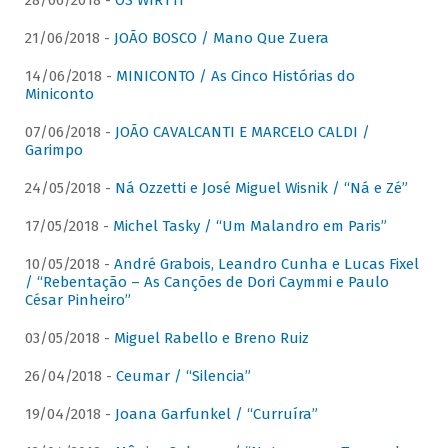
28/06/2018 -
OS WIRTTI
21/06/2018 -
JOÃO BOSCO / Mano Que Zuera
14/06/2018 -
MINICONTO / As Cinco Histórias do
Miniconto
07/06/2018 -
JOÃO CAVALCANTI E MARCELO CALDI /
Garimpo
24/05/2018 -
Ná Ozzetti e José Miguel Wisnik / “Ná e Zé”
17/05/2018 -
Michel Tasky / “Um Malandro em Paris”
10/05/2018 -
André Grabois, Leandro Cunha e Lucas Fixel
/ “Rebentação – As Canções de Dori Caymmi e Paulo
César Pinheiro”
03/05/2018 -
Miguel Rabello e Breno Ruiz
26/04/2018 -
Ceumar / “Silencia”
19/04/2018 -
Joana Garfunkel / “Curruíra”