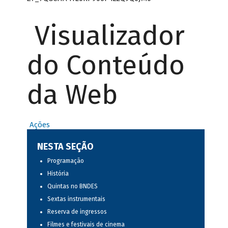
Visualizador
do Conteúdo
da Web
Ações
NESTA SEÇÃO
Programação
História
Quintas no BNDES
Sextas instrumentais
Reserva de ingressos
Filmes e festivais de cinema