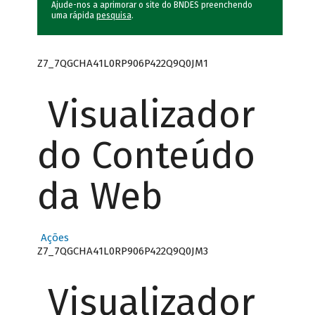
Ajude-nos a aprimorar o site do BNDES preenchendo
uma rápida
pesquisa
.
Z7_7QGCHA41L0RP906P422Q9Q0JM1
Visualizador
do Conteúdo
da Web
Ações
Z7_7QGCHA41L0RP906P422Q9Q0JM3
Visualizador