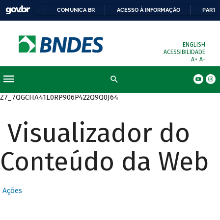
COMUNICA BR
ACESSO À INFORMAÇÃO
PARTI
ENGLISH
ACESSIBILIDADE
A+
A-
Busca
Z7_7QGCHA41L0RP906P422Q9Q0J64
Visualizador do
Conteúdo da Web
Ações