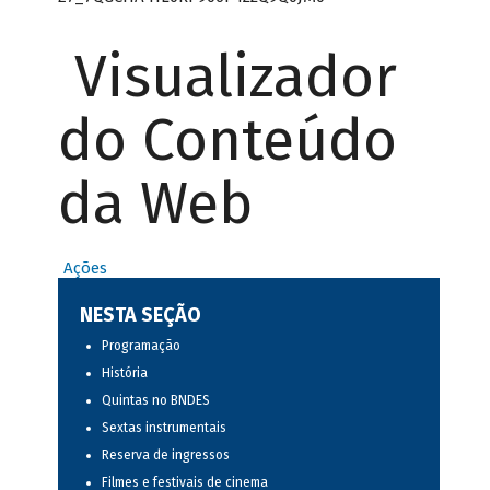
Visualizador
do Conteúdo
da Web
Ações
NESTA SEÇÃO
Programação
História
Quintas no BNDES
Sextas instrumentais
Reserva de ingressos
Filmes e festivais de cinema