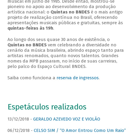
musical em julho de 1985. Desde então, mostrou-se
pioneiro no apoio ao desenvolvimento da produção
artística nacional: o
Quintas no BNDES
é o mais antigo
projeto de realização contínua no Brasil, oferecendo
apresentações musicais públicas e gratuitas, sempre às
quintas-feiras às 19h
.
Ao longo dos seus quase 30 anos de existência, o
Quintas no BNDES
vem celebrando a diversidade no
cenário da música brasileira, abrindo espaço tanto para
artistas renomados, quanto novos talentos. Grandes
nomes da MPB passaram, no início de suas carreiras,
pelo palco do Espaço Cultural BNDES.
Saiba como funciona a
reserva de ingressos
.
Espetáculos realizados
13/12/2018 -
GERALDO AZEVEDO VOZ E VIOLÃO
06/12/2018 -
CELSO SIM / “O Amor Entrou Como Um Raio”