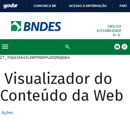
COMUNICA BR
ACESSO À INFORMAÇÃO
PARTI
ENGLISH
ACESSIBILIDADE
A+
A-
Busca
Z7_7QGCHA41L0RP906P422Q9Q0J64
Visualizador do
Conteúdo da Web
Ações