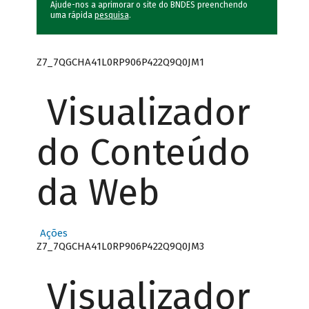
Ajude-nos a aprimorar o site do BNDES preenchendo
uma rápida
pesquisa
.
Z7_7QGCHA41L0RP906P422Q9Q0JM1
Visualizador
do Conteúdo
da Web
Ações
Z7_7QGCHA41L0RP906P422Q9Q0JM3
Visualizador