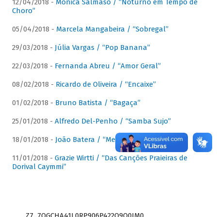
12/04/2018 -
Mônica Salmaso / “Noturno em Tempo de
Choro”
05/04/2018 -
Marcela Mangabeira / “Sobregal”
29/03/2018 -
Júlia Vargas / “Pop Banana”
22/03/2018 -
Fernanda Abreu / “Amor Geral”
08/02/2018 -
Ricardo de Oliveira / “Encaixe”
01/02/2018 -
Bruno Batista / “Bagaça”
25/01/2018 -
Alfredo Del-Penho / “Samba Sujo”
18/01/2018 -
João Batera / “Meu Pandeiro”
11/01/2018 -
Grazie Wirtti / “Das Canções Praieiras de
Dorival Caymmi”
Z7_7QGCHA41L0RP906P422Q9Q0JM0