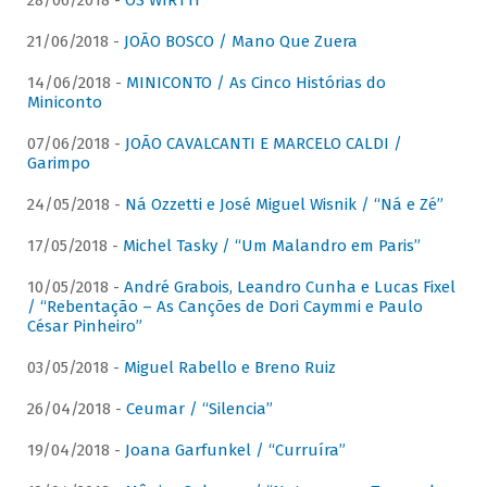
28/06/2018 -
OS WIRTTI
21/06/2018 -
JOÃO BOSCO / Mano Que Zuera
14/06/2018 -
MINICONTO / As Cinco Histórias do
Miniconto
07/06/2018 -
JOÃO CAVALCANTI E MARCELO CALDI /
Garimpo
24/05/2018 -
Ná Ozzetti e José Miguel Wisnik / “Ná e Zé”
17/05/2018 -
Michel Tasky / “Um Malandro em Paris”
10/05/2018 -
André Grabois, Leandro Cunha e Lucas Fixel
/ “Rebentação – As Canções de Dori Caymmi e Paulo
César Pinheiro”
03/05/2018 -
Miguel Rabello e Breno Ruiz
26/04/2018 -
Ceumar / “Silencia”
19/04/2018 -
Joana Garfunkel / “Curruíra”