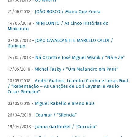
28/06/2018 -
OS WIRTTI
21/06/2018 -
JOÃO BOSCO / Mano Que Zuera
14/06/2018 -
MINICONTO / As Cinco Histórias do
Miniconto
07/06/2018 -
JOÃO CAVALCANTI E MARCELO CALDI /
Garimpo
24/05/2018 -
Ná Ozzetti e José Miguel Wisnik / “Ná e Zé”
17/05/2018 -
Michel Tasky / “Um Malandro em Paris”
10/05/2018 -
André Grabois, Leandro Cunha e Lucas Fixel
/ “Rebentação – As Canções de Dori Caymmi e Paulo
César Pinheiro”
03/05/2018 -
Miguel Rabello e Breno Ruiz
26/04/2018 -
Ceumar / “Silencia”
19/04/2018 -
Joana Garfunkel / “Curruíra”