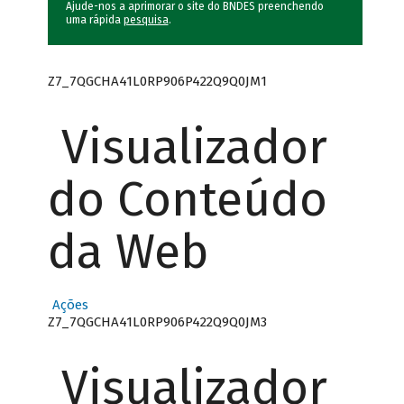
Ajude-nos a aprimorar o site do BNDES preenchendo
uma rápida
pesquisa
.
Z7_7QGCHA41L0RP906P422Q9Q0JM1
Visualizador
do Conteúdo
da Web
Ações
Z7_7QGCHA41L0RP906P422Q9Q0JM3
Visualizador