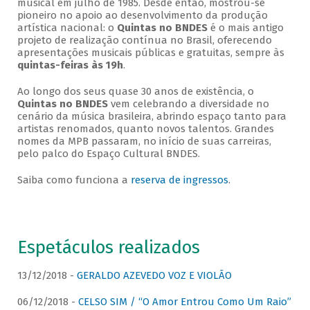
musical em julho de 1985. Desde então, mostrou-se
pioneiro no apoio ao desenvolvimento da produção
artística nacional: o
Quintas no BNDES
é o mais antigo
projeto de realização contínua no Brasil, oferecendo
apresentações musicais públicas e gratuitas, sempre às
quintas-feiras às 19h
.
Ao longo dos seus quase 30 anos de existência, o
Quintas no BNDES
vem celebrando a diversidade no
cenário da música brasileira, abrindo espaço tanto para
artistas renomados, quanto novos talentos. Grandes
nomes da MPB passaram, no início de suas carreiras,
pelo palco do Espaço Cultural BNDES.
Saiba como funciona a
reserva de ingressos
.
Espetáculos realizados
13/12/2018 -
GERALDO AZEVEDO VOZ E VIOLÃO
06/12/2018 -
CELSO SIM / “O Amor Entrou Como Um Raio”