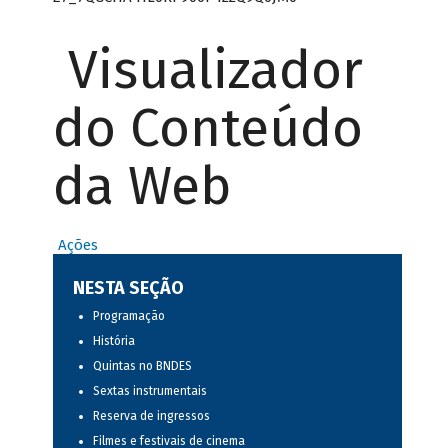
Visualizador
do Conteúdo
da Web
Ações
NESTA SEÇÃO
Programação
História
Quintas no BNDES
Sextas instrumentais
Reserva de ingressos
Filmes e festivais de cinema