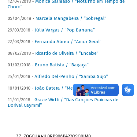
12/04/2018 -
Mônica Salmaso / “Noturno em Tempo de
Choro”
05/04/2018 -
Marcela Mangabeira / “Sobregal”
29/03/2018 -
Júlia Vargas / “Pop Banana”
22/03/2018 -
Fernanda Abreu / “Amor Geral”
08/02/2018 -
Ricardo de Oliveira / “Encaixe”
01/02/2018 -
Bruno Batista / “Bagaça”
25/01/2018 -
Alfredo Del-Penho / “Samba Sujo”
18/01/2018 -
João Batera / “Meu Pandeiro”
11/01/2018 -
Grazie Wirtti / “Das Canções Praieiras de
Dorival Caymmi”
Z7_7QGCHA41L0RP906P422Q9Q0JM0