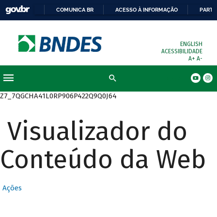
COMUNICA BR
ACESSO À INFORMAÇÃO
PARTI
ENGLISH
ACESSIBILIDADE
A+
A-
Busca
Z7_7QGCHA41L0RP906P422Q9Q0J64
Visualizador do
Conteúdo da Web
Ações