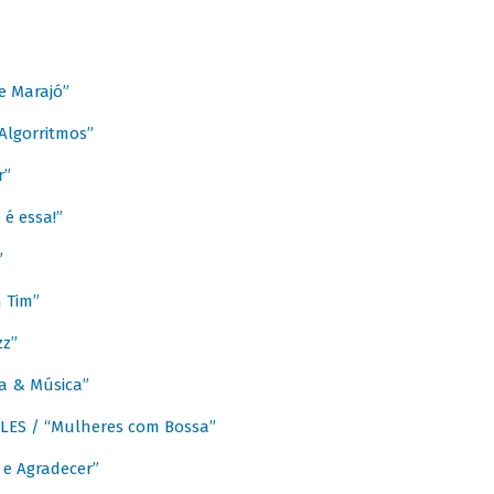
e Marajó”
lgorritmos”
r”
é essa!”
”
m Tim”
zz”
a & Música”
LES / “Mulheres com Bossa”
e Agradecer”