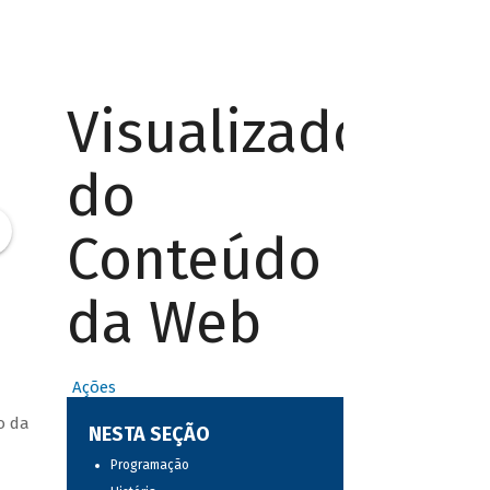
Visualizador
do
Conteúdo
da Web
Ações
o da
NESTA SEÇÃO
Programação