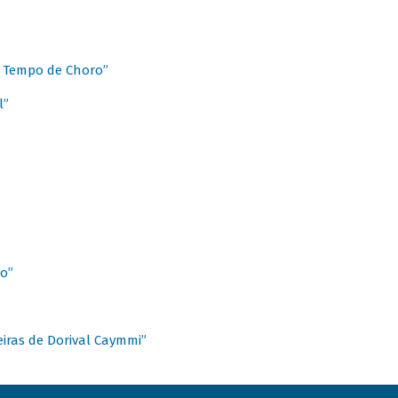
 Tempo de Choro”
l”
o”
ieiras de Dorival Caymmi”