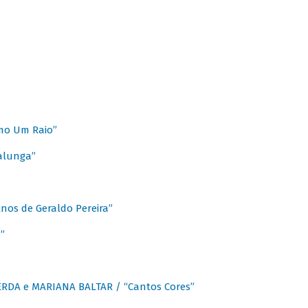
mo Um Raio”
alunga”
os de Geraldo Pereira”
”
CERDA e MARIANA BALTAR / “Cantos Cores”