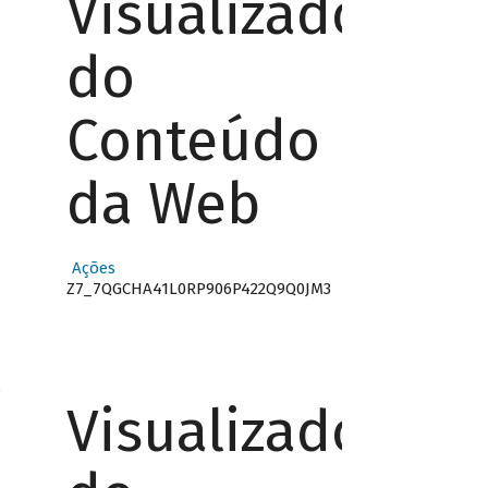
Visualizador
do
Conteúdo
da Web
Ações
Z7_7QGCHA41L0RP906P422Q9Q0JM3
o
Visualizador