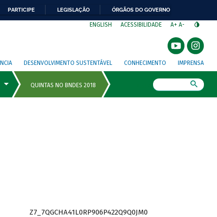
PARTICIPE
LEGISLAÇÃO
ÓRGÃOS DO GOVERNO
⁣
ENGLISH
ACESSIBILIDADE
A+
A-
NCIA
DESENVOLVIMENTO SUSTENTÁVEL
CONHECIMENTO
IMPRENSA
Busca
Z7_7QGCHA41L0RP906P422Q9Q0JM0