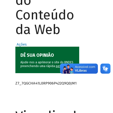
do
Conteúdo
da Web
Ações
DÊ SUA OPINIÃO
Ajude-nos a aprimorar o site do BNDES
preenchendo uma rápida
pesquisa
.
Z7_7QGCHA41L0RP906P422Q9Q0JM1