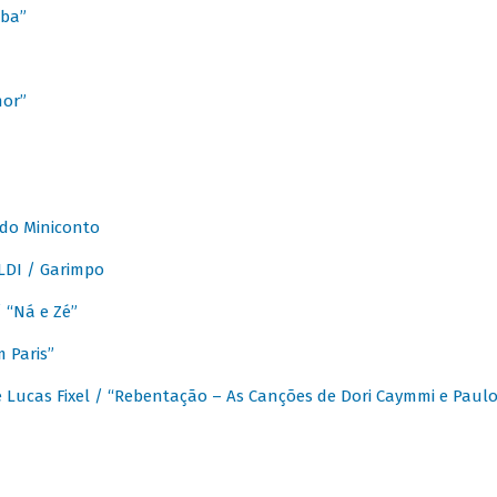
ba”
mor”
 do Miniconto
LDI / Garimpo
/ “Ná e Zé”
 Paris”
 Lucas Fixel / “Rebentação – As Canções de Dori Caymmi e Paul