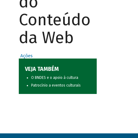
do
Conteúdo
da Web
Ações
VEJA TAMBÉM
O BNDES e o apoio à cultura
Patrocínio a eventos culturais