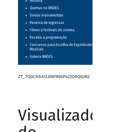
História
Quintas no BNDES
Sextas instrumentais
Reserva de ingressos
Filmes e festivais de cinema
Receba a programação
Concursos para Escolha de Espetáculos
Musicais
Galeria BNDES
Z7_7QGCHA41L0RP906P422Q9Q0JM2
Visualizador