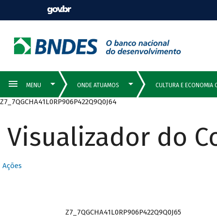
Z7_7QGCHA41L0RP906P422Q9Q0J64
Visualizador do 
Ações
Z7_7QGCHA41L0RP906P422Q9Q0J65