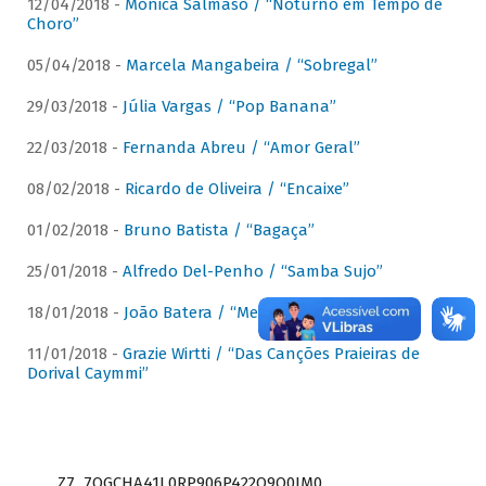
12/04/2018 -
Mônica Salmaso / “Noturno em Tempo de
Choro”
05/04/2018 -
Marcela Mangabeira / “Sobregal”
29/03/2018 -
Júlia Vargas / “Pop Banana”
22/03/2018 -
Fernanda Abreu / “Amor Geral”
08/02/2018 -
Ricardo de Oliveira / “Encaixe”
01/02/2018 -
Bruno Batista / “Bagaça”
25/01/2018 -
Alfredo Del-Penho / “Samba Sujo”
18/01/2018 -
João Batera / “Meu Pandeiro”
11/01/2018 -
Grazie Wirtti / “Das Canções Praieiras de
Dorival Caymmi”
Z7_7QGCHA41L0RP906P422Q9Q0JM0