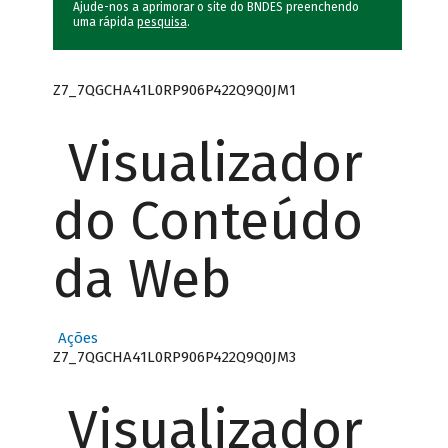
Ajude-nos a aprimorar o site do BNDES preenchendo
uma rápida
pesquisa
.
Z7_7QGCHA41L0RP906P422Q9Q0JM1
Visualizador
do Conteúdo
da Web
Ações
Z7_7QGCHA41L0RP906P422Q9Q0JM3
Visualizador