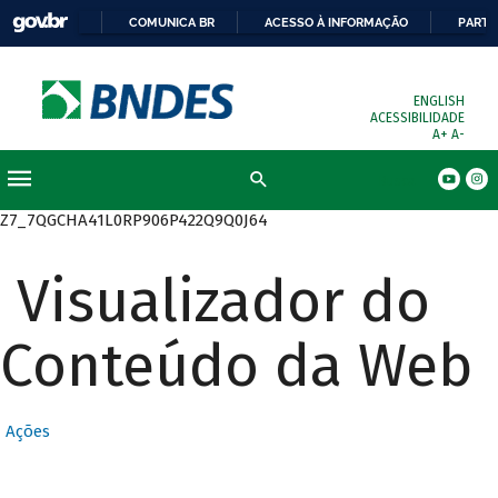
COMUNICA BR
ACESSO À INFORMAÇÃO
PARTI
ENGLISH
ACESSIBILIDADE
A+
A-
Busca
Z7_7QGCHA41L0RP906P422Q9Q0J64
Visualizador do
Conteúdo da Web
Ações