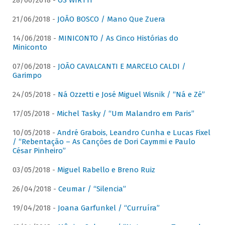
28/06/2018 -
OS WIRTTI
21/06/2018 -
JOÃO BOSCO / Mano Que Zuera
14/06/2018 -
MINICONTO / As Cinco Histórias do
Miniconto
07/06/2018 -
JOÃO CAVALCANTI E MARCELO CALDI /
Garimpo
24/05/2018 -
Ná Ozzetti e José Miguel Wisnik / “Ná e Zé”
17/05/2018 -
Michel Tasky / “Um Malandro em Paris”
10/05/2018 -
André Grabois, Leandro Cunha e Lucas Fixel
/ “Rebentação – As Canções de Dori Caymmi e Paulo
César Pinheiro”
03/05/2018 -
Miguel Rabello e Breno Ruiz
26/04/2018 -
Ceumar / “Silencia”
19/04/2018 -
Joana Garfunkel / “Curruíra”