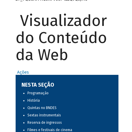
Visualizador
do Conteúdo
da Web
Ações
NESTA SEÇÃO
Programação
História
Quintas no BNDES
Sextas instrumentais
Reserva de ingressos
Filmes e festivais de cinema