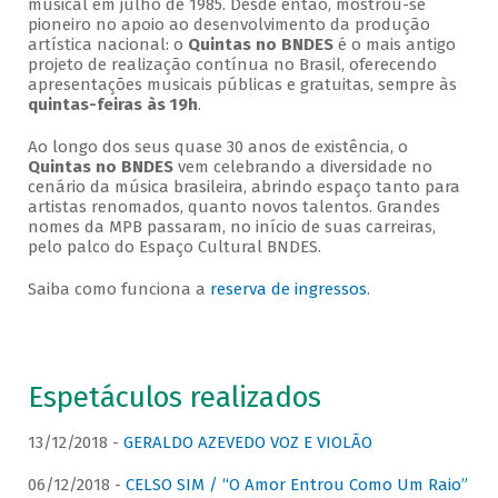
musical em julho de 1985. Desde então, mostrou-se
pioneiro no apoio ao desenvolvimento da produção
artística nacional: o
Quintas no BNDES
é o mais antigo
projeto de realização contínua no Brasil, oferecendo
apresentações musicais públicas e gratuitas, sempre às
quintas-feiras às 19h
.
Ao longo dos seus quase 30 anos de existência, o
Quintas no BNDES
vem celebrando a diversidade no
cenário da música brasileira, abrindo espaço tanto para
artistas renomados, quanto novos talentos. Grandes
nomes da MPB passaram, no início de suas carreiras,
pelo palco do Espaço Cultural BNDES.
Saiba como funciona a
reserva de ingressos
.
Espetáculos realizados
13/12/2018 -
GERALDO AZEVEDO VOZ E VIOLÃO
06/12/2018 -
CELSO SIM / “O Amor Entrou Como Um Raio”