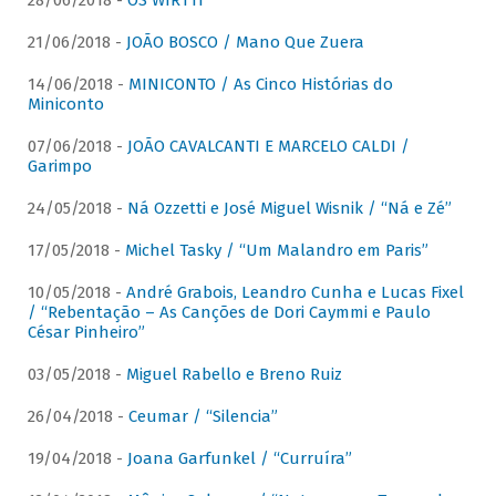
28/06/2018 -
OS WIRTTI
21/06/2018 -
JOÃO BOSCO / Mano Que Zuera
14/06/2018 -
MINICONTO / As Cinco Histórias do
Miniconto
07/06/2018 -
JOÃO CAVALCANTI E MARCELO CALDI /
Garimpo
24/05/2018 -
Ná Ozzetti e José Miguel Wisnik / “Ná e Zé”
17/05/2018 -
Michel Tasky / “Um Malandro em Paris”
10/05/2018 -
André Grabois, Leandro Cunha e Lucas Fixel
/ “Rebentação – As Canções de Dori Caymmi e Paulo
César Pinheiro”
03/05/2018 -
Miguel Rabello e Breno Ruiz
26/04/2018 -
Ceumar / “Silencia”
19/04/2018 -
Joana Garfunkel / “Curruíra”