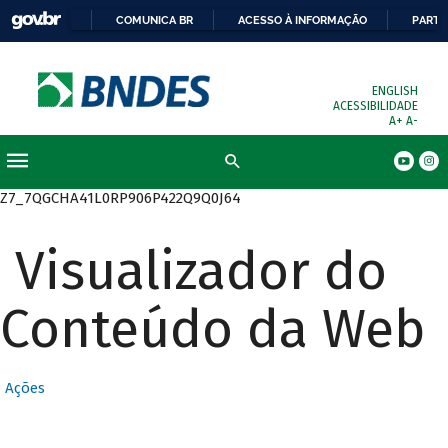
COMUNICA BR
ACESSO À INFORMAÇÃO
PARTI
ENGLISH
ACESSIBILIDADE
A+
A-
Busca
Z7_7QGCHA41L0RP906P422Q9Q0J64
Visualizador do
Conteúdo da Web
Ações