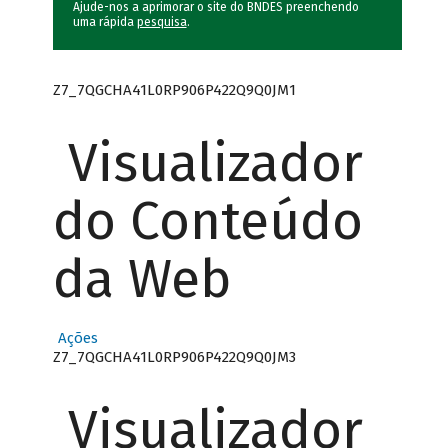
Ajude-nos a aprimorar o site do BNDES preenchendo
uma rápida
pesquisa
.
Z7_7QGCHA41L0RP906P422Q9Q0JM1
Visualizador
do Conteúdo
da Web
Ações
Z7_7QGCHA41L0RP906P422Q9Q0JM3
Visualizador