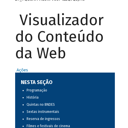
Visualizador
do Conteúdo
da Web
Ações
NESTA SEÇÃO
Programação
História
Quintas no BNDES
Sextas instrumentais
Reserva de ingressos
Filmes e festivais de cinema