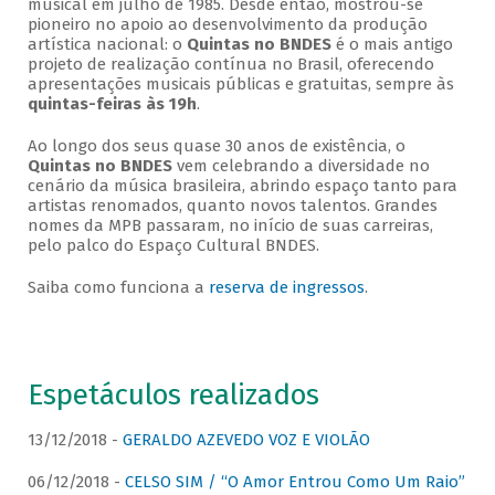
musical em julho de 1985. Desde então, mostrou-se
pioneiro no apoio ao desenvolvimento da produção
artística nacional: o
Quintas no BNDES
é o mais antigo
projeto de realização contínua no Brasil, oferecendo
apresentações musicais públicas e gratuitas, sempre às
quintas-feiras às 19h
.
Ao longo dos seus quase 30 anos de existência, o
Quintas no BNDES
vem celebrando a diversidade no
cenário da música brasileira, abrindo espaço tanto para
artistas renomados, quanto novos talentos. Grandes
nomes da MPB passaram, no início de suas carreiras,
pelo palco do Espaço Cultural BNDES.
Saiba como funciona a
reserva de ingressos
.
Espetáculos realizados
13/12/2018 -
GERALDO AZEVEDO VOZ E VIOLÃO
06/12/2018 -
CELSO SIM / “O Amor Entrou Como Um Raio”