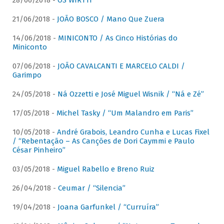
28/06/2018 -
OS WIRTTI
21/06/2018 -
JOÃO BOSCO / Mano Que Zuera
14/06/2018 -
MINICONTO / As Cinco Histórias do
Miniconto
07/06/2018 -
JOÃO CAVALCANTI E MARCELO CALDI /
Garimpo
24/05/2018 -
Ná Ozzetti e José Miguel Wisnik / “Ná e Zé”
17/05/2018 -
Michel Tasky / “Um Malandro em Paris”
10/05/2018 -
André Grabois, Leandro Cunha e Lucas Fixel
/ “Rebentação – As Canções de Dori Caymmi e Paulo
César Pinheiro”
03/05/2018 -
Miguel Rabello e Breno Ruiz
26/04/2018 -
Ceumar / “Silencia”
19/04/2018 -
Joana Garfunkel / “Curruíra”