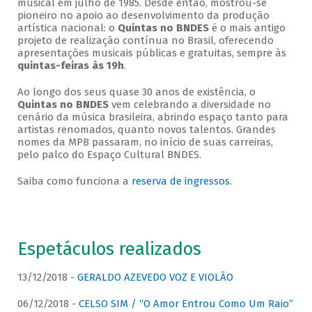
musical em julho de 1985. Desde então, mostrou-se
pioneiro no apoio ao desenvolvimento da produção
artística nacional: o
Quintas no BNDES
é o mais antigo
projeto de realização contínua no Brasil, oferecendo
apresentações musicais públicas e gratuitas, sempre às
quintas-feiras às 19h
.
Ao longo dos seus quase 30 anos de existência, o
Quintas no BNDES
vem celebrando a diversidade no
cenário da música brasileira, abrindo espaço tanto para
artistas renomados, quanto novos talentos. Grandes
nomes da MPB passaram, no início de suas carreiras,
pelo palco do Espaço Cultural BNDES.
Saiba como funciona a
reserva de ingressos
.
Espetáculos realizados
13/12/2018 -
GERALDO AZEVEDO VOZ E VIOLÃO
06/12/2018 -
CELSO SIM / “O Amor Entrou Como Um Raio”