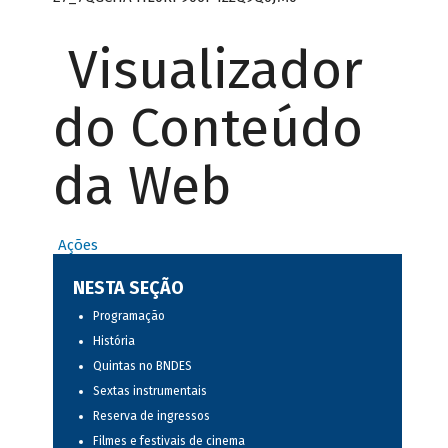
Visualizador
do Conteúdo
da Web
Ações
NESTA SEÇÃO
Programação
História
Quintas no BNDES
Sextas instrumentais
Reserva de ingressos
Filmes e festivais de cinema