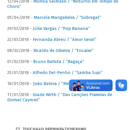
12/04/2018 -
Mônica Salmaso / “Noturno em Tempo de
Choro”
05/04/2018 -
Marcela Mangabeira / “Sobregal”
29/03/2018 -
Júlia Vargas / “Pop Banana”
22/03/2018 -
Fernanda Abreu / “Amor Geral”
08/02/2018 -
Ricardo de Oliveira / “Encaixe”
01/02/2018 -
Bruno Batista / “Bagaça”
25/01/2018 -
Alfredo Del-Penho / “Samba Sujo”
18/01/2018 -
João Batera / “Meu Pandeiro”
11/01/2018 -
Grazie Wirtti / “Das Canções Praieiras de
Dorival Caymmi”
Z7_7QGCHA41L0RP906P422Q9Q0JM0