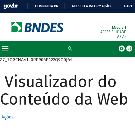
COMUNICA BR
ACESSO À INFORMAÇÃO
PARTI
ENGLISH
ACESSIBILIDADE
A+
A-
Busca
Z7_7QGCHA41L0RP906P422Q9Q0J64
Visualizador do
Conteúdo da Web
Ações