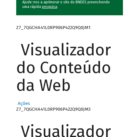
Ajude-nos a aprimorar o site do BNDES preenchendo
uma rápida
pesquisa
.
Z7_7QGCHA41L0RP906P422Q9Q0JM1
Visualizador
do Conteúdo
da Web
Ações
Z7_7QGCHA41L0RP906P422Q9Q0JM3
Visualizador