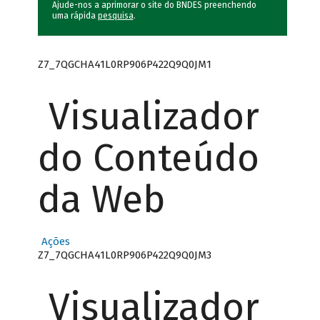
Ajude-nos a aprimorar o site do BNDES preenchendo
uma rápida
pesquisa
.
Z7_7QGCHA41L0RP906P422Q9Q0JM1
Visualizador
do Conteúdo
da Web
Ações
Z7_7QGCHA41L0RP906P422Q9Q0JM3
Visualizador