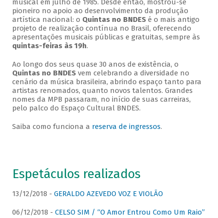
musical em julho de 1985. Desde então, mostrou-se
pioneiro no apoio ao desenvolvimento da produção
artística nacional: o
Quintas no BNDES
é o mais antigo
projeto de realização contínua no Brasil, oferecendo
apresentações musicais públicas e gratuitas, sempre às
quintas-feiras às 19h
.
Ao longo dos seus quase 30 anos de existência, o
Quintas no BNDES
vem celebrando a diversidade no
cenário da música brasileira, abrindo espaço tanto para
artistas renomados, quanto novos talentos. Grandes
nomes da MPB passaram, no início de suas carreiras,
pelo palco do Espaço Cultural BNDES.
Saiba como funciona a
reserva de ingressos
.
Espetáculos realizados
13/12/2018 -
GERALDO AZEVEDO VOZ E VIOLÃO
06/12/2018 -
CELSO SIM / “O Amor Entrou Como Um Raio”