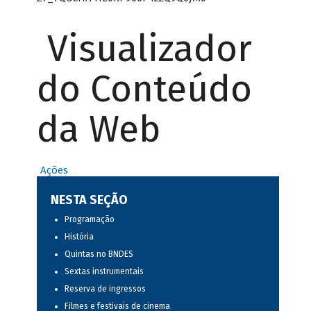
Visualizador
do Conteúdo
da Web
Ações
NESTA SEÇÃO
Programação
História
Quintas no BNDES
Sextas instrumentais
Reserva de ingressos
Filmes e festivais de cinema