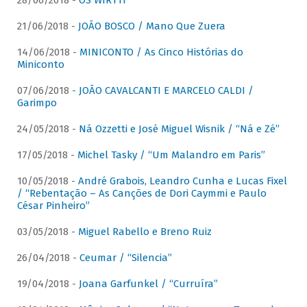
28/06/2018 -
OS WIRTTI
21/06/2018 -
JOÃO BOSCO / Mano Que Zuera
14/06/2018 -
MINICONTO / As Cinco Histórias do
Miniconto
07/06/2018 -
JOÃO CAVALCANTI E MARCELO CALDI /
Garimpo
24/05/2018 -
Ná Ozzetti e José Miguel Wisnik / “Ná e Zé”
17/05/2018 -
Michel Tasky / “Um Malandro em Paris”
10/05/2018 -
André Grabois, Leandro Cunha e Lucas Fixel
/ “Rebentação – As Canções de Dori Caymmi e Paulo
César Pinheiro”
03/05/2018 -
Miguel Rabello e Breno Ruiz
26/04/2018 -
Ceumar / “Silencia”
19/04/2018 -
Joana Garfunkel / “Curruíra”