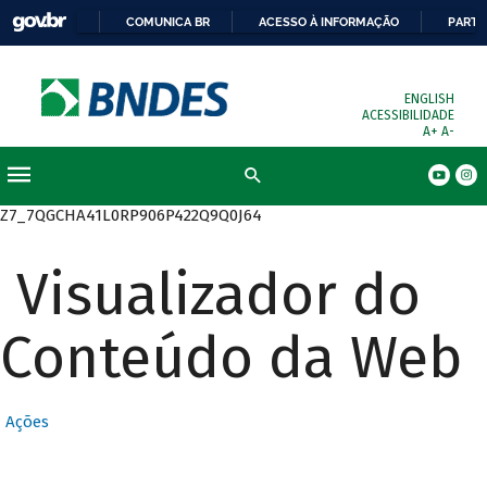
COMUNICA BR
ACESSO À INFORMAÇÃO
PARTI
ENGLISH
ACESSIBILIDADE
A+
A-
Busca
Z7_7QGCHA41L0RP906P422Q9Q0J64
Visualizador do
Conteúdo da Web
Ações