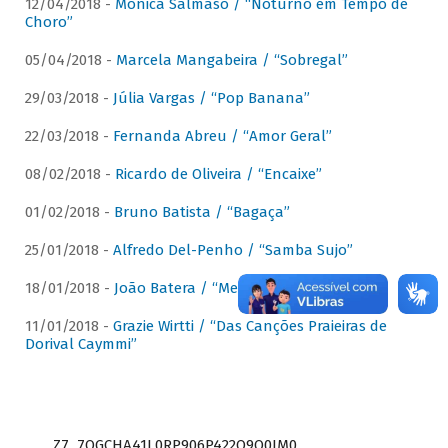
12/04/2018 -
Mônica Salmaso / “Noturno em Tempo de
Choro”
05/04/2018 -
Marcela Mangabeira / “Sobregal”
29/03/2018 -
Júlia Vargas / “Pop Banana”
22/03/2018 -
Fernanda Abreu / “Amor Geral”
08/02/2018 -
Ricardo de Oliveira / “Encaixe”
01/02/2018 -
Bruno Batista / “Bagaça”
25/01/2018 -
Alfredo Del-Penho / “Samba Sujo”
18/01/2018 -
João Batera / “Meu Pandeiro”
11/01/2018 -
Grazie Wirtti / “Das Canções Praieiras de
Dorival Caymmi”
Z7_7QGCHA41L0RP906P422Q9Q0JM0