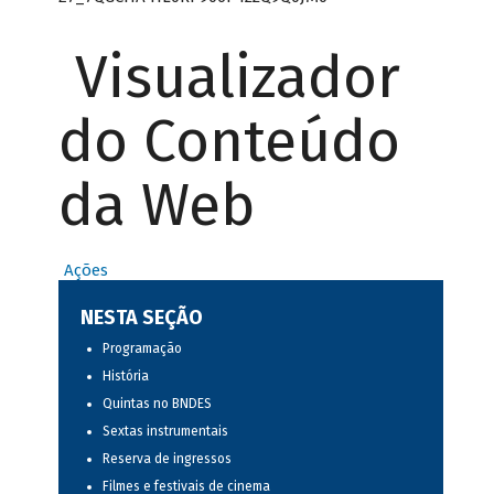
Visualizador
do Conteúdo
da Web
Ações
NESTA SEÇÃO
Programação
História
Quintas no BNDES
Sextas instrumentais
Reserva de ingressos
Filmes e festivais de cinema