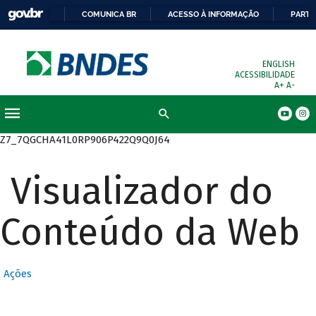
COMUNICA BR
ACESSO À INFORMAÇÃO
PARTI
ENGLISH
ACESSIBILIDADE
A+
A-
Busca
Z7_7QGCHA41L0RP906P422Q9Q0J64
Visualizador do
Conteúdo da Web
Ações