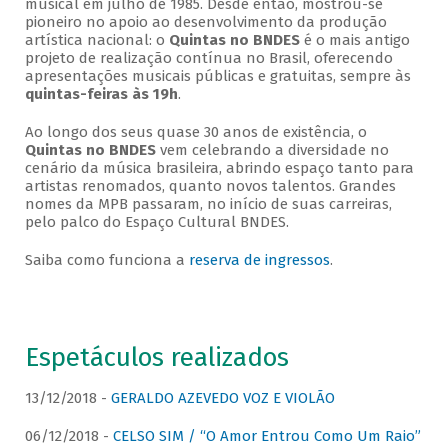
musical em julho de 1985. Desde então, mostrou-se
pioneiro no apoio ao desenvolvimento da produção
artística nacional: o
Quintas no BNDES
é o mais antigo
projeto de realização contínua no Brasil, oferecendo
apresentações musicais públicas e gratuitas, sempre às
quintas-feiras às 19h
.
Ao longo dos seus quase 30 anos de existência, o
Quintas no BNDES
vem celebrando a diversidade no
cenário da música brasileira, abrindo espaço tanto para
artistas renomados, quanto novos talentos. Grandes
nomes da MPB passaram, no início de suas carreiras,
pelo palco do Espaço Cultural BNDES.
Saiba como funciona a
reserva de ingressos
.
Espetáculos realizados
13/12/2018 -
GERALDO AZEVEDO VOZ E VIOLÃO
06/12/2018 -
CELSO SIM / “O Amor Entrou Como Um Raio”