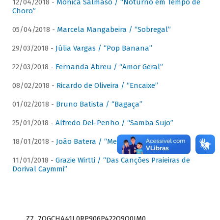
12/04/2018 -
Mônica Salmaso / “Noturno em Tempo de
Choro”
05/04/2018 -
Marcela Mangabeira / “Sobregal”
29/03/2018 -
Júlia Vargas / “Pop Banana”
22/03/2018 -
Fernanda Abreu / “Amor Geral”
08/02/2018 -
Ricardo de Oliveira / “Encaixe”
01/02/2018 -
Bruno Batista / “Bagaça”
25/01/2018 -
Alfredo Del-Penho / “Samba Sujo”
18/01/2018 -
João Batera / “Meu Pandeiro”
11/01/2018 -
Grazie Wirtti / “Das Canções Praieiras de
Dorival Caymmi”
Z7_7QGCHA41L0RP906P422Q9Q0JM0