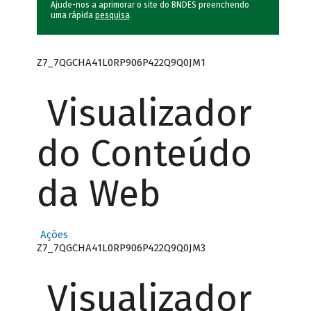
Ajude-nos a aprimorar o site do BNDES preenchendo
uma rápida
pesquisa
.
Z7_7QGCHA41L0RP906P422Q9Q0JM1
Visualizador
do Conteúdo
da Web
Ações
Z7_7QGCHA41L0RP906P422Q9Q0JM3
Visualizador