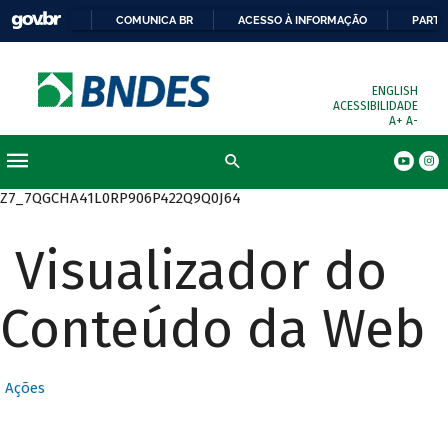
COMUNICA BR
ACESSO À INFORMAÇÃO
PARTI
ENGLISH
ACESSIBILIDADE
A+
A-
Busca
Z7_7QGCHA41L0RP906P422Q9Q0J64
Visualizador do
Conteúdo da Web
Ações