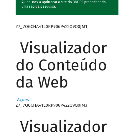
Ajude-nos a aprimorar o site do BNDES preenchendo
uma rápida
pesquisa
.
Z7_7QGCHA41L0RP906P422Q9Q0JM1
Visualizador
do Conteúdo
da Web
Ações
Z7_7QGCHA41L0RP906P422Q9Q0JM3
Visualizador