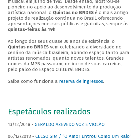
musical em julho de 1985. Desde então, mostrou-se
pioneiro no apoio ao desenvolvimento da produção
artística nacional: o
Quintas no BNDES
é o mais antigo
projeto de realização contínua no Brasil, oferecendo
apresentações musicais públicas e gratuitas, sempre às
quintas-feiras às 19h
.
Ao longo dos seus quase 30 anos de existência, o
Quintas no BNDES
vem celebrando a diversidade no
cenário da música brasileira, abrindo espaço tanto para
artistas renomados, quanto novos talentos. Grandes
nomes da MPB passaram, no início de suas carreiras,
pelo palco do Espaço Cultural BNDES.
Saiba como funciona a
reserva de ingressos
.
Espetáculos realizados
13/12/2018 -
GERALDO AZEVEDO VOZ E VIOLÃO
06/12/2018 -
CELSO SIM / “O Amor Entrou Como Um Raio”