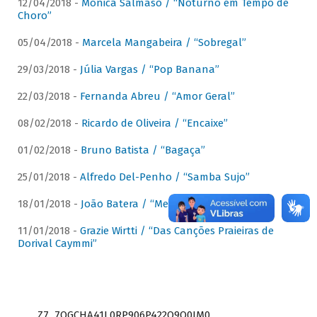
12/04/2018 -
Mônica Salmaso / “Noturno em Tempo de
Choro”
05/04/2018 -
Marcela Mangabeira / “Sobregal”
29/03/2018 -
Júlia Vargas / “Pop Banana”
22/03/2018 -
Fernanda Abreu / “Amor Geral”
08/02/2018 -
Ricardo de Oliveira / “Encaixe”
01/02/2018 -
Bruno Batista / “Bagaça”
25/01/2018 -
Alfredo Del-Penho / “Samba Sujo”
18/01/2018 -
João Batera / “Meu Pandeiro”
11/01/2018 -
Grazie Wirtti / “Das Canções Praieiras de
Dorival Caymmi”
Z7_7QGCHA41L0RP906P422Q9Q0JM0