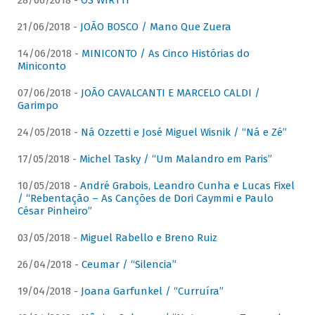
28/06/2018 -
OS WIRTTI
21/06/2018 -
JOÃO BOSCO / Mano Que Zuera
14/06/2018 -
MINICONTO / As Cinco Histórias do
Miniconto
07/06/2018 -
JOÃO CAVALCANTI E MARCELO CALDI /
Garimpo
24/05/2018 -
Ná Ozzetti e José Miguel Wisnik / “Ná e Zé”
17/05/2018 -
Michel Tasky / “Um Malandro em Paris”
10/05/2018 -
André Grabois, Leandro Cunha e Lucas Fixel
/ “Rebentação – As Canções de Dori Caymmi e Paulo
César Pinheiro”
03/05/2018 -
Miguel Rabello e Breno Ruiz
26/04/2018 -
Ceumar / “Silencia”
19/04/2018 -
Joana Garfunkel / “Curruíra”