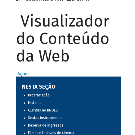
Visualizador
do Conteúdo
da Web
Ações
NESTA SEÇÃO
Programação
História
Quintas no BNDES
Sextas instrumentais
Reserva de ingressos
Filmes e festivais de cinema