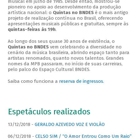
musical em julho de 1985. Desde então, mostrou-se
pioneiro no apoio ao desenvolvimento da produção
artística nacional: o
Quintas no BNDES
é o mais antigo
projeto de realização contínua no Brasil, oferecendo
apresentações musicais públicas e gratuitas, sempre às
quintas-feiras às 19h
.
Ao longo dos seus quase 30 anos de existência, o
Quintas no BNDES
vem celebrando a diversidade no
cenário da música brasileira, abrindo espaço tanto para
artistas renomados, quanto novos talentos. Grandes
nomes da MPB passaram, no início de suas carreiras,
pelo palco do Espaço Cultural BNDES.
Saiba como funciona a
reserva de ingressos
.
Espetáculos realizados
13/12/2018 -
GERALDO AZEVEDO VOZ E VIOLÃO
06/12/2018 -
CELSO SIM / “O Amor Entrou Como Um Raio”