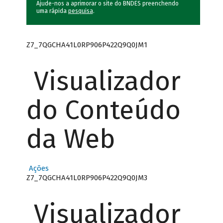
Ajude-nos a aprimorar o site do BNDES preenchendo
uma rápida
pesquisa
.
Z7_7QGCHA41L0RP906P422Q9Q0JM1
Visualizador
do Conteúdo
da Web
Ações
Z7_7QGCHA41L0RP906P422Q9Q0JM3
Visualizador