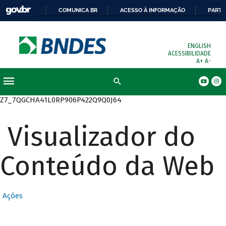
COMUNICA BR
ACESSO À INFORMAÇÃO
PARTI
ENGLISH
ACESSIBILIDADE
A+
A-
Busca
Z7_7QGCHA41L0RP906P422Q9Q0J64
Visualizador do
Conteúdo da Web
Ações