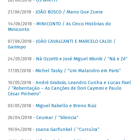
28/06/2018 -
OS WIRTTI
21/06/2018 -
JOÃO BOSCO / Mano Que Zuera
14/06/2018 -
MINICONTO / As Cinco Histórias do
Miniconto
07/06/2018 -
JOÃO CAVALCANTI E MARCELO CALDI /
Garimpo
24/05/2018 -
Ná Ozzetti e José Miguel Wisnik / “Ná e Zé”
17/05/2018 -
Michel Tasky / “Um Malandro em Paris”
10/05/2018 -
André Grabois, Leandro Cunha e Lucas Fixel
/ “Rebentação – As Canções de Dori Caymmi e Paulo
César Pinheiro”
03/05/2018 -
Miguel Rabello e Breno Ruiz
26/04/2018 -
Ceumar / “Silencia”
19/04/2018 -
Joana Garfunkel / “Curruíra”