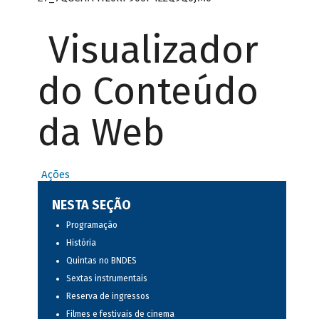
Visualizador
do Conteúdo
da Web
Ações
NESTA SEÇÃO
Programação
História
Quintas no BNDES
Sextas instrumentais
Reserva de ingressos
Filmes e festivais de cinema