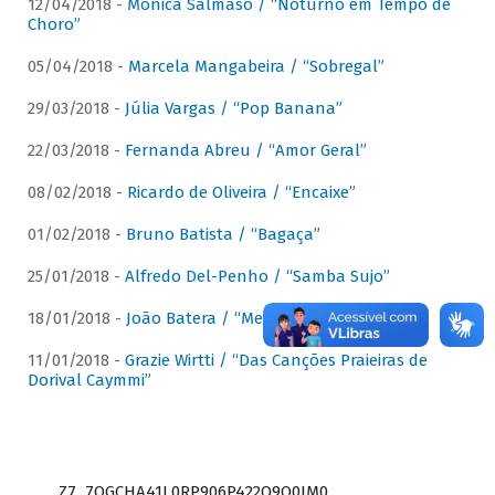
12/04/2018 -
Mônica Salmaso / “Noturno em Tempo de
Choro”
05/04/2018 -
Marcela Mangabeira / “Sobregal”
29/03/2018 -
Júlia Vargas / “Pop Banana”
22/03/2018 -
Fernanda Abreu / “Amor Geral”
08/02/2018 -
Ricardo de Oliveira / “Encaixe”
01/02/2018 -
Bruno Batista / “Bagaça”
25/01/2018 -
Alfredo Del-Penho / “Samba Sujo”
18/01/2018 -
João Batera / “Meu Pandeiro”
11/01/2018 -
Grazie Wirtti / “Das Canções Praieiras de
Dorival Caymmi”
Z7_7QGCHA41L0RP906P422Q9Q0JM0