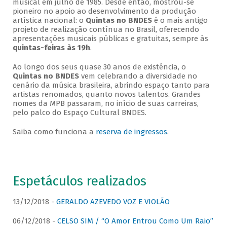
musical em julho de 1985. Desde então, mostrou-se
pioneiro no apoio ao desenvolvimento da produção
artística nacional: o
Quintas no BNDES
é o mais antigo
projeto de realização contínua no Brasil, oferecendo
apresentações musicais públicas e gratuitas, sempre às
quintas-feiras às 19h
.
Ao longo dos seus quase 30 anos de existência, o
Quintas no BNDES
vem celebrando a diversidade no
cenário da música brasileira, abrindo espaço tanto para
artistas renomados, quanto novos talentos. Grandes
nomes da MPB passaram, no início de suas carreiras,
pelo palco do Espaço Cultural BNDES.
Saiba como funciona a
reserva de ingressos
.
Espetáculos realizados
13/12/2018 -
GERALDO AZEVEDO VOZ E VIOLÃO
06/12/2018 -
CELSO SIM / “O Amor Entrou Como Um Raio”