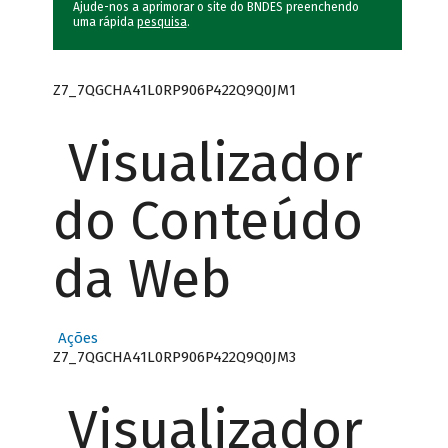
Ajude-nos a aprimorar o site do BNDES preenchendo
uma rápida
pesquisa
.
Z7_7QGCHA41L0RP906P422Q9Q0JM1
Visualizador
do Conteúdo
da Web
Ações
Z7_7QGCHA41L0RP906P422Q9Q0JM3
Visualizador