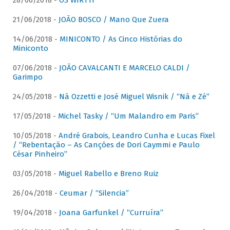
28/06/2018 -
OS WIRTTI
21/06/2018 -
JOÃO BOSCO / Mano Que Zuera
14/06/2018 -
MINICONTO / As Cinco Histórias do
Miniconto
07/06/2018 -
JOÃO CAVALCANTI E MARCELO CALDI /
Garimpo
24/05/2018 -
Ná Ozzetti e José Miguel Wisnik / “Ná e Zé”
17/05/2018 -
Michel Tasky / “Um Malandro em Paris”
10/05/2018 -
André Grabois, Leandro Cunha e Lucas Fixel
/ “Rebentação – As Canções de Dori Caymmi e Paulo
César Pinheiro”
03/05/2018 -
Miguel Rabello e Breno Ruiz
26/04/2018 -
Ceumar / “Silencia”
19/04/2018 -
Joana Garfunkel / “Curruíra”