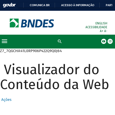
COMUNICA BR
ACESSO À INFORMAÇÃO
PARTI
ENGLISH
ACESSIBILIDADE
A+
A-
Busca
Z7_7QGCHA41L0RP906P422Q9Q0J64
Visualizador do
Conteúdo da Web
Ações