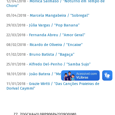
12/04/2018 -
Mônica Salmaso / “Noturno em Tempo de
Choro”
05/04/2018 -
Marcela Mangabeira / “Sobregal”
29/03/2018 -
Júlia Vargas / “Pop Banana”
22/03/2018 -
Fernanda Abreu / “Amor Geral”
08/02/2018 -
Ricardo de Oliveira / “Encaixe”
01/02/2018 -
Bruno Batista / “Bagaça”
25/01/2018 -
Alfredo Del-Penho / “Samba Sujo”
18/01/2018 -
João Batera / “Meu Pandeiro”
11/01/2018 -
Grazie Wirtti / “Das Canções Praieiras de
Dorival Caymmi”
Z7_7QGCHA41L0RP906P422Q9Q0JM0