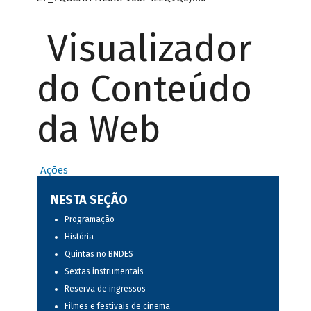
Visualizador
do Conteúdo
da Web
Ações
NESTA SEÇÃO
Programação
História
Quintas no BNDES
Sextas instrumentais
Reserva de ingressos
Filmes e festivais de cinema