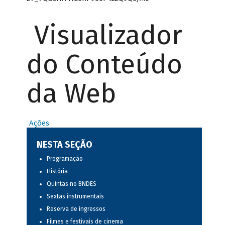
Visualizador
do Conteúdo
da Web
Ações
NESTA SEÇÃO
Programação
História
Quintas no BNDES
Sextas instrumentais
Reserva de ingressos
Filmes e festivais de cinema