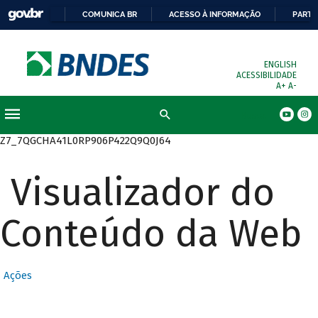
COMUNICA BR
ACESSO À INFORMAÇÃO
PARTI
ENGLISH
ACESSIBILIDADE
A+
A-
Busca
Z7_7QGCHA41L0RP906P422Q9Q0J64
Visualizador do
Conteúdo da Web
Ações