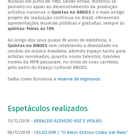
musical em julho de 1985. Desde então, mostrou-se
pioneiro no apoio ao desenvolvimento da produção
artística nacional: o
Quintas no BNDES
é o mais antigo
projeto de realização contínua no Brasil, oferecendo
apresentações musicais públicas e gratuitas, sempre às
quintas-feiras às 19h
.
Ao longo dos seus quase 30 anos de existência, o
Quintas no BNDES
vem celebrando a diversidade no
cenário da música brasileira, abrindo espaço tanto para
artistas renomados, quanto novos talentos. Grandes
nomes da MPB passaram, no início de suas carreiras,
pelo palco do Espaço Cultural BNDES.
Saiba como funciona a
reserva de ingressos
.
Espetáculos realizados
13/12/2018 -
GERALDO AZEVEDO VOZ E VIOLÃO
06/12/2018 -
CELSO SIM / “O Amor Entrou Como Um Raio”