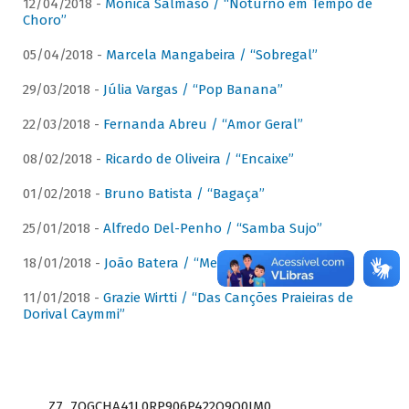
12/04/2018 -
Mônica Salmaso / “Noturno em Tempo de
Choro”
05/04/2018 -
Marcela Mangabeira / “Sobregal”
29/03/2018 -
Júlia Vargas / “Pop Banana”
22/03/2018 -
Fernanda Abreu / “Amor Geral”
08/02/2018 -
Ricardo de Oliveira / “Encaixe”
01/02/2018 -
Bruno Batista / “Bagaça”
25/01/2018 -
Alfredo Del-Penho / “Samba Sujo”
18/01/2018 -
João Batera / “Meu Pandeiro”
11/01/2018 -
Grazie Wirtti / “Das Canções Praieiras de
Dorival Caymmi”
Z7_7QGCHA41L0RP906P422Q9Q0JM0