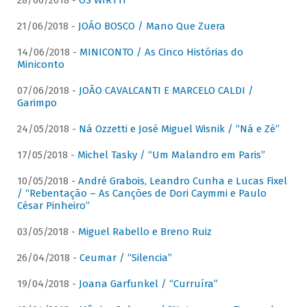
28/06/2018 -
OS WIRTTI
21/06/2018 -
JOÃO BOSCO / Mano Que Zuera
14/06/2018 -
MINICONTO / As Cinco Histórias do
Miniconto
07/06/2018 -
JOÃO CAVALCANTI E MARCELO CALDI /
Garimpo
24/05/2018 -
Ná Ozzetti e José Miguel Wisnik / “Ná e Zé”
17/05/2018 -
Michel Tasky / “Um Malandro em Paris”
10/05/2018 -
André Grabois, Leandro Cunha e Lucas Fixel
/ “Rebentação – As Canções de Dori Caymmi e Paulo
César Pinheiro”
03/05/2018 -
Miguel Rabello e Breno Ruiz
26/04/2018 -
Ceumar / “Silencia”
19/04/2018 -
Joana Garfunkel / “Curruíra”