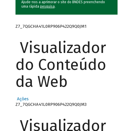
Ajude-nos a aprimorar o site do BNDES preenchendo
uma rápida
pesquisa
.
Z7_7QGCHA41L0RP906P422Q9Q0JM1
Visualizador
do Conteúdo
da Web
Ações
Z7_7QGCHA41L0RP906P422Q9Q0JM3
Visualizador