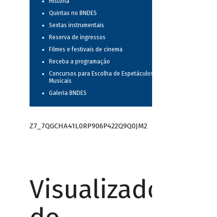
História
Quintas no BNDES
Sextas instrumentais
Reserva de ingressos
Filmes e festivais de cinema
Receba a programação
Concursos para Escolha de Espetáculos
Musicais
Galeria BNDES
Z7_7QGCHA41L0RP906P422Q9Q0JM2
Visualizador