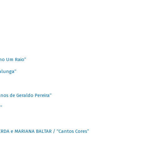
mo Um Raio”
alunga”
os de Geraldo Pereira”
”
CERDA e MARIANA BALTAR / “Cantos Cores”