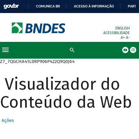
COMUNICA BR
ACESSO À INFORMAÇÃO
PARTI
ENGLISH
ACESSIBILIDADE
A+
A-
Busca
Z7_7QGCHA41L0RP906P422Q9Q0J64
Visualizador do
Conteúdo da Web
Ações