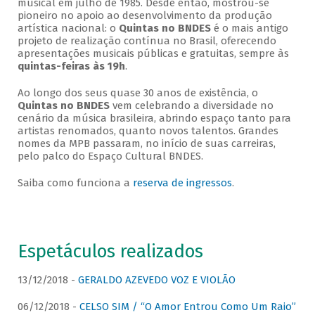
musical em julho de 1985. Desde então, mostrou-se
pioneiro no apoio ao desenvolvimento da produção
artística nacional: o
Quintas no BNDES
é o mais antigo
projeto de realização contínua no Brasil, oferecendo
apresentações musicais públicas e gratuitas, sempre às
quintas-feiras às 19h
.
Ao longo dos seus quase 30 anos de existência, o
Quintas no BNDES
vem celebrando a diversidade no
cenário da música brasileira, abrindo espaço tanto para
artistas renomados, quanto novos talentos. Grandes
nomes da MPB passaram, no início de suas carreiras,
pelo palco do Espaço Cultural BNDES.
Saiba como funciona a
reserva de ingressos
.
Espetáculos realizados
13/12/2018 -
GERALDO AZEVEDO VOZ E VIOLÃO
06/12/2018 -
CELSO SIM / “O Amor Entrou Como Um Raio”