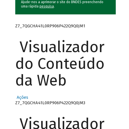
Ajude-nos a aprimorar o site do BNDES preenchendo
uma rápida
pesquisa
.
Z7_7QGCHA41L0RP906P422Q9Q0JM1
Visualizador
do Conteúdo
da Web
Ações
Z7_7QGCHA41L0RP906P422Q9Q0JM3
Visualizador