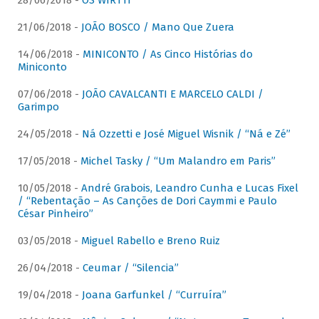
28/06/2018 -
OS WIRTTI
21/06/2018 -
JOÃO BOSCO / Mano Que Zuera
14/06/2018 -
MINICONTO / As Cinco Histórias do
Miniconto
07/06/2018 -
JOÃO CAVALCANTI E MARCELO CALDI /
Garimpo
24/05/2018 -
Ná Ozzetti e José Miguel Wisnik / “Ná e Zé”
17/05/2018 -
Michel Tasky / “Um Malandro em Paris”
10/05/2018 -
André Grabois, Leandro Cunha e Lucas Fixel
/ “Rebentação – As Canções de Dori Caymmi e Paulo
César Pinheiro”
03/05/2018 -
Miguel Rabello e Breno Ruiz
26/04/2018 -
Ceumar / “Silencia”
19/04/2018 -
Joana Garfunkel / “Curruíra”