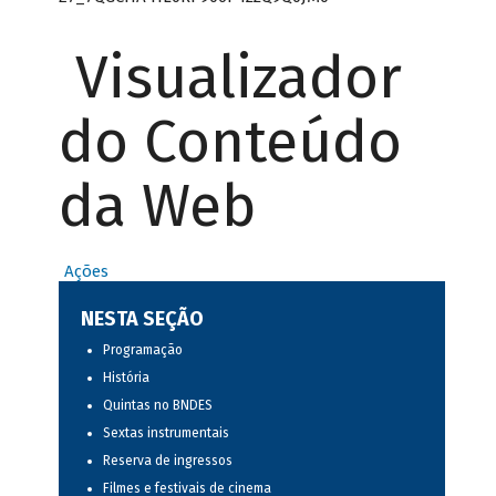
Visualizador
do Conteúdo
da Web
Ações
NESTA SEÇÃO
Programação
História
Quintas no BNDES
Sextas instrumentais
Reserva de ingressos
Filmes e festivais de cinema