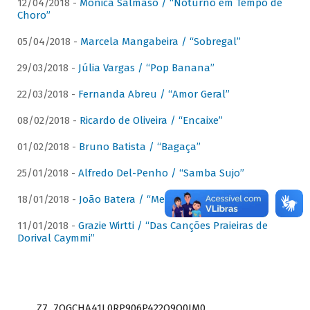
12/04/2018 -
Mônica Salmaso / “Noturno em Tempo de
Choro”
05/04/2018 -
Marcela Mangabeira / “Sobregal”
29/03/2018 -
Júlia Vargas / “Pop Banana”
22/03/2018 -
Fernanda Abreu / “Amor Geral”
08/02/2018 -
Ricardo de Oliveira / “Encaixe”
01/02/2018 -
Bruno Batista / “Bagaça”
25/01/2018 -
Alfredo Del-Penho / “Samba Sujo”
18/01/2018 -
João Batera / “Meu Pandeiro”
11/01/2018 -
Grazie Wirtti / “Das Canções Praieiras de
Dorival Caymmi”
Z7_7QGCHA41L0RP906P422Q9Q0JM0