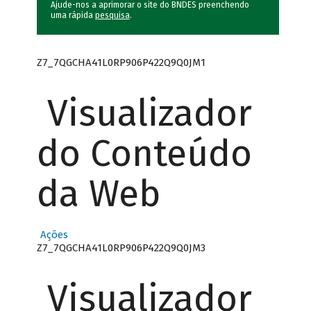
Ajude-nos a aprimorar o site do BNDES preenchendo
uma rápida
pesquisa
.
Z7_7QGCHA41L0RP906P422Q9Q0JM1
Visualizador
do Conteúdo
da Web
Ações
Z7_7QGCHA41L0RP906P422Q9Q0JM3
Visualizador