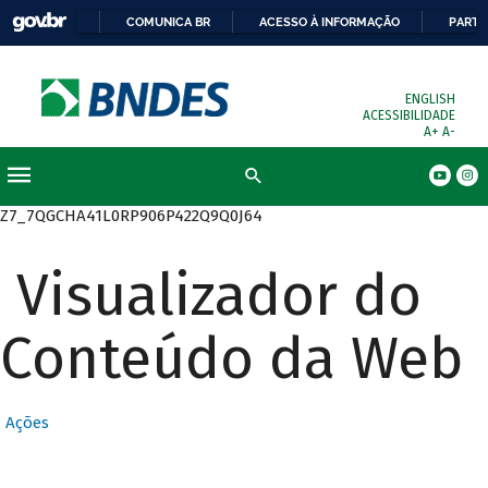
COMUNICA BR
ACESSO À INFORMAÇÃO
PARTI
ENGLISH
ACESSIBILIDADE
A+
A-
Busca
Z7_7QGCHA41L0RP906P422Q9Q0J64
Visualizador do
Conteúdo da Web
Ações