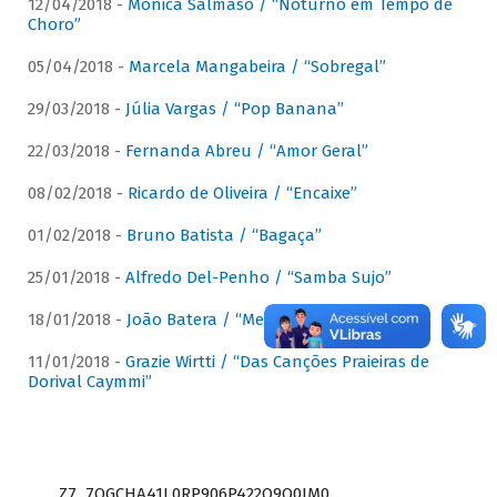
12/04/2018 -
Mônica Salmaso / “Noturno em Tempo de
Choro”
05/04/2018 -
Marcela Mangabeira / “Sobregal”
29/03/2018 -
Júlia Vargas / “Pop Banana”
22/03/2018 -
Fernanda Abreu / “Amor Geral”
08/02/2018 -
Ricardo de Oliveira / “Encaixe”
01/02/2018 -
Bruno Batista / “Bagaça”
25/01/2018 -
Alfredo Del-Penho / “Samba Sujo”
18/01/2018 -
João Batera / “Meu Pandeiro”
11/01/2018 -
Grazie Wirtti / “Das Canções Praieiras de
Dorival Caymmi”
Z7_7QGCHA41L0RP906P422Q9Q0JM0