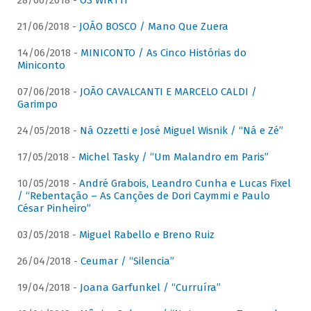
28/06/2018 -
OS WIRTTI
21/06/2018 -
JOÃO BOSCO / Mano Que Zuera
14/06/2018 -
MINICONTO / As Cinco Histórias do
Miniconto
07/06/2018 -
JOÃO CAVALCANTI E MARCELO CALDI /
Garimpo
24/05/2018 -
Ná Ozzetti e José Miguel Wisnik / “Ná e Zé”
17/05/2018 -
Michel Tasky / “Um Malandro em Paris”
10/05/2018 -
André Grabois, Leandro Cunha e Lucas Fixel
/ “Rebentação – As Canções de Dori Caymmi e Paulo
César Pinheiro”
03/05/2018 -
Miguel Rabello e Breno Ruiz
26/04/2018 -
Ceumar / “Silencia”
19/04/2018 -
Joana Garfunkel / “Curruíra”