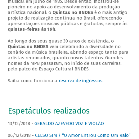
musical em julho de 1985. Desde então, mostrou-se
pioneiro no apoio ao desenvolvimento da produção
artística nacional: o
Quintas no BNDES
é o mais antigo
projeto de realização contínua no Brasil, oferecendo
apresentações musicais públicas e gratuitas, sempre às
quintas-feiras às 19h
.
Ao longo dos seus quase 30 anos de existência, o
Quintas no BNDES
vem celebrando a diversidade no
cenário da música brasileira, abrindo espaço tanto para
artistas renomados, quanto novos talentos. Grandes
nomes da MPB passaram, no início de suas carreiras,
pelo palco do Espaço Cultural BNDES.
Saiba como funciona a
reserva de ingressos
.
Espetáculos realizados
13/12/2018 -
GERALDO AZEVEDO VOZ E VIOLÃO
06/12/2018 -
CELSO SIM / “O Amor Entrou Como Um Raio”