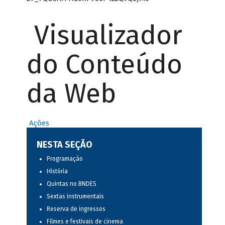
Visualizador
do Conteúdo
da Web
Ações
NESTA SEÇÃO
Programação
História
Quintas no BNDES
Sextas instrumentais
Reserva de ingressos
Filmes e festivais de cinema