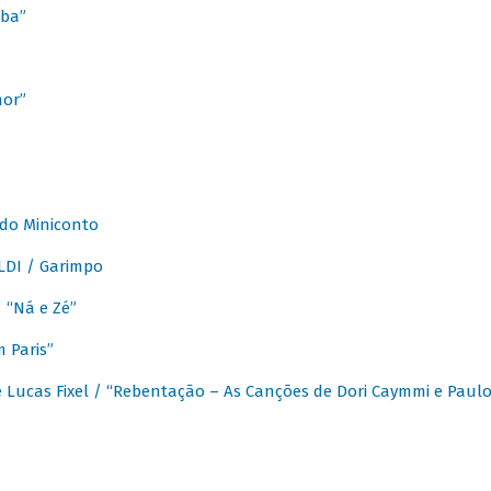
ba”
mor”
 do Miniconto
LDI / Garimpo
/ “Ná e Zé”
 Paris”
 Lucas Fixel / “Rebentação – As Canções de Dori Caymmi e Paul