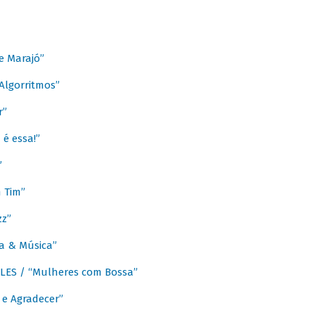
e Marajó”
lgorritmos”
r”
é essa!”
”
m Tim”
zz”
a & Música”
LES / “Mulheres com Bossa”
e Agradecer”