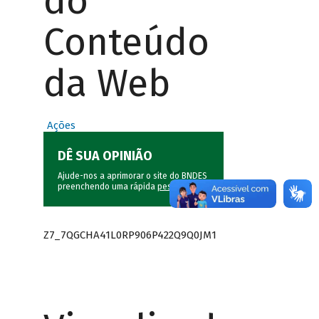
do
Conteúdo
da Web
Ações
DÊ SUA OPINIÃO
Ajude-nos a aprimorar o site do BNDES
preenchendo uma rápida
pesquisa
.
Z7_7QGCHA41L0RP906P422Q9Q0JM1