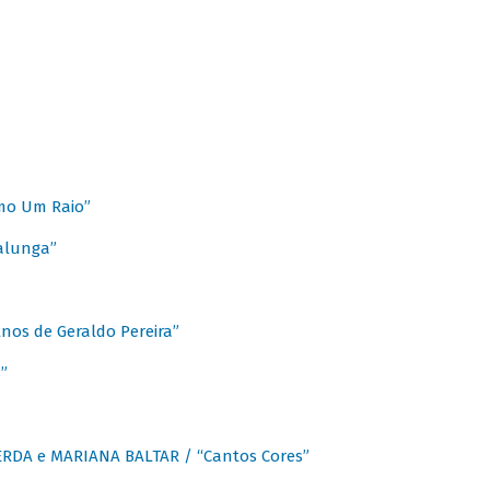
mo Um Raio”
alunga”
os de Geraldo Pereira”
”
CERDA e MARIANA BALTAR / “Cantos Cores”