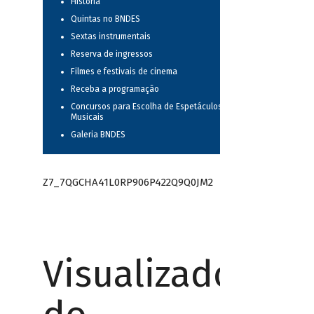
História
Quintas no BNDES
Sextas instrumentais
Reserva de ingressos
Filmes e festivais de cinema
Receba a programação
Concursos para Escolha de Espetáculos
Musicais
Galeria BNDES
Z7_7QGCHA41L0RP906P422Q9Q0JM2
Visualizador