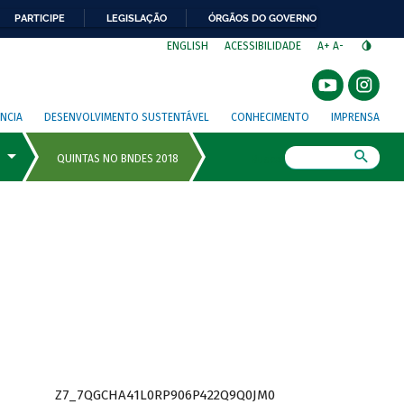
PARTICIPE
LEGISLAÇÃO
ÓRGÃOS DO GOVERNO
⁣
ENGLISH
ACESSIBILIDADE
A+
A-
NCIA
DESENVOLVIMENTO SUSTENTÁVEL
CONHECIMENTO
IMPRENSA
Busca
Z7_7QGCHA41L0RP906P422Q9Q0JM0