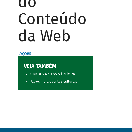
do
Conteúdo
da Web
Ações
VEJA TAMBÉM
O BNDES e o apoio à cultura
Patrocínio a eventos culturais