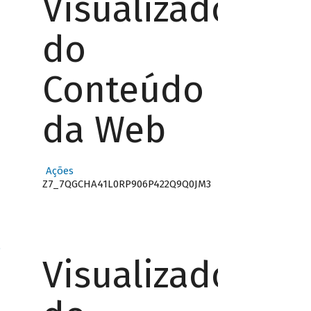
Visualizador
do
Conteúdo
da Web
Ações
Z7_7QGCHA41L0RP906P422Q9Q0JM3
o
Visualizador