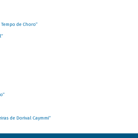
 Tempo de Choro”
l”
o”
ieiras de Dorival Caymmi”