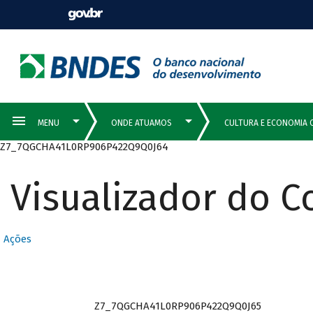
Z7_7QGCHA41L0RP906P422Q9Q0J64
Visualizador do 
Ações
Z7_7QGCHA41L0RP906P422Q9Q0J65