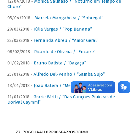
12/04/2018 -
Mônica Salmaso / “Noturno em Tempo de
Choro”
05/04/2018 -
Marcela Mangabeira / “Sobregal”
29/03/2018 -
Júlia Vargas / “Pop Banana”
22/03/2018 -
Fernanda Abreu / “Amor Geral”
08/02/2018 -
Ricardo de Oliveira / “Encaixe”
01/02/2018 -
Bruno Batista / “Bagaça”
25/01/2018 -
Alfredo Del-Penho / “Samba Sujo”
18/01/2018 -
João Batera / “Meu Pandeiro”
11/01/2018 -
Grazie Wirtti / “Das Canções Praieiras de
Dorival Caymmi”
Z7_7QGCHA41L0RP906P422Q9Q0JM0