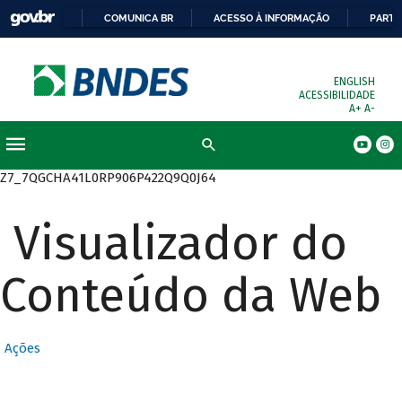
COMUNICA BR
ACESSO À INFORMAÇÃO
PARTI
ENGLISH
ACESSIBILIDADE
A+
A-
Busca
Z7_7QGCHA41L0RP906P422Q9Q0J64
Visualizador do
Conteúdo da Web
Ações