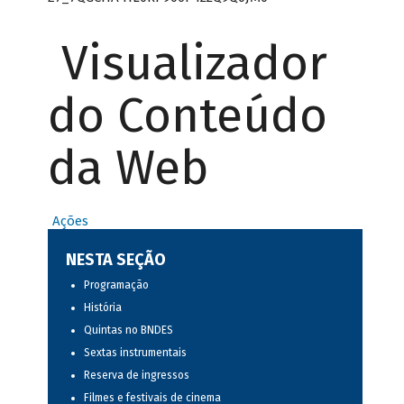
Visualizador
do Conteúdo
da Web
Ações
NESTA SEÇÃO
Programação
História
Quintas no BNDES
Sextas instrumentais
Reserva de ingressos
Filmes e festivais de cinema