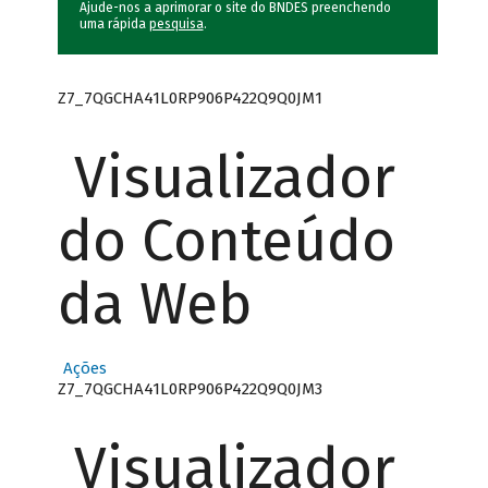
Ajude-nos a aprimorar o site do BNDES preenchendo
uma rápida
pesquisa
.
Z7_7QGCHA41L0RP906P422Q9Q0JM1
Visualizador
do Conteúdo
da Web
Ações
Z7_7QGCHA41L0RP906P422Q9Q0JM3
Visualizador