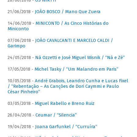
28/06/2018 -
OS WIRTTI
21/06/2018 -
JOÃO BOSCO / Mano Que Zuera
14/06/2018 -
MINICONTO / As Cinco Histórias do
Miniconto
07/06/2018 -
JOÃO CAVALCANTI E MARCELO CALDI /
Garimpo
24/05/2018 -
Ná Ozzetti e José Miguel Wisnik / “Ná e Zé”
17/05/2018 -
Michel Tasky / “Um Malandro em Paris”
10/05/2018 -
André Grabois, Leandro Cunha e Lucas Fixel
/ “Rebentação – As Canções de Dori Caymmi e Paulo
César Pinheiro”
03/05/2018 -
Miguel Rabello e Breno Ruiz
26/04/2018 -
Ceumar / “Silencia”
19/04/2018 -
Joana Garfunkel / “Curruíra”