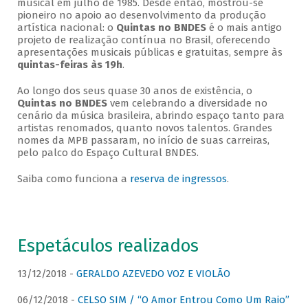
musical em julho de 1985. Desde então, mostrou-se
pioneiro no apoio ao desenvolvimento da produção
artística nacional: o
Quintas no BNDES
é o mais antigo
projeto de realização contínua no Brasil, oferecendo
apresentações musicais públicas e gratuitas, sempre às
quintas-feiras às 19h
.
Ao longo dos seus quase 30 anos de existência, o
Quintas no BNDES
vem celebrando a diversidade no
cenário da música brasileira, abrindo espaço tanto para
artistas renomados, quanto novos talentos. Grandes
nomes da MPB passaram, no início de suas carreiras,
pelo palco do Espaço Cultural BNDES.
Saiba como funciona a
reserva de ingressos
.
Espetáculos realizados
13/12/2018 -
GERALDO AZEVEDO VOZ E VIOLÃO
06/12/2018 -
CELSO SIM / “O Amor Entrou Como Um Raio”