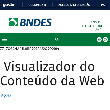
COMUNICA BR
ACESSO À INFORMAÇÃO
PARTI
ENGLISH
ACESSIBILIDADE
A+
A-
Busca
Z7_7QGCHA41L0RP906P422Q9Q0J64
Visualizador do
Conteúdo da Web
Ações