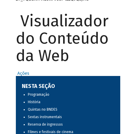
Visualizador
do Conteúdo
da Web
Ações
NESTA SEÇÃO
Programação
História
Quintas no BNDES
Sextas instrumentais
Reserva de ingressos
Filmes e festivais de cinema