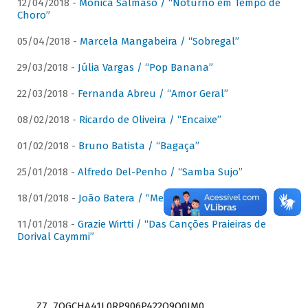
12/04/2018 -
Mônica Salmaso / “Noturno em Tempo de
Choro”
05/04/2018 -
Marcela Mangabeira / “Sobregal”
29/03/2018 -
Júlia Vargas / “Pop Banana”
22/03/2018 -
Fernanda Abreu / “Amor Geral”
08/02/2018 -
Ricardo de Oliveira / “Encaixe”
01/02/2018 -
Bruno Batista / “Bagaça”
25/01/2018 -
Alfredo Del-Penho / “Samba Sujo”
18/01/2018 -
João Batera / “Meu Pandeiro”
11/01/2018 -
Grazie Wirtti / “Das Canções Praieiras de
Dorival Caymmi”
Z7_7QGCHA41L0RP906P422Q9Q0JM0