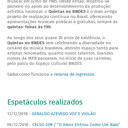
musical em julho de 1985. Desde então, mostrou-se
pioneiro no apoio ao desenvolvimento da produção
artística nacional: o
Quintas no BNDES
é o mais antigo
projeto de realização contínua no Brasil, oferecendo
apresentações musicais públicas e gratuitas, sempre às
quintas-feiras às 19h
.
Ao longo dos seus quase 30 anos de existência, o
Quintas no BNDES
vem celebrando a diversidade no
cenário da música brasileira, abrindo espaço tanto para
artistas renomados, quanto novos talentos. Grandes
nomes da MPB passaram, no início de suas carreiras,
pelo palco do Espaço Cultural BNDES.
Saiba como funciona a
reserva de ingressos
.
Espetáculos realizados
13/12/2018 -
GERALDO AZEVEDO VOZ E VIOLÃO
06/12/2018 -
CELSO SIM / “O Amor Entrou Como Um Raio”