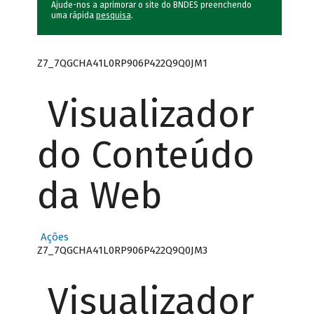
Ajude-nos a aprimorar o site do BNDES preenchendo
uma rápida
pesquisa
.
Z7_7QGCHA41L0RP906P422Q9Q0JM1
Visualizador
do Conteúdo
da Web
Ações
Z7_7QGCHA41L0RP906P422Q9Q0JM3
Visualizador