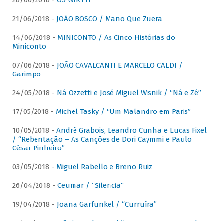
28/06/2018 -
OS WIRTTI
21/06/2018 -
JOÃO BOSCO / Mano Que Zuera
14/06/2018 -
MINICONTO / As Cinco Histórias do
Miniconto
07/06/2018 -
JOÃO CAVALCANTI E MARCELO CALDI /
Garimpo
24/05/2018 -
Ná Ozzetti e José Miguel Wisnik / “Ná e Zé”
17/05/2018 -
Michel Tasky / “Um Malandro em Paris”
10/05/2018 -
André Grabois, Leandro Cunha e Lucas Fixel
/ “Rebentação – As Canções de Dori Caymmi e Paulo
César Pinheiro”
03/05/2018 -
Miguel Rabello e Breno Ruiz
26/04/2018 -
Ceumar / “Silencia”
19/04/2018 -
Joana Garfunkel / “Curruíra”