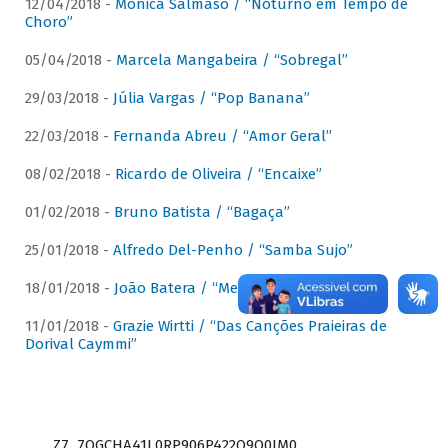
12/04/2018 -
Mônica Salmaso / “Noturno em Tempo de
Choro”
05/04/2018 -
Marcela Mangabeira / “Sobregal”
29/03/2018 -
Júlia Vargas / “Pop Banana”
22/03/2018 -
Fernanda Abreu / “Amor Geral”
08/02/2018 -
Ricardo de Oliveira / “Encaixe”
01/02/2018 -
Bruno Batista / “Bagaça”
25/01/2018 -
Alfredo Del-Penho / “Samba Sujo”
18/01/2018 -
João Batera / “Meu Pandeiro”
11/01/2018 -
Grazie Wirtti / “Das Canções Praieiras de
Dorival Caymmi”
Z7_7QGCHA41L0RP906P422Q9Q0JM0