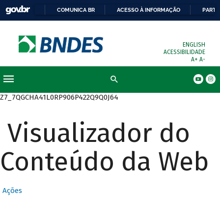
COMUNICA BR
ACESSO À INFORMAÇÃO
PARTI
ENGLISH
ACESSIBILIDADE
A+
A-
Busca
Z7_7QGCHA41L0RP906P422Q9Q0J64
Visualizador do
Conteúdo da Web
Ações