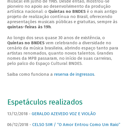
musical em julho de 1985. Desde então, mostrou-se
pioneiro no apoio ao desenvolvimento da produção
artística nacional: o
Quintas no BNDES
é o mais antigo
projeto de realização contínua no Brasil, oferecendo
apresentações musicais públicas e gratuitas, sempre às
quintas-feiras às 19h
.
Ao longo dos seus quase 30 anos de existência, o
Quintas no BNDES
vem celebrando a diversidade no
cenário da música brasileira, abrindo espaço tanto para
artistas renomados, quanto novos talentos. Grandes
nomes da MPB passaram, no início de suas carreiras,
pelo palco do Espaço Cultural BNDES.
Saiba como funciona a
reserva de ingressos
.
Espetáculos realizados
13/12/2018 -
GERALDO AZEVEDO VOZ E VIOLÃO
06/12/2018 -
CELSO SIM / “O Amor Entrou Como Um Raio”