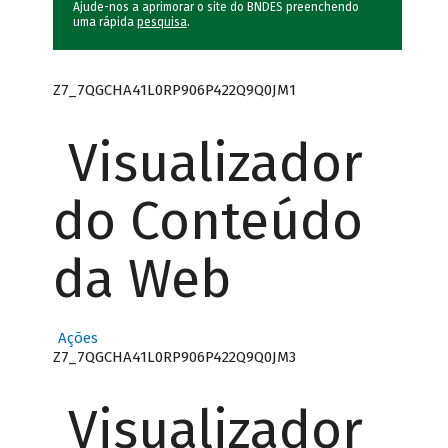
Ajude-nos a aprimorar o site do BNDES preenchendo
uma rápida
pesquisa
.
Z7_7QGCHA41L0RP906P422Q9Q0JM1
Visualizador
do Conteúdo
da Web
Ações
Z7_7QGCHA41L0RP906P422Q9Q0JM3
Visualizador