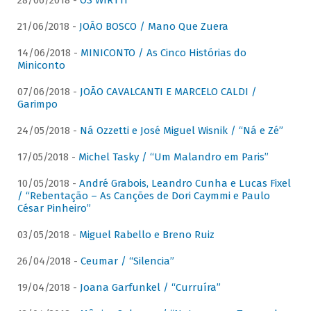
28/06/2018 -
OS WIRTTI
21/06/2018 -
JOÃO BOSCO / Mano Que Zuera
14/06/2018 -
MINICONTO / As Cinco Histórias do
Miniconto
07/06/2018 -
JOÃO CAVALCANTI E MARCELO CALDI /
Garimpo
24/05/2018 -
Ná Ozzetti e José Miguel Wisnik / “Ná e Zé”
17/05/2018 -
Michel Tasky / “Um Malandro em Paris”
10/05/2018 -
André Grabois, Leandro Cunha e Lucas Fixel
/ “Rebentação – As Canções de Dori Caymmi e Paulo
César Pinheiro”
03/05/2018 -
Miguel Rabello e Breno Ruiz
26/04/2018 -
Ceumar / “Silencia”
19/04/2018 -
Joana Garfunkel / “Curruíra”