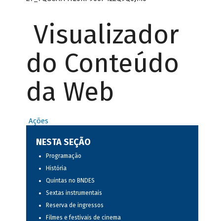
Visualizador
do Conteúdo
da Web
Ações
NESTA SEÇÃO
Programação
História
Quintas no BNDES
Sextas instrumentais
Reserva de ingressos
Filmes e festivais de cinema