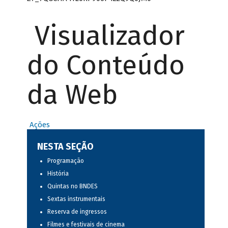
Visualizador
do Conteúdo
da Web
Ações
NESTA SEÇÃO
Programação
História
Quintas no BNDES
Sextas instrumentais
Reserva de ingressos
Filmes e festivais de cinema