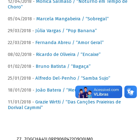
12/04/2018 -
Mônica Salmaso / “Noturno em Tempo de
Choro”
05/04/2018 -
Marcela Mangabeira / “Sobregal”
29/03/2018 -
Júlia Vargas / “Pop Banana”
22/03/2018 -
Fernanda Abreu / “Amor Geral”
08/02/2018 -
Ricardo de Oliveira / “Encaixe”
01/02/2018 -
Bruno Batista / “Bagaça”
25/01/2018 -
Alfredo Del-Penho / “Samba Sujo”
18/01/2018 -
João Batera / “Meu Pandeiro”
11/01/2018 -
Grazie Wirtti / “Das Canções Praieiras de
Dorival Caymmi”
Z7_7QGCHA41L0RP906P422Q9Q0JM0