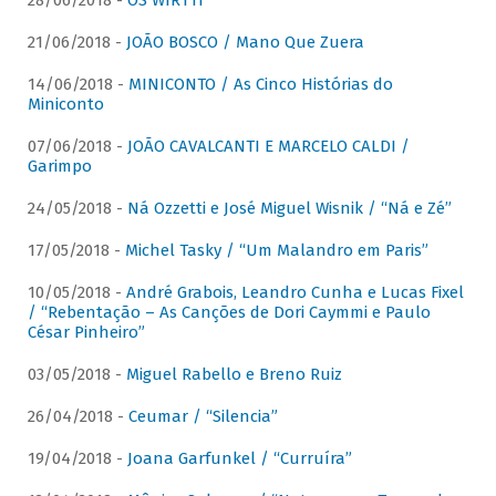
28/06/2018 -
OS WIRTTI
21/06/2018 -
JOÃO BOSCO / Mano Que Zuera
14/06/2018 -
MINICONTO / As Cinco Histórias do
Miniconto
07/06/2018 -
JOÃO CAVALCANTI E MARCELO CALDI /
Garimpo
24/05/2018 -
Ná Ozzetti e José Miguel Wisnik / “Ná e Zé”
17/05/2018 -
Michel Tasky / “Um Malandro em Paris”
10/05/2018 -
André Grabois, Leandro Cunha e Lucas Fixel
/ “Rebentação – As Canções de Dori Caymmi e Paulo
César Pinheiro”
03/05/2018 -
Miguel Rabello e Breno Ruiz
26/04/2018 -
Ceumar / “Silencia”
19/04/2018 -
Joana Garfunkel / “Curruíra”