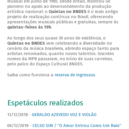
musical em julho de 1985. Desde então, mostrou-se
pioneiro no apoio ao desenvolvimento da produção
artística nacional: o
Quintas no BNDES
é o mais antigo
projeto de realização contínua no Brasil, oferecendo
apresentações musicais públicas e gratuitas, sempre às
quintas-feiras às 19h
.
Ao longo dos seus quase 30 anos de existência, o
Quintas no BNDES
vem celebrando a diversidade no
cenário da música brasileira, abrindo espaço tanto para
artistas renomados, quanto novos talentos. Grandes
nomes da MPB passaram, no início de suas carreiras,
pelo palco do Espaço Cultural BNDES.
Saiba como funciona a
reserva de ingressos
.
Espetáculos realizados
13/12/2018 -
GERALDO AZEVEDO VOZ E VIOLÃO
06/12/2018 -
CELSO SIM / “O Amor Entrou Como Um Raio”