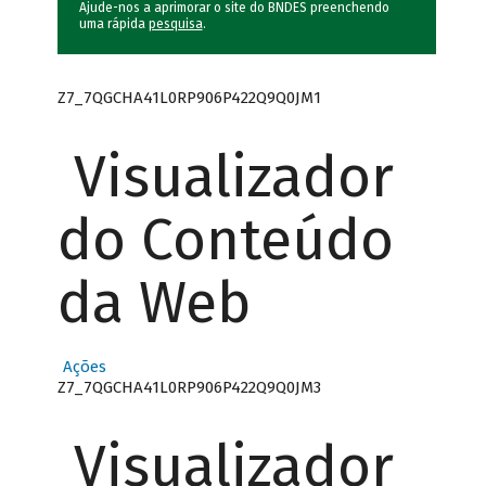
Ajude-nos a aprimorar o site do BNDES preenchendo
uma rápida
pesquisa
.
Z7_7QGCHA41L0RP906P422Q9Q0JM1
Visualizador
do Conteúdo
da Web
Ações
Z7_7QGCHA41L0RP906P422Q9Q0JM3
Visualizador