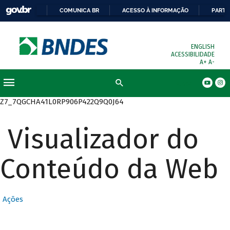
COMUNICA BR
ACESSO À INFORMAÇÃO
PARTI
ENGLISH
ACESSIBILIDADE
A+
A-
Busca
Z7_7QGCHA41L0RP906P422Q9Q0J64
Visualizador do
Conteúdo da Web
Ações