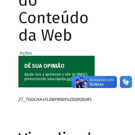
do
Conteúdo
da Web
Ações
DÊ SUA OPINIÃO
Ajude-nos a aprimorar o site do BNDES
preenchendo uma rápida
pesquisa
.
Z7_7QGCHA41L0RP906P422Q9Q0JM1