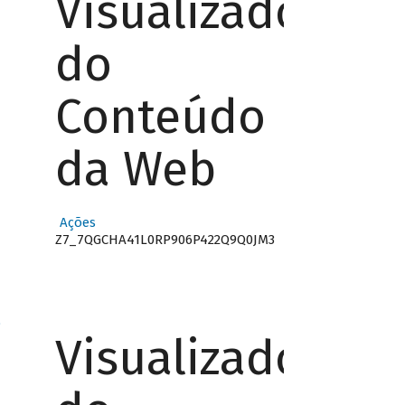
Visualizador
do
Conteúdo
da Web
Ações
Z7_7QGCHA41L0RP906P422Q9Q0JM3
o
Visualizador