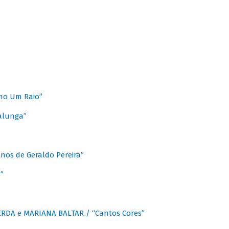
mo Um Raio”
alunga”
os de Geraldo Pereira”
”
CERDA e MARIANA BALTAR / “Cantos Cores”