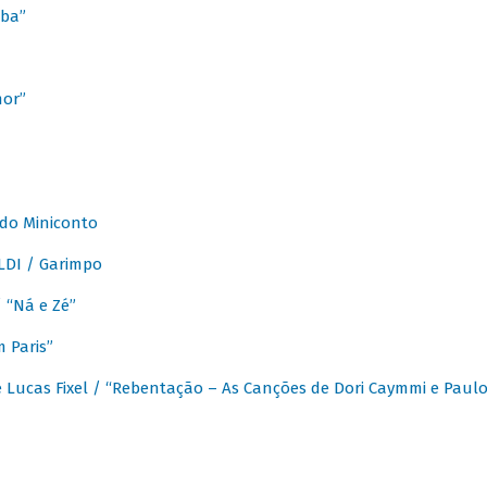
ba”
mor”
 do Miniconto
LDI / Garimpo
/ “Ná e Zé”
 Paris”
 Lucas Fixel / “Rebentação – As Canções de Dori Caymmi e Paul