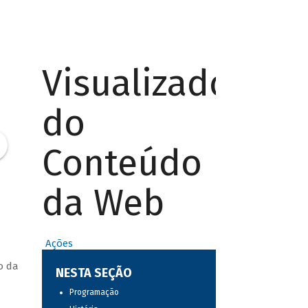
Visualizador
do
Conteúdo
da Web
Ações
o da
NESTA SEÇÃO
Programação