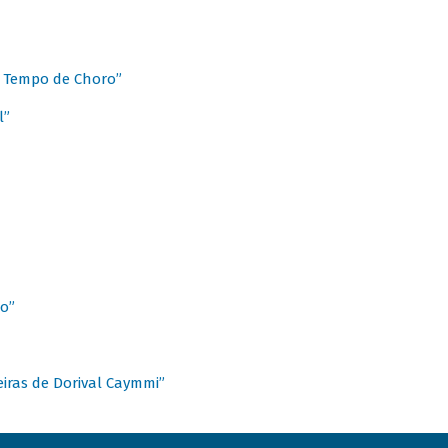
 Tempo de Choro”
l”
o”
ieiras de Dorival Caymmi”