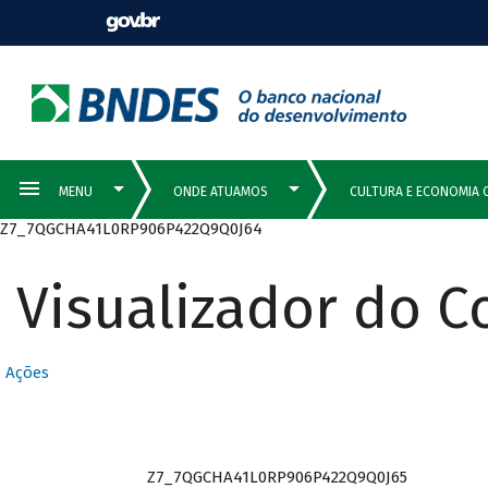
Z7_7QGCHA41L0RP906P422Q9Q0J64
Visualizador do 
Ações
Z7_7QGCHA41L0RP906P422Q9Q0J65