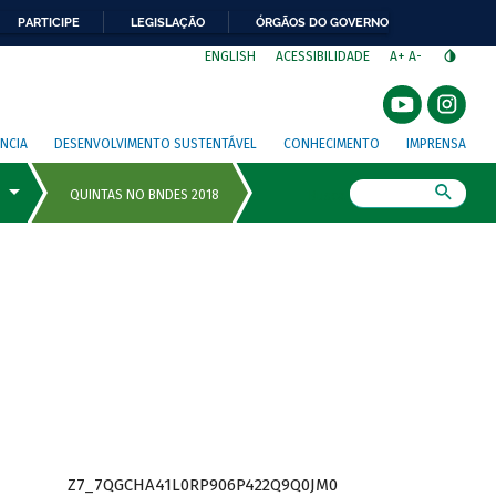
PARTICIPE
LEGISLAÇÃO
ÓRGÃOS DO GOVERNO
⁣
ENGLISH
ACESSIBILIDADE
A+
A-
NCIA
DESENVOLVIMENTO SUSTENTÁVEL
CONHECIMENTO
IMPRENSA
Busca
Z7_7QGCHA41L0RP906P422Q9Q0JM0