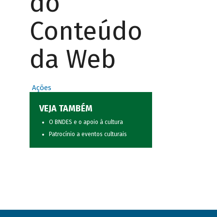
do
Conteúdo
da Web
Ações
VEJA TAMBÉM
O BNDES e o apoio à cultura
Patrocínio a eventos culturais