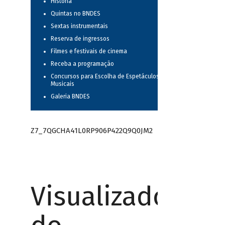
História
Quintas no BNDES
Sextas instrumentais
Reserva de ingressos
Filmes e festivais de cinema
Receba a programação
Concursos para Escolha de Espetáculos
Musicais
Galeria BNDES
Z7_7QGCHA41L0RP906P422Q9Q0JM2
Visualizador