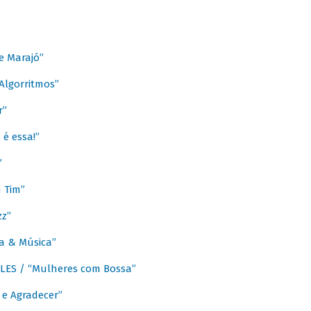
e Marajó”
lgorritmos”
r”
é essa!”
”
m Tim”
zz”
a & Música”
LES / “Mulheres com Bossa”
e Agradecer”