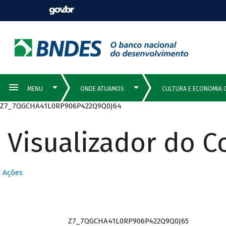
Z7_7QGCHA41L0RP906P422Q9Q0J64
Visualizador do 
Ações
Z7_7QGCHA41L0RP906P422Q9Q0J65