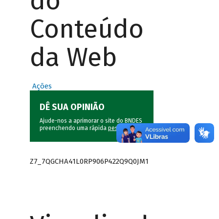
do
Conteúdo
da Web
Ações
DÊ SUA OPINIÃO
Ajude-nos a aprimorar o site do BNDES
preenchendo uma rápida
pesquisa
.
Z7_7QGCHA41L0RP906P422Q9Q0JM1