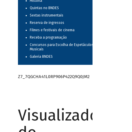
História
Quintas no BNDES
Sextas instrumentais
Reserva de ingressos
Filmes e festivais de cinema
Receba a programação
Concursos para Escolha de Espetáculos
Musicais
Galeria BNDES
Z7_7QGCHA41L0RP906P422Q9Q0JM2
Visualizador