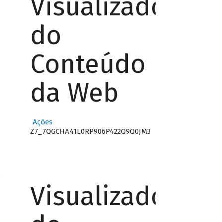
Visualizador
do
Conteúdo
da Web
Ações
Z7_7QGCHA41L0RP906P422Q9Q0JM3
o
Visualizador