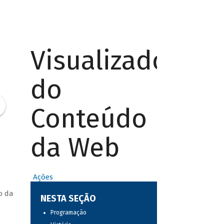
Visualizador
do
Conteúdo
da Web
Ações
o da
NESTA SEÇÃO
Programação