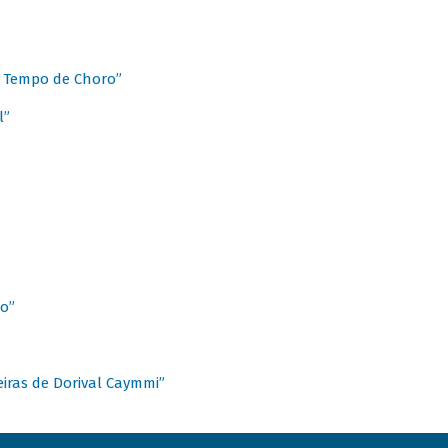
 Tempo de Choro”
l”
o”
ieiras de Dorival Caymmi”