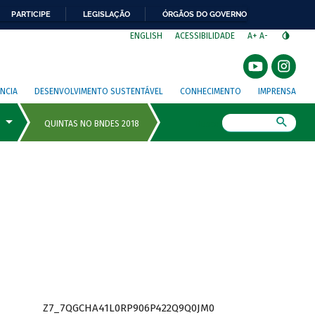
PARTICIPE
LEGISLAÇÃO
ÓRGÃOS DO GOVERNO
⁣
ENGLISH
ACESSIBILIDADE
A+
A-
NCIA
DESENVOLVIMENTO SUSTENTÁVEL
CONHECIMENTO
IMPRENSA
Busca
Z7_7QGCHA41L0RP906P422Q9Q0JM0