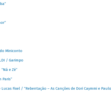
ba”
mor”
 do Miniconto
LDI / Garimpo
/ “Ná e Zé”
 Paris”
 Lucas Fixel / “Rebentação – As Canções de Dori Caymmi e Paul