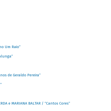
mo Um Raio”
alunga”
os de Geraldo Pereira”
”
CERDA e MARIANA BALTAR / “Cantos Cores”