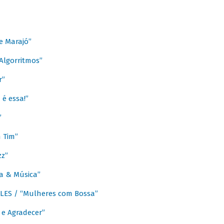
e Marajó”
lgorritmos”
r”
é essa!”
”
m Tim”
zz”
a & Música”
LES / “Mulheres com Bossa”
e Agradecer”