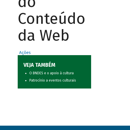
do
Conteúdo
da Web
Ações
VEJA TAMBÉM
O BNDES e o apoio à cultura
Patrocínio a eventos culturais