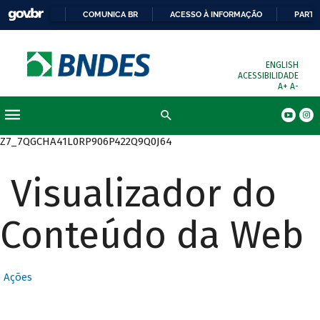
COMUNICA BR
ACESSO À INFORMAÇÃO
PARTI
ENGLISH
ACESSIBILIDADE
A+
A-
Busca
Z7_7QGCHA41L0RP906P422Q9Q0J64
Visualizador do
Conteúdo da Web
Ações