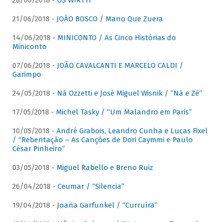
28/06/2018 -
OS WIRTTI
21/06/2018 -
JOÃO BOSCO / Mano Que Zuera
14/06/2018 -
MINICONTO / As Cinco Histórias do
Miniconto
07/06/2018 -
JOÃO CAVALCANTI E MARCELO CALDI /
Garimpo
24/05/2018 -
Ná Ozzetti e José Miguel Wisnik / “Ná e Zé”
17/05/2018 -
Michel Tasky / “Um Malandro em Paris”
10/05/2018 -
André Grabois, Leandro Cunha e Lucas Fixel
/ “Rebentação – As Canções de Dori Caymmi e Paulo
César Pinheiro”
03/05/2018 -
Miguel Rabello e Breno Ruiz
26/04/2018 -
Ceumar / “Silencia”
19/04/2018 -
Joana Garfunkel / “Curruíra”