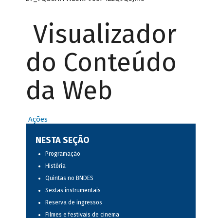
Visualizador
do Conteúdo
da Web
Ações
NESTA SEÇÃO
Programação
História
Quintas no BNDES
Sextas instrumentais
Reserva de ingressos
Filmes e festivais de cinema