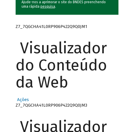
Ajude-nos a aprimorar o site do BNDES preenchendo
uma rápida
pesquisa
.
Z7_7QGCHA41L0RP906P422Q9Q0JM1
Visualizador
do Conteúdo
da Web
Ações
Z7_7QGCHA41L0RP906P422Q9Q0JM3
Visualizador