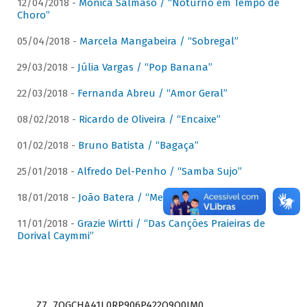
12/04/2018 -
Mônica Salmaso / “Noturno em Tempo de
Choro”
05/04/2018 -
Marcela Mangabeira / “Sobregal”
29/03/2018 -
Júlia Vargas / “Pop Banana”
22/03/2018 -
Fernanda Abreu / “Amor Geral”
08/02/2018 -
Ricardo de Oliveira / “Encaixe”
01/02/2018 -
Bruno Batista / “Bagaça”
25/01/2018 -
Alfredo Del-Penho / “Samba Sujo”
18/01/2018 -
João Batera / “Meu Pandeiro”
11/01/2018 -
Grazie Wirtti / “Das Canções Praieiras de
Dorival Caymmi”
Z7_7QGCHA41L0RP906P422Q9Q0JM0