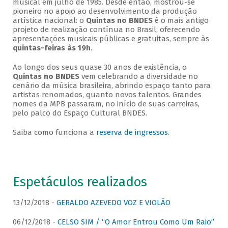
musical em julho de 1985. Desde então, mostrou-se
pioneiro no apoio ao desenvolvimento da produção
artística nacional: o
Quintas no BNDES
é o mais antigo
projeto de realização contínua no Brasil, oferecendo
apresentações musicais públicas e gratuitas, sempre às
quintas-feiras às 19h
.
Ao longo dos seus quase 30 anos de existência, o
Quintas no BNDES
vem celebrando a diversidade no
cenário da música brasileira, abrindo espaço tanto para
artistas renomados, quanto novos talentos. Grandes
nomes da MPB passaram, no início de suas carreiras,
pelo palco do Espaço Cultural BNDES.
Saiba como funciona a
reserva de ingressos
.
Espetáculos realizados
13/12/2018 -
GERALDO AZEVEDO VOZ E VIOLÃO
06/12/2018 -
CELSO SIM / “O Amor Entrou Como Um Raio”