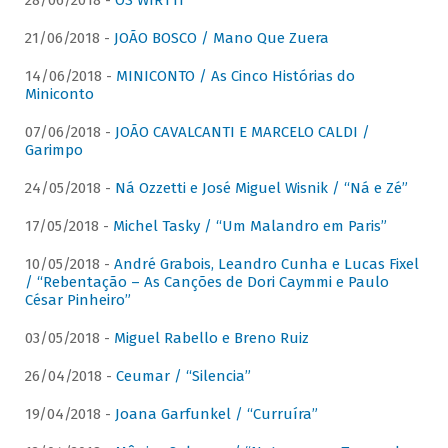
28/06/2018 -
OS WIRTTI
21/06/2018 -
JOÃO BOSCO / Mano Que Zuera
14/06/2018 -
MINICONTO / As Cinco Histórias do
Miniconto
07/06/2018 -
JOÃO CAVALCANTI E MARCELO CALDI /
Garimpo
24/05/2018 -
Ná Ozzetti e José Miguel Wisnik / “Ná e Zé”
17/05/2018 -
Michel Tasky / “Um Malandro em Paris”
10/05/2018 -
André Grabois, Leandro Cunha e Lucas Fixel
/ “Rebentação – As Canções de Dori Caymmi e Paulo
César Pinheiro”
03/05/2018 -
Miguel Rabello e Breno Ruiz
26/04/2018 -
Ceumar / “Silencia”
19/04/2018 -
Joana Garfunkel / “Curruíra”