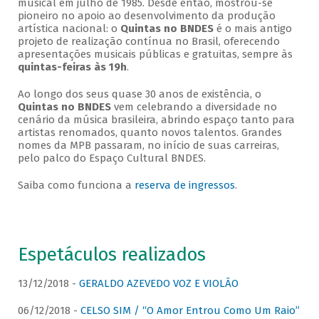
musical em julho de 1985. Desde então, mostrou-se
pioneiro no apoio ao desenvolvimento da produção
artística nacional: o
Quintas no BNDES
é o mais antigo
projeto de realização contínua no Brasil, oferecendo
apresentações musicais públicas e gratuitas, sempre às
quintas-feiras às 19h
.
Ao longo dos seus quase 30 anos de existência, o
Quintas no BNDES
vem celebrando a diversidade no
cenário da música brasileira, abrindo espaço tanto para
artistas renomados, quanto novos talentos. Grandes
nomes da MPB passaram, no início de suas carreiras,
pelo palco do Espaço Cultural BNDES.
Saiba como funciona a
reserva de ingressos
.
Espetáculos realizados
13/12/2018 -
GERALDO AZEVEDO VOZ E VIOLÃO
06/12/2018 -
CELSO SIM / “O Amor Entrou Como Um Raio”