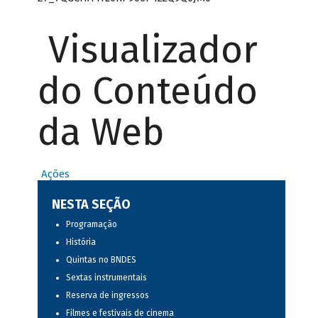
Visualizador
do Conteúdo
da Web
Ações
NESTA SEÇÃO
Programação
História
Quintas no BNDES
Sextas instrumentais
Reserva de ingressos
Filmes e festivais de cinema