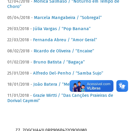
12/04/2018 -
Mônica Salmaso / “Noturno em Tempo de
Choro”
05/04/2018 -
Marcela Mangabeira / “Sobregal”
29/03/2018 -
Júlia Vargas / “Pop Banana”
22/03/2018 -
Fernanda Abreu / “Amor Geral”
08/02/2018 -
Ricardo de Oliveira / “Encaixe”
01/02/2018 -
Bruno Batista / “Bagaça”
25/01/2018 -
Alfredo Del-Penho / “Samba Sujo”
18/01/2018 -
João Batera / “Meu Pandeiro”
11/01/2018 -
Grazie Wirtti / “Das Canções Praieiras de
Dorival Caymmi”
Z7_7QGCHA41L0RP906P422Q9Q0JM0