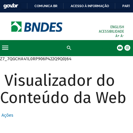
COMUNICA BR
ACESSO À INFORMAÇÃO
PARTI
ENGLISH
ACESSIBILIDADE
A+
A-
Busca
Z7_7QGCHA41L0RP906P422Q9Q0J64
Visualizador do
Conteúdo da Web
Ações