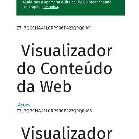
Ajude-nos a aprimorar o site do BNDES preenchendo
uma rápida
pesquisa
.
Z7_7QGCHA41L0RP906P422Q9Q0JM1
Visualizador
do Conteúdo
da Web
Ações
Z7_7QGCHA41L0RP906P422Q9Q0JM3
Visualizador