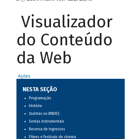
Visualizador
do Conteúdo
da Web
Ações
NESTA SEÇÃO
Programação
História
Quintas no BNDES
Sextas instrumentais
Reserva de ingressos
Filmes e festivais de cinema