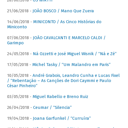
28/06/2018 -
OS WIRTTI
21/06/2018 -
JOÃO BOSCO / Mano Que Zuera
14/06/2018 -
MINICONTO / As Cinco Histórias do
Miniconto
07/06/2018 -
JOÃO CAVALCANTI E MARCELO CALDI /
Garimpo
24/05/2018 -
Ná Ozzetti e José Miguel Wisnik / “Ná e Zé”
17/05/2018 -
Michel Tasky / “Um Malandro em Paris”
10/05/2018 -
André Grabois, Leandro Cunha e Lucas Fixel
/ “Rebentação – As Canções de Dori Caymmi e Paulo
César Pinheiro”
03/05/2018 -
Miguel Rabello e Breno Ruiz
26/04/2018 -
Ceumar / “Silencia”
19/04/2018 -
Joana Garfunkel / “Curruíra”