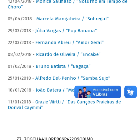
12/04/2018 -
Mônica Salmaso / “Noturno em Tempo de
Choro”
05/04/2018 -
Marcela Mangabeira / “Sobregal”
29/03/2018 -
Júlia Vargas / “Pop Banana”
22/03/2018 -
Fernanda Abreu / “Amor Geral”
08/02/2018 -
Ricardo de Oliveira / “Encaixe”
01/02/2018 -
Bruno Batista / “Bagaça”
25/01/2018 -
Alfredo Del-Penho / “Samba Sujo”
18/01/2018 -
João Batera / “Meu Pandeiro”
11/01/2018 -
Grazie Wirtti / “Das Canções Praieiras de
Dorival Caymmi”
Z7_7QGCHA41L0RP906P422Q9Q0JM0