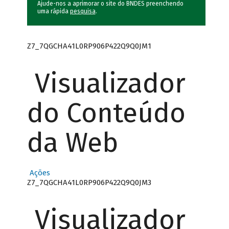
Ajude-nos a aprimorar o site do BNDES preenchendo
uma rápida
pesquisa
.
Z7_7QGCHA41L0RP906P422Q9Q0JM1
Visualizador
do Conteúdo
da Web
Ações
Z7_7QGCHA41L0RP906P422Q9Q0JM3
Visualizador