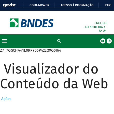
COMUNICA BR
ACESSO À INFORMAÇÃO
PARTI
ENGLISH
ACESSIBILIDADE
A+
A-
Busca
Z7_7QGCHA41L0RP906P422Q9Q0J64
Visualizador do
Conteúdo da Web
Ações