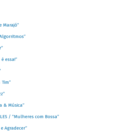
e Marajó”
lgorritmos”
r”
é essa!”
”
m Tim”
zz”
a & Música”
LES / “Mulheres com Bossa”
e Agradecer”