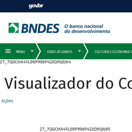
Z7_7QGCHA41L0RP906P422Q9Q0J64
Visualizador do 
Ações
Z7_7QGCHA41L0RP906P422Q9Q0J65