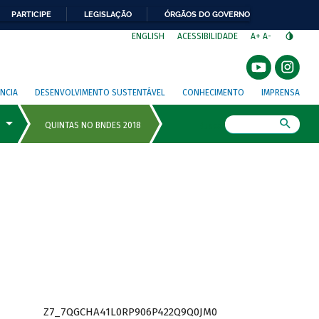
PARTICIPE
LEGISLAÇÃO
ÓRGÃOS DO GOVERNO
⁣
ENGLISH
ACESSIBILIDADE
A+
A-
NCIA
DESENVOLVIMENTO SUSTENTÁVEL
CONHECIMENTO
IMPRENSA
Busca
Z7_7QGCHA41L0RP906P422Q9Q0JM0