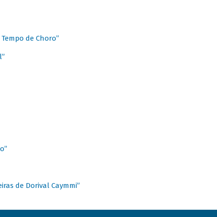
 Tempo de Choro”
l”
o”
ieiras de Dorival Caymmi”