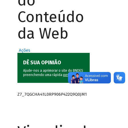
do
Conteúdo
da Web
Ações
DÊ SUA OPINIÃO
Ajude-nos a aprimorar o site do BNDES
preenchendo uma rápida
pesquisa
.
Z7_7QGCHA41L0RP906P422Q9Q0JM1