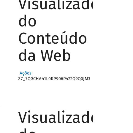
Visualizador
do
Conteúdo
da Web
Ações
Z7_7QGCHA41L0RP906P422Q9Q0JM3
o
Visualizador