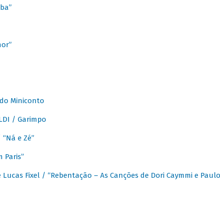
ba”
mor”
 do Miniconto
LDI / Garimpo
/ “Ná e Zé”
 Paris”
 Lucas Fixel / “Rebentação – As Canções de Dori Caymmi e Paul