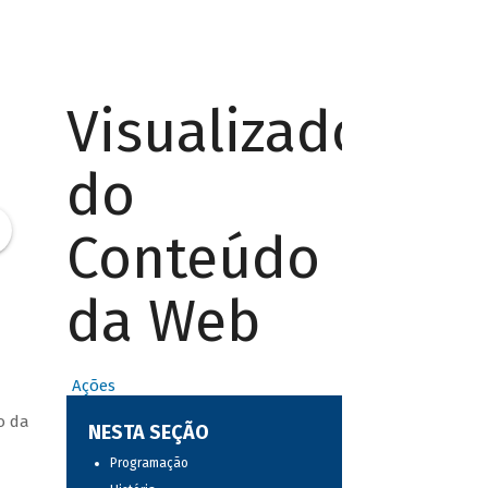
Visualizador
do
Conteúdo
da Web
Ações
o da
NESTA SEÇÃO
Programação