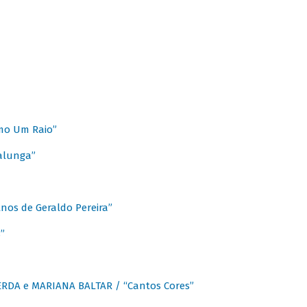
mo Um Raio”
alunga”
os de Geraldo Pereira”
”
CERDA e MARIANA BALTAR / “Cantos Cores”