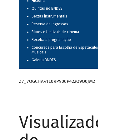
História
Quintas no BNDES
Sextas instrumentais
Reserva de ingressos
Filmes e festivais de cinema
Receba a programação
Concursos para Escolha de Espetáculos
Musicais
Galeria BNDES
Z7_7QGCHA41L0RP906P422Q9Q0JM2
Visualizador