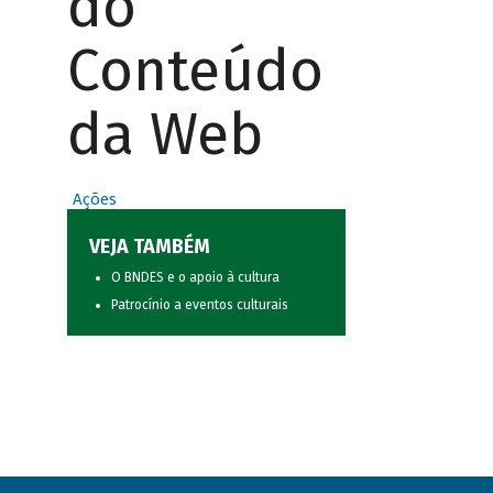
do
Conteúdo
da Web
Ações
VEJA TAMBÉM
O BNDES e o apoio à cultura
Patrocínio a eventos culturais