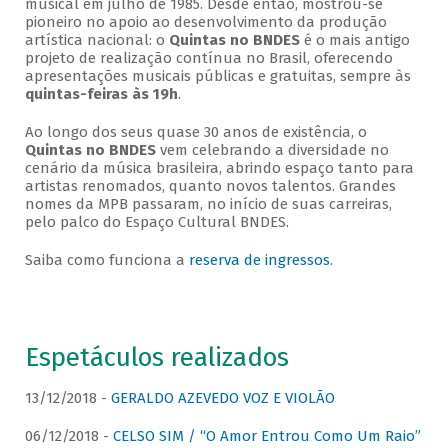
musical em julho de 1985. Desde então, mostrou-se
pioneiro no apoio ao desenvolvimento da produção
artística nacional: o
Quintas no BNDES
é o mais antigo
projeto de realização contínua no Brasil, oferecendo
apresentações musicais públicas e gratuitas, sempre às
quintas-feiras às 19h
.
Ao longo dos seus quase 30 anos de existência, o
Quintas no BNDES
vem celebrando a diversidade no
cenário da música brasileira, abrindo espaço tanto para
artistas renomados, quanto novos talentos. Grandes
nomes da MPB passaram, no início de suas carreiras,
pelo palco do Espaço Cultural BNDES.
Saiba como funciona a
reserva de ingressos
.
Espetáculos realizados
13/12/2018 -
GERALDO AZEVEDO VOZ E VIOLÃO
06/12/2018 -
CELSO SIM / “O Amor Entrou Como Um Raio”