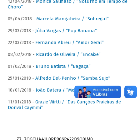
12/04/2018 -
Mônica Salmaso / “Noturno em Tempo de
Choro”
05/04/2018 -
Marcela Mangabeira / “Sobregal”
29/03/2018 -
Júlia Vargas / “Pop Banana”
22/03/2018 -
Fernanda Abreu / “Amor Geral”
08/02/2018 -
Ricardo de Oliveira / “Encaixe”
01/02/2018 -
Bruno Batista / “Bagaça”
25/01/2018 -
Alfredo Del-Penho / “Samba Sujo”
18/01/2018 -
João Batera / “Meu Pandeiro”
11/01/2018 -
Grazie Wirtti / “Das Canções Praieiras de
Dorival Caymmi”
Z7_7QGCHA41L0RP906P422Q9Q0JM0