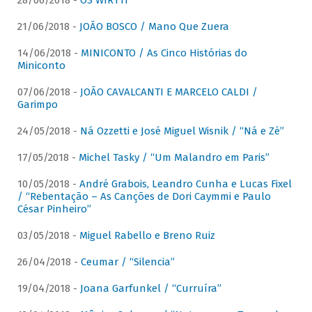
28/06/2018 -
OS WIRTTI
21/06/2018 -
JOÃO BOSCO / Mano Que Zuera
14/06/2018 -
MINICONTO / As Cinco Histórias do
Miniconto
07/06/2018 -
JOÃO CAVALCANTI E MARCELO CALDI /
Garimpo
24/05/2018 -
Ná Ozzetti e José Miguel Wisnik / “Ná e Zé”
17/05/2018 -
Michel Tasky / “Um Malandro em Paris”
10/05/2018 -
André Grabois, Leandro Cunha e Lucas Fixel
/ “Rebentação – As Canções de Dori Caymmi e Paulo
César Pinheiro”
03/05/2018 -
Miguel Rabello e Breno Ruiz
26/04/2018 -
Ceumar / “Silencia”
19/04/2018 -
Joana Garfunkel / “Curruíra”