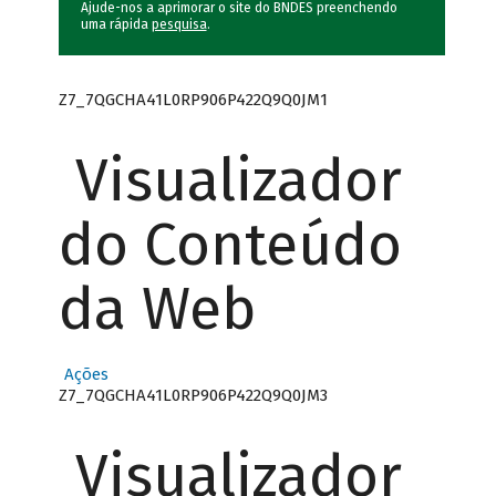
Ajude-nos a aprimorar o site do BNDES preenchendo
uma rápida
pesquisa
.
Z7_7QGCHA41L0RP906P422Q9Q0JM1
Visualizador
do Conteúdo
da Web
Ações
Z7_7QGCHA41L0RP906P422Q9Q0JM3
Visualizador