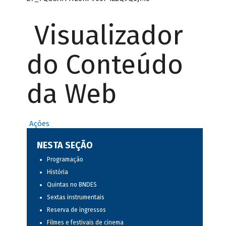
Visualizador
do Conteúdo
da Web
Ações
NESTA SEÇÃO
Programação
História
Quintas no BNDES
Sextas instrumentais
Reserva de ingressos
Filmes e festivais de cinema