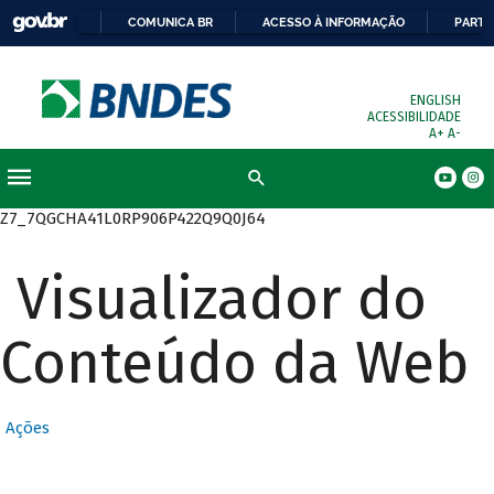
COMUNICA BR
ACESSO À INFORMAÇÃO
PARTI
ENGLISH
ACESSIBILIDADE
A+
A-
Busca
Z7_7QGCHA41L0RP906P422Q9Q0J64
Visualizador do
Conteúdo da Web
Ações