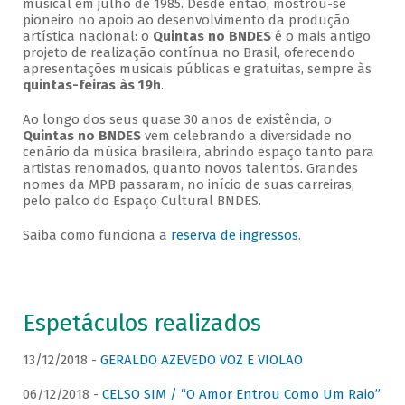
musical em julho de 1985. Desde então, mostrou-se
pioneiro no apoio ao desenvolvimento da produção
artística nacional: o
Quintas no BNDES
é o mais antigo
projeto de realização contínua no Brasil, oferecendo
apresentações musicais públicas e gratuitas, sempre às
quintas-feiras às 19h
.
Ao longo dos seus quase 30 anos de existência, o
Quintas no BNDES
vem celebrando a diversidade no
cenário da música brasileira, abrindo espaço tanto para
artistas renomados, quanto novos talentos. Grandes
nomes da MPB passaram, no início de suas carreiras,
pelo palco do Espaço Cultural BNDES.
Saiba como funciona a
reserva de ingressos
.
Espetáculos realizados
13/12/2018 -
GERALDO AZEVEDO VOZ E VIOLÃO
06/12/2018 -
CELSO SIM / “O Amor Entrou Como Um Raio”