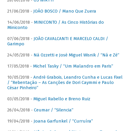
28/06/2018 -
OS WIRTTI
21/06/2018 -
JOÃO BOSCO / Mano Que Zuera
14/06/2018 -
MINICONTO / As Cinco Histórias do
Miniconto
07/06/2018 -
JOÃO CAVALCANTI E MARCELO CALDI /
Garimpo
24/05/2018 -
Ná Ozzetti e José Miguel Wisnik / “Ná e Zé”
17/05/2018 -
Michel Tasky / “Um Malandro em Paris”
10/05/2018 -
André Grabois, Leandro Cunha e Lucas Fixel
/ “Rebentação – As Canções de Dori Caymmi e Paulo
César Pinheiro”
03/05/2018 -
Miguel Rabello e Breno Ruiz
26/04/2018 -
Ceumar / “Silencia”
19/04/2018 -
Joana Garfunkel / “Curruíra”