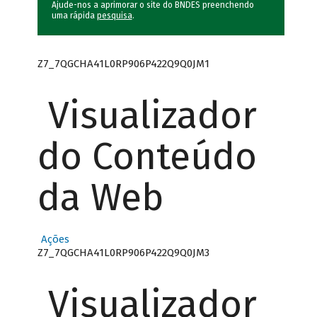
Ajude-nos a aprimorar o site do BNDES preenchendo
uma rápida
pesquisa
.
Z7_7QGCHA41L0RP906P422Q9Q0JM1
Visualizador
do Conteúdo
da Web
Ações
Z7_7QGCHA41L0RP906P422Q9Q0JM3
Visualizador