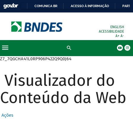
COMUNICA BR
ACESSO À INFORMAÇÃO
PARTI
ENGLISH
ACESSIBILIDADE
A+
A-
Busca
Z7_7QGCHA41L0RP906P422Q9Q0J64
Visualizador do
Conteúdo da Web
Ações