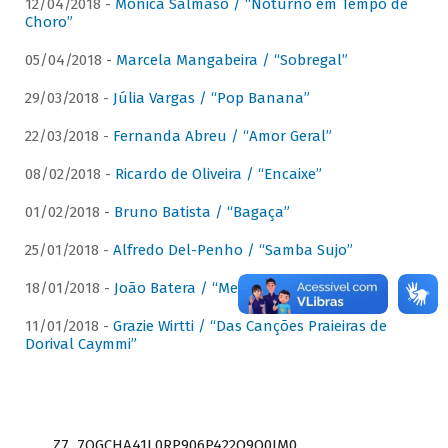
12/04/2018 -
Mônica Salmaso / “Noturno em Tempo de
Choro”
05/04/2018 -
Marcela Mangabeira / “Sobregal”
29/03/2018 -
Júlia Vargas / “Pop Banana”
22/03/2018 -
Fernanda Abreu / “Amor Geral”
08/02/2018 -
Ricardo de Oliveira / “Encaixe”
01/02/2018 -
Bruno Batista / “Bagaça”
25/01/2018 -
Alfredo Del-Penho / “Samba Sujo”
18/01/2018 -
João Batera / “Meu Pandeiro”
11/01/2018 -
Grazie Wirtti / “Das Canções Praieiras de
Dorival Caymmi”
Z7_7QGCHA41L0RP906P422Q9Q0JM0