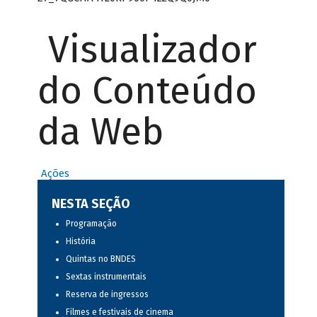
Visualizador
do Conteúdo
da Web
Ações
NESTA SEÇÃO
Programação
História
Quintas no BNDES
Sextas instrumentais
Reserva de ingressos
Filmes e festivais de cinema