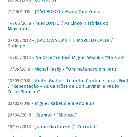
28/06/2018 -
OS WIRTTI
21/06/2018 -
JOÃO BOSCO / Mano Que Zuera
14/06/2018 -
MINICONTO / As Cinco Histórias do
Miniconto
07/06/2018 -
JOÃO CAVALCANTI E MARCELO CALDI /
Garimpo
24/05/2018 -
Ná Ozzetti e José Miguel Wisnik / “Ná e Zé”
17/05/2018 -
Michel Tasky / “Um Malandro em Paris”
10/05/2018 -
André Grabois, Leandro Cunha e Lucas Fixel
/ “Rebentação – As Canções de Dori Caymmi e Paulo
César Pinheiro”
03/05/2018 -
Miguel Rabello e Breno Ruiz
26/04/2018 -
Ceumar / “Silencia”
19/04/2018 -
Joana Garfunkel / “Curruíra”