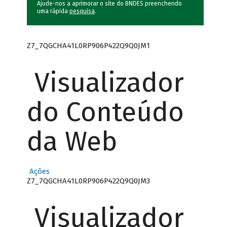
Ajude-nos a aprimorar o site do BNDES preenchendo
uma rápida
pesquisa
.
Z7_7QGCHA41L0RP906P422Q9Q0JM1
Visualizador
do Conteúdo
da Web
Ações
Z7_7QGCHA41L0RP906P422Q9Q0JM3
Visualizador