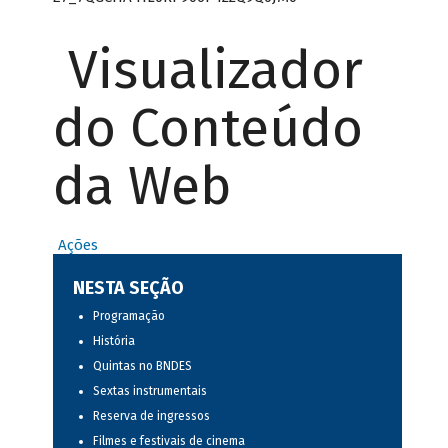
Visualizador
do Conteúdo
da Web
Ações
NESTA SEÇÃO
Programação
História
Quintas no BNDES
Sextas instrumentais
Reserva de ingressos
Filmes e festivais de cinema