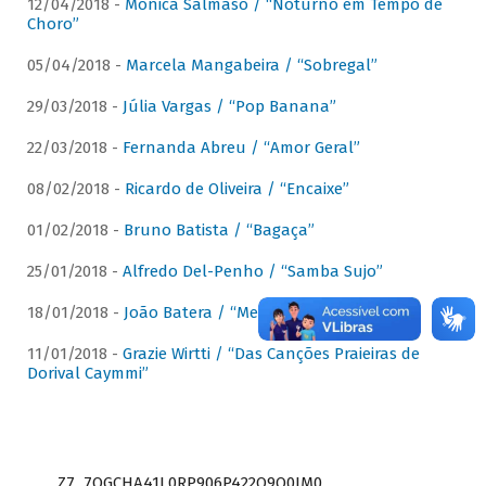
12/04/2018 -
Mônica Salmaso / “Noturno em Tempo de
Choro”
05/04/2018 -
Marcela Mangabeira / “Sobregal”
29/03/2018 -
Júlia Vargas / “Pop Banana”
22/03/2018 -
Fernanda Abreu / “Amor Geral”
08/02/2018 -
Ricardo de Oliveira / “Encaixe”
01/02/2018 -
Bruno Batista / “Bagaça”
25/01/2018 -
Alfredo Del-Penho / “Samba Sujo”
18/01/2018 -
João Batera / “Meu Pandeiro”
11/01/2018 -
Grazie Wirtti / “Das Canções Praieiras de
Dorival Caymmi”
Z7_7QGCHA41L0RP906P422Q9Q0JM0