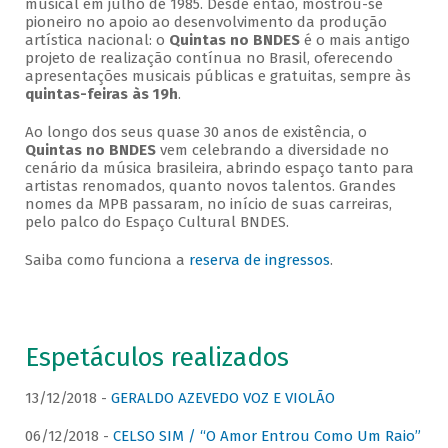
musical em julho de 1985. Desde então, mostrou-se
pioneiro no apoio ao desenvolvimento da produção
artística nacional: o
Quintas no BNDES
é o mais antigo
projeto de realização contínua no Brasil, oferecendo
apresentações musicais públicas e gratuitas, sempre às
quintas-feiras às 19h
.
Ao longo dos seus quase 30 anos de existência, o
Quintas no BNDES
vem celebrando a diversidade no
cenário da música brasileira, abrindo espaço tanto para
artistas renomados, quanto novos talentos. Grandes
nomes da MPB passaram, no início de suas carreiras,
pelo palco do Espaço Cultural BNDES.
Saiba como funciona a
reserva de ingressos
.
Espetáculos realizados
13/12/2018 -
GERALDO AZEVEDO VOZ E VIOLÃO
06/12/2018 -
CELSO SIM / “O Amor Entrou Como Um Raio”