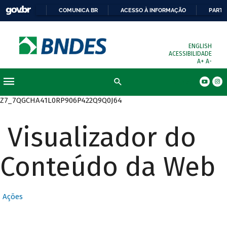
COMUNICA BR
ACESSO À INFORMAÇÃO
PARTI
ENGLISH
ACESSIBILIDADE
A+
A-
Busca
Z7_7QGCHA41L0RP906P422Q9Q0J64
Visualizador do
Conteúdo da Web
Ações