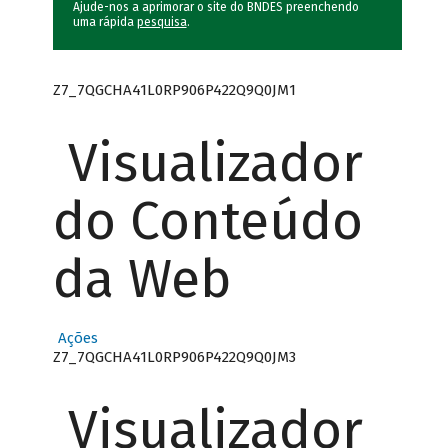
Ajude-nos a aprimorar o site do BNDES preenchendo
uma rápida
pesquisa
.
Z7_7QGCHA41L0RP906P422Q9Q0JM1
Visualizador
do Conteúdo
da Web
Ações
Z7_7QGCHA41L0RP906P422Q9Q0JM3
Visualizador