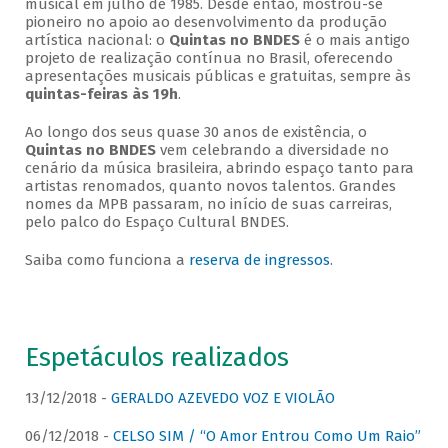
musical em julho de 1985. Desde então, mostrou-se
pioneiro no apoio ao desenvolvimento da produção
artística nacional: o
Quintas no BNDES
é o mais antigo
projeto de realização contínua no Brasil, oferecendo
apresentações musicais públicas e gratuitas, sempre às
quintas-feiras às 19h
.
Ao longo dos seus quase 30 anos de existência, o
Quintas no BNDES
vem celebrando a diversidade no
cenário da música brasileira, abrindo espaço tanto para
artistas renomados, quanto novos talentos. Grandes
nomes da MPB passaram, no início de suas carreiras,
pelo palco do Espaço Cultural BNDES.
Saiba como funciona a
reserva de ingressos
.
Espetáculos realizados
13/12/2018 -
GERALDO AZEVEDO VOZ E VIOLÃO
06/12/2018 -
CELSO SIM / “O Amor Entrou Como Um Raio”