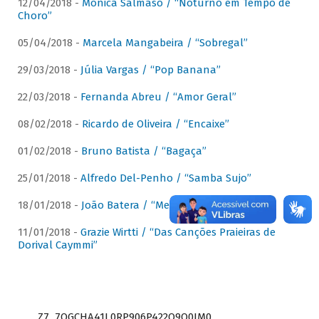
12/04/2018 -
Mônica Salmaso / “Noturno em Tempo de
Choro”
05/04/2018 -
Marcela Mangabeira / “Sobregal”
29/03/2018 -
Júlia Vargas / “Pop Banana”
22/03/2018 -
Fernanda Abreu / “Amor Geral”
08/02/2018 -
Ricardo de Oliveira / “Encaixe”
01/02/2018 -
Bruno Batista / “Bagaça”
25/01/2018 -
Alfredo Del-Penho / “Samba Sujo”
18/01/2018 -
João Batera / “Meu Pandeiro”
11/01/2018 -
Grazie Wirtti / “Das Canções Praieiras de
Dorival Caymmi”
Z7_7QGCHA41L0RP906P422Q9Q0JM0