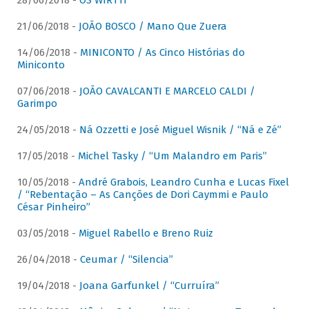
28/06/2018 -
OS WIRTTI
21/06/2018 -
JOÃO BOSCO / Mano Que Zuera
14/06/2018 -
MINICONTO / As Cinco Histórias do
Miniconto
07/06/2018 -
JOÃO CAVALCANTI E MARCELO CALDI /
Garimpo
24/05/2018 -
Ná Ozzetti e José Miguel Wisnik / “Ná e Zé”
17/05/2018 -
Michel Tasky / “Um Malandro em Paris”
10/05/2018 -
André Grabois, Leandro Cunha e Lucas Fixel
/ “Rebentação – As Canções de Dori Caymmi e Paulo
César Pinheiro”
03/05/2018 -
Miguel Rabello e Breno Ruiz
26/04/2018 -
Ceumar / “Silencia”
19/04/2018 -
Joana Garfunkel / “Curruíra”