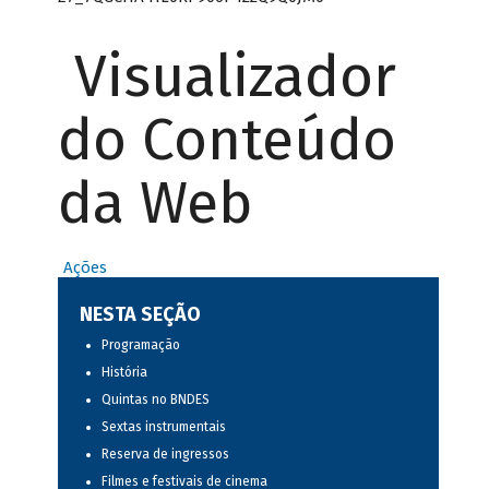
Visualizador
do Conteúdo
da Web
Ações
NESTA SEÇÃO
Programação
História
Quintas no BNDES
Sextas instrumentais
Reserva de ingressos
Filmes e festivais de cinema