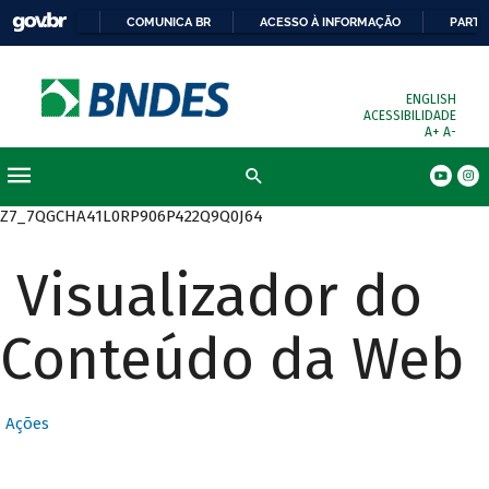
COMUNICA BR
ACESSO À INFORMAÇÃO
PARTI
ENGLISH
ACESSIBILIDADE
A+
A-
Busca
Z7_7QGCHA41L0RP906P422Q9Q0J64
Visualizador do
Conteúdo da Web
Ações