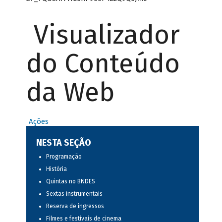
Visualizador
do Conteúdo
da Web
Ações
NESTA SEÇÃO
Programação
História
Quintas no BNDES
Sextas instrumentais
Reserva de ingressos
Filmes e festivais de cinema