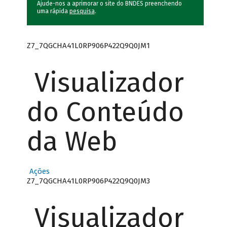
Ajude-nos a aprimorar o site do BNDES preenchendo
uma rápida
pesquisa
.
Z7_7QGCHA41L0RP906P422Q9Q0JM1
Visualizador
do Conteúdo
da Web
Ações
Z7_7QGCHA41L0RP906P422Q9Q0JM3
Visualizador