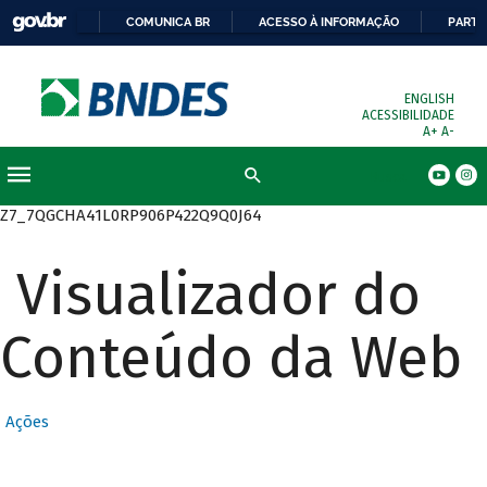
COMUNICA BR
ACESSO À INFORMAÇÃO
PARTI
ENGLISH
ACESSIBILIDADE
A+
A-
Busca
Z7_7QGCHA41L0RP906P422Q9Q0J64
Visualizador do
Conteúdo da Web
Ações