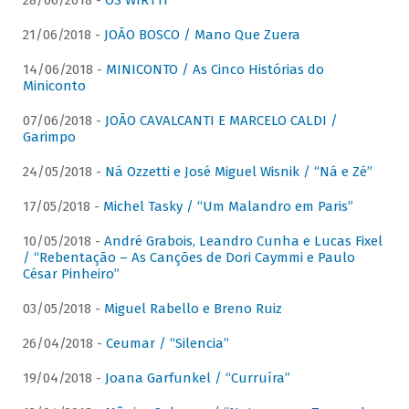
28/06/2018 -
OS WIRTTI
21/06/2018 -
JOÃO BOSCO / Mano Que Zuera
14/06/2018 -
MINICONTO / As Cinco Histórias do
Miniconto
07/06/2018 -
JOÃO CAVALCANTI E MARCELO CALDI /
Garimpo
24/05/2018 -
Ná Ozzetti e José Miguel Wisnik / “Ná e Zé”
17/05/2018 -
Michel Tasky / “Um Malandro em Paris”
10/05/2018 -
André Grabois, Leandro Cunha e Lucas Fixel
/ “Rebentação – As Canções de Dori Caymmi e Paulo
César Pinheiro”
03/05/2018 -
Miguel Rabello e Breno Ruiz
26/04/2018 -
Ceumar / “Silencia”
19/04/2018 -
Joana Garfunkel / “Curruíra”