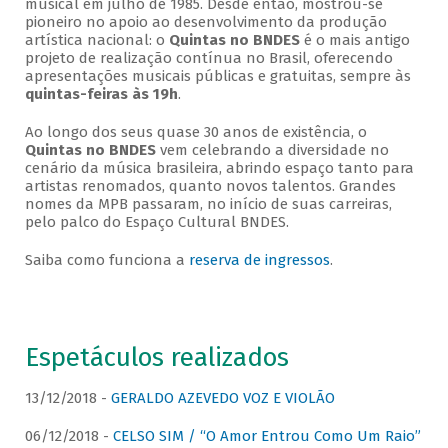
musical em julho de 1985. Desde então, mostrou-se
pioneiro no apoio ao desenvolvimento da produção
artística nacional: o
Quintas no BNDES
é o mais antigo
projeto de realização contínua no Brasil, oferecendo
apresentações musicais públicas e gratuitas, sempre às
quintas-feiras às 19h
.
Ao longo dos seus quase 30 anos de existência, o
Quintas no BNDES
vem celebrando a diversidade no
cenário da música brasileira, abrindo espaço tanto para
artistas renomados, quanto novos talentos. Grandes
nomes da MPB passaram, no início de suas carreiras,
pelo palco do Espaço Cultural BNDES.
Saiba como funciona a
reserva de ingressos
.
Espetáculos realizados
13/12/2018 -
GERALDO AZEVEDO VOZ E VIOLÃO
06/12/2018 -
CELSO SIM / “O Amor Entrou Como Um Raio”