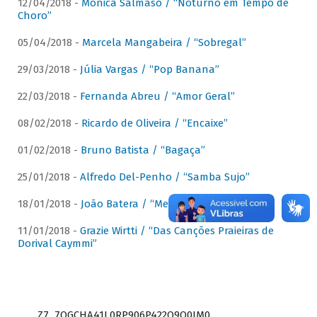
12/04/2018 -
Mônica Salmaso / “Noturno em Tempo de
Choro”
05/04/2018 -
Marcela Mangabeira / “Sobregal”
29/03/2018 -
Júlia Vargas / “Pop Banana”
22/03/2018 -
Fernanda Abreu / “Amor Geral”
08/02/2018 -
Ricardo de Oliveira / “Encaixe”
01/02/2018 -
Bruno Batista / “Bagaça”
25/01/2018 -
Alfredo Del-Penho / “Samba Sujo”
18/01/2018 -
João Batera / “Meu Pandeiro”
11/01/2018 -
Grazie Wirtti / “Das Canções Praieiras de
Dorival Caymmi”
Z7_7QGCHA41L0RP906P422Q9Q0JM0