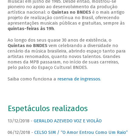
musical em julho de 1985. Desde então, mostrou-se
pioneiro no apoio ao desenvolvimento da produção
artística nacional: o
Quintas no BNDES
é o mais antigo
projeto de realização contínua no Brasil, oferecendo
apresentações musicais públicas e gratuitas, sempre às
quintas-feiras às 19h
.
Ao longo dos seus quase 30 anos de existência, o
Quintas no BNDES
vem celebrando a diversidade no
cenário da música brasileira, abrindo espaço tanto para
artistas renomados, quanto novos talentos. Grandes
nomes da MPB passaram, no início de suas carreiras,
pelo palco do Espaço Cultural BNDES.
Saiba como funciona a
reserva de ingressos
.
Espetáculos realizados
13/12/2018 -
GERALDO AZEVEDO VOZ E VIOLÃO
06/12/2018 -
CELSO SIM / “O Amor Entrou Como Um Raio”