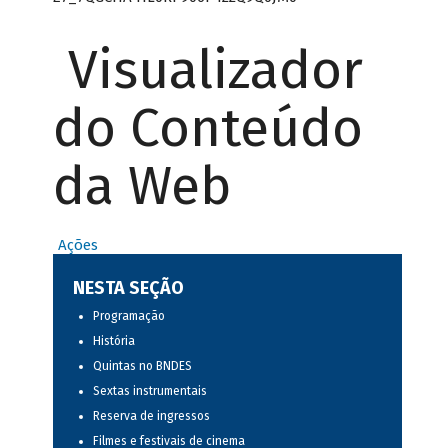
Visualizador
do Conteúdo
da Web
Ações
NESTA SEÇÃO
Programação
História
Quintas no BNDES
Sextas instrumentais
Reserva de ingressos
Filmes e festivais de cinema