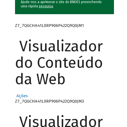
Ajude-nos a aprimorar o site do BNDES preenchendo
uma rápida
pesquisa
.
Z7_7QGCHA41L0RP906P422Q9Q0JM1
Visualizador
do Conteúdo
da Web
Ações
Z7_7QGCHA41L0RP906P422Q9Q0JM3
Visualizador