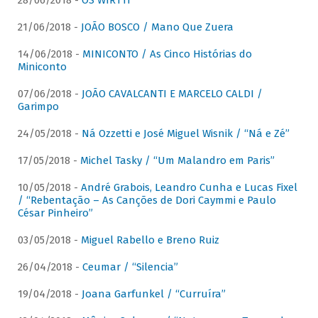
28/06/2018 -
OS WIRTTI
21/06/2018 -
JOÃO BOSCO / Mano Que Zuera
14/06/2018 -
MINICONTO / As Cinco Histórias do
Miniconto
07/06/2018 -
JOÃO CAVALCANTI E MARCELO CALDI /
Garimpo
24/05/2018 -
Ná Ozzetti e José Miguel Wisnik / “Ná e Zé”
17/05/2018 -
Michel Tasky / “Um Malandro em Paris”
10/05/2018 -
André Grabois, Leandro Cunha e Lucas Fixel
/ “Rebentação – As Canções de Dori Caymmi e Paulo
César Pinheiro”
03/05/2018 -
Miguel Rabello e Breno Ruiz
26/04/2018 -
Ceumar / “Silencia”
19/04/2018 -
Joana Garfunkel / “Curruíra”