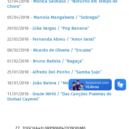
12/04/2018 -
Mônica Salmaso / “Noturno em Tempo de
Choro”
05/04/2018 -
Marcela Mangabeira / “Sobregal”
29/03/2018 -
Júlia Vargas / “Pop Banana”
22/03/2018 -
Fernanda Abreu / “Amor Geral”
08/02/2018 -
Ricardo de Oliveira / “Encaixe”
01/02/2018 -
Bruno Batista / “Bagaça”
25/01/2018 -
Alfredo Del-Penho / “Samba Sujo”
18/01/2018 -
João Batera / “Meu Pandeiro”
11/01/2018 -
Grazie Wirtti / “Das Canções Praieiras de
Dorival Caymmi”
Z7_7QGCHA41L0RP906P422Q9Q0JM0