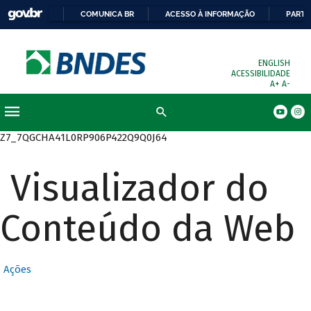
COMUNICA BR
ACESSO À INFORMAÇÃO
PARTI
ENGLISH
ACESSIBILIDADE
A+
A-
Busca
Z7_7QGCHA41L0RP906P422Q9Q0J64
Visualizador do
Conteúdo da Web
Ações