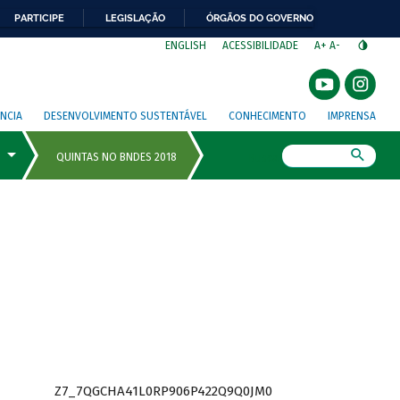
PARTICIPE
LEGISLAÇÃO
ÓRGÃOS DO GOVERNO
⁣
ENGLISH
ACESSIBILIDADE
A+
A-
NCIA
DESENVOLVIMENTO SUSTENTÁVEL
CONHECIMENTO
IMPRENSA
Busca
Z7_7QGCHA41L0RP906P422Q9Q0JM0