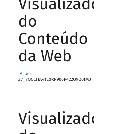
Visualizador
do
Conteúdo
da Web
Ações
Z7_7QGCHA41L0RP906P422Q9Q0JM3
o
Visualizador