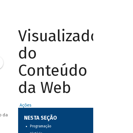
Visualizador
do
Conteúdo
da Web
Ações
o da
NESTA SEÇÃO
Programação