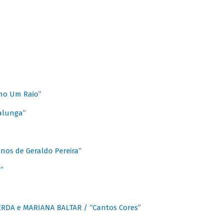
mo Um Raio”
alunga”
os de Geraldo Pereira”
”
CERDA e MARIANA BALTAR / “Cantos Cores”