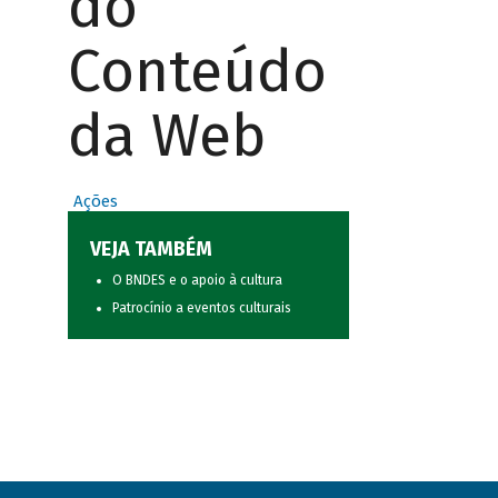
do
Conteúdo
da Web
Ações
VEJA TAMBÉM
O BNDES e o apoio à cultura
Patrocínio a eventos culturais