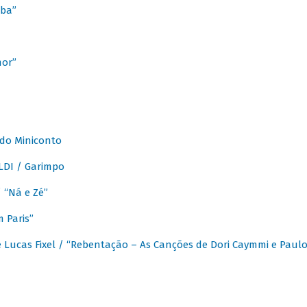
ba”
mor”
 do Miniconto
LDI / Garimpo
/ “Ná e Zé”
 Paris”
 Lucas Fixel / “Rebentação – As Canções de Dori Caymmi e Paul