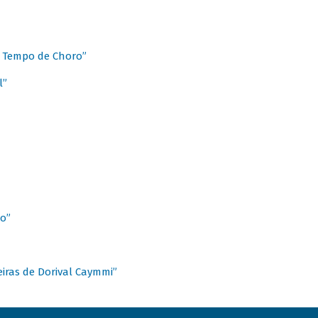
 Tempo de Choro”
l”
o”
ieiras de Dorival Caymmi”