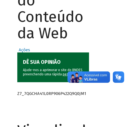
do
Conteúdo
da Web
Ações
DÊ SUA OPINIÃO
Ajude-nos a aprimorar o site do BNDES
preenchendo uma rápida
pesquisa
.
Z7_7QGCHA41L0RP906P422Q9Q0JM1