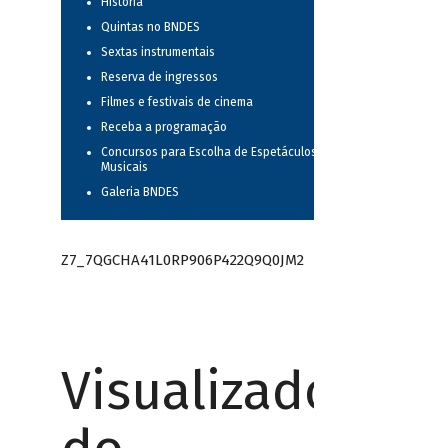
História
Quintas no BNDES
Sextas instrumentais
Reserva de ingressos
Filmes e festivais de cinema
Receba a programação
Concursos para Escolha de Espetáculos
Musicais
Galeria BNDES
Z7_7QGCHA41L0RP906P422Q9Q0JM2
Visualizador