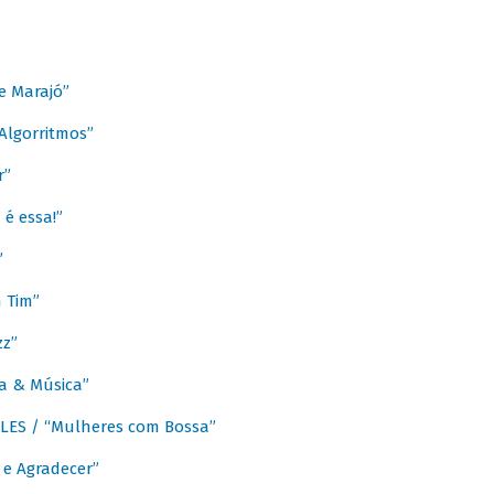
e Marajó”
lgorritmos”
r”
é essa!”
”
m Tim”
zz”
a & Música”
LES / “Mulheres com Bossa”
e Agradecer”