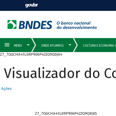
Z7_7QGCHA41L0RP906P422Q9Q0J64
Visualizador do 
Ações
Z7_7QGCHA41L0RP906P422Q9Q0J65