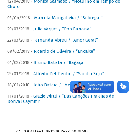
12/04/2018 -
Mônica Salmaso / “Noturno em Tempo de
Choro”
05/04/2018 -
Marcela Mangabeira / “Sobregal”
29/03/2018 -
Júlia Vargas / “Pop Banana”
22/03/2018 -
Fernanda Abreu / “Amor Geral”
08/02/2018 -
Ricardo de Oliveira / “Encaixe”
01/02/2018 -
Bruno Batista / “Bagaça”
25/01/2018 -
Alfredo Del-Penho / “Samba Sujo”
18/01/2018 -
João Batera / “Meu Pandeiro”
11/01/2018 -
Grazie Wirtti / “Das Canções Praieiras de
Dorival Caymmi”
Z7_7QGCHA41L0RP906P422Q9Q0JM0