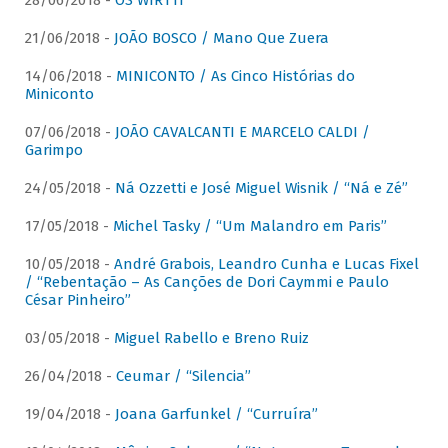
28/06/2018 -
OS WIRTTI
21/06/2018 -
JOÃO BOSCO / Mano Que Zuera
14/06/2018 -
MINICONTO / As Cinco Histórias do
Miniconto
07/06/2018 -
JOÃO CAVALCANTI E MARCELO CALDI /
Garimpo
24/05/2018 -
Ná Ozzetti e José Miguel Wisnik / “Ná e Zé”
17/05/2018 -
Michel Tasky / “Um Malandro em Paris”
10/05/2018 -
André Grabois, Leandro Cunha e Lucas Fixel
/ “Rebentação – As Canções de Dori Caymmi e Paulo
César Pinheiro”
03/05/2018 -
Miguel Rabello e Breno Ruiz
26/04/2018 -
Ceumar / “Silencia”
19/04/2018 -
Joana Garfunkel / “Curruíra”