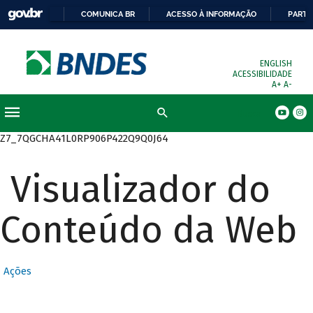
COMUNICA BR
ACESSO À INFORMAÇÃO
PARTI
ENGLISH
ACESSIBILIDADE
A+
A-
Busca
Z7_7QGCHA41L0RP906P422Q9Q0J64
Visualizador do
Conteúdo da Web
Ações