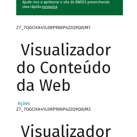
Ajude-nos a aprimorar o site do BNDES preenchendo
uma rápida
pesquisa
.
Z7_7QGCHA41L0RP906P422Q9Q0JM1
Visualizador
do Conteúdo
da Web
Ações
Z7_7QGCHA41L0RP906P422Q9Q0JM3
Visualizador