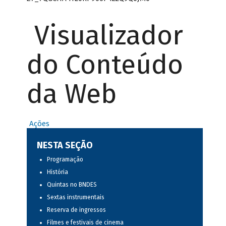
Visualizador
do Conteúdo
da Web
Ações
NESTA SEÇÃO
Programação
História
Quintas no BNDES
Sextas instrumentais
Reserva de ingressos
Filmes e festivais de cinema