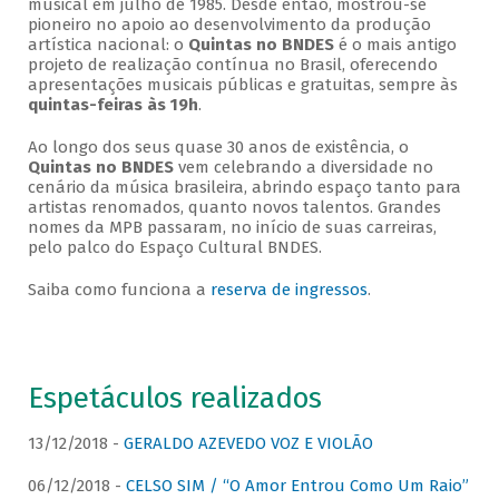
musical em julho de 1985. Desde então, mostrou-se
pioneiro no apoio ao desenvolvimento da produção
artística nacional: o
Quintas no BNDES
é o mais antigo
projeto de realização contínua no Brasil, oferecendo
apresentações musicais públicas e gratuitas, sempre às
quintas-feiras às 19h
.
Ao longo dos seus quase 30 anos de existência, o
Quintas no BNDES
vem celebrando a diversidade no
cenário da música brasileira, abrindo espaço tanto para
artistas renomados, quanto novos talentos. Grandes
nomes da MPB passaram, no início de suas carreiras,
pelo palco do Espaço Cultural BNDES.
Saiba como funciona a
reserva de ingressos
.
Espetáculos realizados
13/12/2018 -
GERALDO AZEVEDO VOZ E VIOLÃO
06/12/2018 -
CELSO SIM / “O Amor Entrou Como Um Raio”