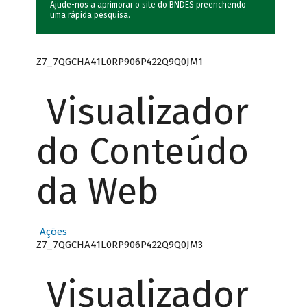
Ajude-nos a aprimorar o site do BNDES preenchendo
uma rápida
pesquisa
.
Z7_7QGCHA41L0RP906P422Q9Q0JM1
Visualizador
do Conteúdo
da Web
Ações
Z7_7QGCHA41L0RP906P422Q9Q0JM3
Visualizador