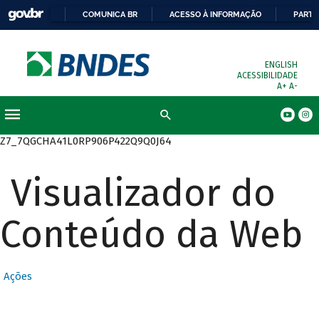
COMUNICA BR
ACESSO À INFORMAÇÃO
PARTI
ENGLISH
ACESSIBILIDADE
A+
A-
Busca
Z7_7QGCHA41L0RP906P422Q9Q0J64
Visualizador do
Conteúdo da Web
Ações