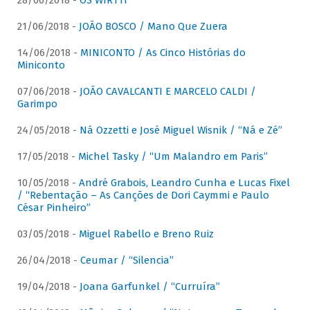
28/06/2018 -
OS WIRTTI
21/06/2018 -
JOÃO BOSCO / Mano Que Zuera
14/06/2018 -
MINICONTO / As Cinco Histórias do
Miniconto
07/06/2018 -
JOÃO CAVALCANTI E MARCELO CALDI /
Garimpo
24/05/2018 -
Ná Ozzetti e José Miguel Wisnik / “Ná e Zé”
17/05/2018 -
Michel Tasky / “Um Malandro em Paris”
10/05/2018 -
André Grabois, Leandro Cunha e Lucas Fixel
/ “Rebentação – As Canções de Dori Caymmi e Paulo
César Pinheiro”
03/05/2018 -
Miguel Rabello e Breno Ruiz
26/04/2018 -
Ceumar / “Silencia”
19/04/2018 -
Joana Garfunkel / “Curruíra”