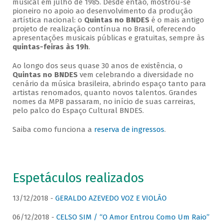
musical em julho de 1985. Desde então, mostrou-se
pioneiro no apoio ao desenvolvimento da produção
artística nacional: o
Quintas no BNDES
é o mais antigo
projeto de realização contínua no Brasil, oferecendo
apresentações musicais públicas e gratuitas, sempre às
quintas-feiras às 19h
.
Ao longo dos seus quase 30 anos de existência, o
Quintas no BNDES
vem celebrando a diversidade no
cenário da música brasileira, abrindo espaço tanto para
artistas renomados, quanto novos talentos. Grandes
nomes da MPB passaram, no início de suas carreiras,
pelo palco do Espaço Cultural BNDES.
Saiba como funciona a
reserva de ingressos
.
Espetáculos realizados
13/12/2018 -
GERALDO AZEVEDO VOZ E VIOLÃO
06/12/2018 -
CELSO SIM / “O Amor Entrou Como Um Raio”