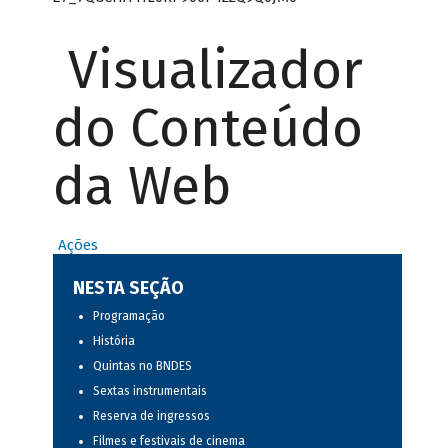
Visualizador
do Conteúdo
da Web
Ações
NESTA SEÇÃO
Programação
História
Quintas no BNDES
Sextas instrumentais
Reserva de ingressos
Filmes e festivais de cinema