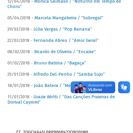
12/04/2018 -
Mônica Salmaso / “Noturno em Tempo de
Choro”
05/04/2018 -
Marcela Mangabeira / “Sobregal”
29/03/2018 -
Júlia Vargas / “Pop Banana”
22/03/2018 -
Fernanda Abreu / “Amor Geral”
08/02/2018 -
Ricardo de Oliveira / “Encaixe”
01/02/2018 -
Bruno Batista / “Bagaça”
25/01/2018 -
Alfredo Del-Penho / “Samba Sujo”
18/01/2018 -
João Batera / “Meu Pandeiro”
11/01/2018 -
Grazie Wirtti / “Das Canções Praieiras de
Dorival Caymmi”
Z7_7QGCHA41L0RP906P422Q9Q0JM0