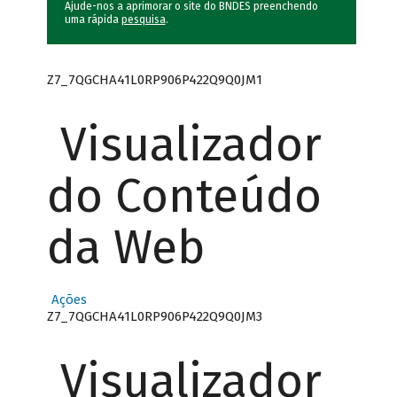
Ajude-nos a aprimorar o site do BNDES preenchendo
uma rápida
pesquisa
.
Z7_7QGCHA41L0RP906P422Q9Q0JM1
Visualizador
do Conteúdo
da Web
Ações
Z7_7QGCHA41L0RP906P422Q9Q0JM3
Visualizador