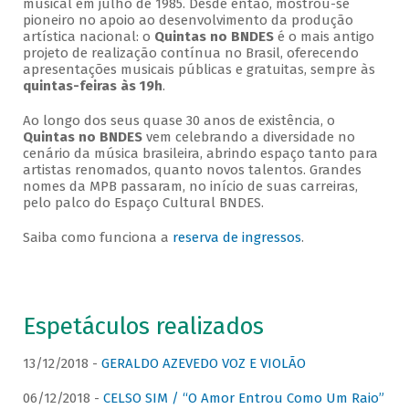
musical em julho de 1985. Desde então, mostrou-se
pioneiro no apoio ao desenvolvimento da produção
artística nacional: o
Quintas no BNDES
é o mais antigo
projeto de realização contínua no Brasil, oferecendo
apresentações musicais públicas e gratuitas, sempre às
quintas-feiras às 19h
.
Ao longo dos seus quase 30 anos de existência, o
Quintas no BNDES
vem celebrando a diversidade no
cenário da música brasileira, abrindo espaço tanto para
artistas renomados, quanto novos talentos. Grandes
nomes da MPB passaram, no início de suas carreiras,
pelo palco do Espaço Cultural BNDES.
Saiba como funciona a
reserva de ingressos
.
Espetáculos realizados
13/12/2018 -
GERALDO AZEVEDO VOZ E VIOLÃO
06/12/2018 -
CELSO SIM / “O Amor Entrou Como Um Raio”