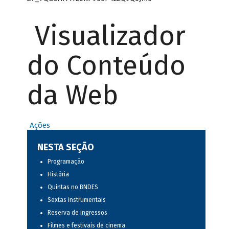
Visualizador
do Conteúdo
da Web
Ações
NESTA SEÇÃO
Programação
História
Quintas no BNDES
Sextas instrumentais
Reserva de ingressos
Filmes e festivais de cinema