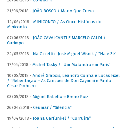
28/06/2018 -
OS WIRTTI
21/06/2018 -
JOÃO BOSCO / Mano Que Zuera
14/06/2018 -
MINICONTO / As Cinco Histórias do
Miniconto
07/06/2018 -
JOÃO CAVALCANTI E MARCELO CALDI /
Garimpo
24/05/2018 -
Ná Ozzetti e José Miguel Wisnik / “Ná e Zé”
17/05/2018 -
Michel Tasky / “Um Malandro em Paris”
10/05/2018 -
André Grabois, Leandro Cunha e Lucas Fixel
/ “Rebentação – As Canções de Dori Caymmi e Paulo
César Pinheiro”
03/05/2018 -
Miguel Rabello e Breno Ruiz
26/04/2018 -
Ceumar / “Silencia”
19/04/2018 -
Joana Garfunkel / “Curruíra”