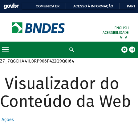
COMUNICA BR
ACESSO À INFORMAÇÃO
PARTI
ENGLISH
ACESSIBILIDADE
A+
A-
Busca
Z7_7QGCHA41L0RP906P422Q9Q0J64
Visualizador do
Conteúdo da Web
Ações