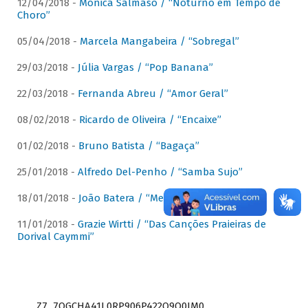
12/04/2018 -
Mônica Salmaso / “Noturno em Tempo de
Choro”
05/04/2018 -
Marcela Mangabeira / “Sobregal”
29/03/2018 -
Júlia Vargas / “Pop Banana”
22/03/2018 -
Fernanda Abreu / “Amor Geral”
08/02/2018 -
Ricardo de Oliveira / “Encaixe”
01/02/2018 -
Bruno Batista / “Bagaça”
25/01/2018 -
Alfredo Del-Penho / “Samba Sujo”
18/01/2018 -
João Batera / “Meu Pandeiro”
11/01/2018 -
Grazie Wirtti / “Das Canções Praieiras de
Dorival Caymmi”
Z7_7QGCHA41L0RP906P422Q9Q0JM0