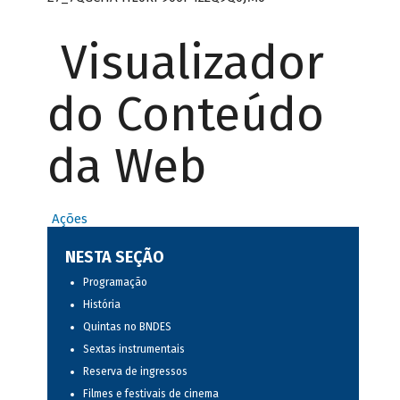
Visualizador
do Conteúdo
da Web
Ações
NESTA SEÇÃO
Programação
História
Quintas no BNDES
Sextas instrumentais
Reserva de ingressos
Filmes e festivais de cinema