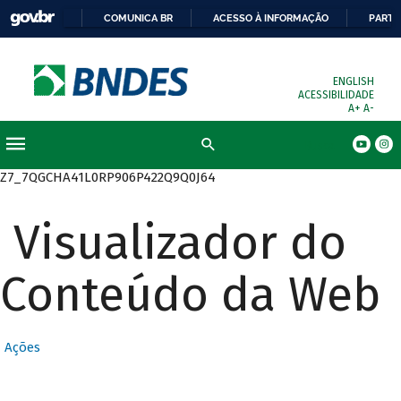
COMUNICA BR
ACESSO À INFORMAÇÃO
PARTI
ENGLISH
ACESSIBILIDADE
A+
A-
Busca
Z7_7QGCHA41L0RP906P422Q9Q0J64
Visualizador do
Conteúdo da Web
Ações