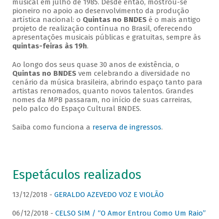
musical em julho de 1985. Desde então, mostrou-se
pioneiro no apoio ao desenvolvimento da produção
artística nacional: o
Quintas no BNDES
é o mais antigo
projeto de realização contínua no Brasil, oferecendo
apresentações musicais públicas e gratuitas, sempre às
quintas-feiras às 19h
.
Ao longo dos seus quase 30 anos de existência, o
Quintas no BNDES
vem celebrando a diversidade no
cenário da música brasileira, abrindo espaço tanto para
artistas renomados, quanto novos talentos. Grandes
nomes da MPB passaram, no início de suas carreiras,
pelo palco do Espaço Cultural BNDES.
Saiba como funciona a
reserva de ingressos
.
Espetáculos realizados
13/12/2018 -
GERALDO AZEVEDO VOZ E VIOLÃO
06/12/2018 -
CELSO SIM / “O Amor Entrou Como Um Raio”