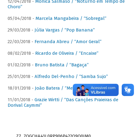
12/04/2018 -
Mônica Salmaso / “Noturno em Tempo de
Choro”
05/04/2018 -
Marcela Mangabeira / “Sobregal”
29/03/2018 -
Júlia Vargas / “Pop Banana”
22/03/2018 -
Fernanda Abreu / “Amor Geral”
08/02/2018 -
Ricardo de Oliveira / “Encaixe”
01/02/2018 -
Bruno Batista / “Bagaça”
25/01/2018 -
Alfredo Del-Penho / “Samba Sujo”
18/01/2018 -
João Batera / “Meu Pandeiro”
11/01/2018 -
Grazie Wirtti / “Das Canções Praieiras de
Dorival Caymmi”
Z7_7QGCHA41L0RP906P422Q9Q0JM0