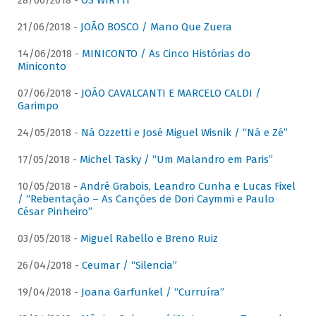
28/06/2018 -
OS WIRTTI
21/06/2018 -
JOÃO BOSCO / Mano Que Zuera
14/06/2018 -
MINICONTO / As Cinco Histórias do
Miniconto
07/06/2018 -
JOÃO CAVALCANTI E MARCELO CALDI /
Garimpo
24/05/2018 -
Ná Ozzetti e José Miguel Wisnik / “Ná e Zé”
17/05/2018 -
Michel Tasky / “Um Malandro em Paris”
10/05/2018 -
André Grabois, Leandro Cunha e Lucas Fixel
/ “Rebentação – As Canções de Dori Caymmi e Paulo
César Pinheiro”
03/05/2018 -
Miguel Rabello e Breno Ruiz
26/04/2018 -
Ceumar / “Silencia”
19/04/2018 -
Joana Garfunkel / “Curruíra”