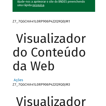
Ajude-nos a aprimorar o site do BNDES preenchendo
uma rápida
pesquisa
.
Z7_7QGCHA41L0RP906P422Q9Q0JM1
Visualizador
do Conteúdo
da Web
Ações
Z7_7QGCHA41L0RP906P422Q9Q0JM3
Visualizador